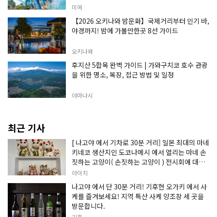
미에
【2026 오키나와 밤문화】국제거리부터 인기 바,
야경까지! 밤에 가볼만한곳 8선 가이드
오키나와
후지산 5합목 완벽 가이드 | 가와구치코 호수 관광
을 위한 명소, 복장, 접근 방법 및 일정
야마나시
최근 기사
[ 나고야 에서 기차로 30분 거리] 일본 최대의 마네
키네코 생산지인 도코나메시 에서 열리는 마네 손
짓하는 고양이( 손짓하는 고양이 ) 전시회에 대한
정보입니다.
아이치
나고야 에서 단 30분 거리! 기후현 오가키 에서 사
케를 즐겨보세요! 지역 특산 사케 양조장 세 곳을
방문합니다.
기후