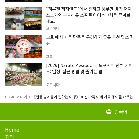
"히루젠 저지랜드"에서 진하고 풍부한 맛의 저지
소고기와 부드러운 소프트 아이스크림을 즐겨보
세요.
오카야마
교토 에서 가을 단풍을 구경하기 좋은 추천 명소 7
곳
교토
[2026] Naruto Awaodori , 도쿠시마 완벽 가이
드: 일정, 접근 방법 및 즐기는 법
도쿠시마
HOME
미에
《전통 공예품에 접하는 여행》 비건 가죽·이세 가죽 종이를 배우는 종
한국어
language
Home
지역