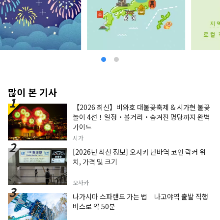
많이 본 기사
【2026 최신】비와호 대불꽃축제 & 시가현 불꽃
놀이 4선！일정・볼거리・숨겨진 명당까지 완벽
가이드
시가
[2026년 최신 정보] 오사카 난바역 코인 락커 위
치, 가격 및 크기
오사카
나가시마 스파랜드 가는 법｜나고야역 출발 직행
버스로 약 50분