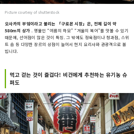
Picture courtesy of shutterstock
오사카의 부엌이라고 불리는 「구로몬 시장」은,
전체 길이 약
580m의 상가
. 명물인 “여름의 하모” “겨울의 복어”를 맛볼 수 있기
때문에, 선어점이 많은 것이 특징. 그 밖에도 정육점이나 청과점, 스위
트 숍 등 다양한 장르의 상점이 늘어서 현지 요리사와 관광객으로 붐
빕니다.
먹고 걷는 것이 즐겁다! 비건에게 추천하는 유기농 슈
퍼도