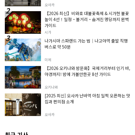
오사카
【2026 최신】비와호 대불꽃축제 & 시가현 불꽃
놀이 4선！일정・볼거리・숨겨진 명당까지 완벽
가이드
시가
나가시마 스파랜드 가는 법｜나고야역 출발 직행
버스로 약 50분
미에
【2026 오키나와 밤문화】국제거리부터 인기 바,
야경까지! 밤에 가볼만한곳 8선 가이드
오키나와
[2025 최신] 오사카 난바역 아침 일찍 오픈하는 맛
집과 편의점 소개
오사카
최근 기사