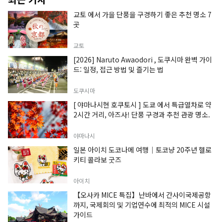
교토 에서 가을 단풍을 구경하기 좋은 추천 명소 7
곳
교토
[2026] Naruto Awaodori , 도쿠시마 완벽 가이
드: 일정, 접근 방법 및 즐기는 법
도쿠시마
[ 야마나시현 호쿠토시 ] 도쿄 에서 특급열차로 약
2시간 거리, 아즈사! 단풍 구경과 추천 관광 명소.
야마나시
일본 아이치 도코나메 여행｜토코냥 20주년 헬로
키티 콜라보 굿즈
아이치
【오사카 MICE 특집】난바에서 간사이국제공항
까지, 국제회의 및 기업연수에 최적의 MICE 시설
가이드