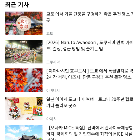
최근 기사
교토 에서 가을 단풍을 구경하기 좋은 추천 명소 7
곳
교토
[2026] Naruto Awaodori , 도쿠시마 완벽 가이
드: 일정, 접근 방법 및 즐기는 법
도쿠시마
[ 야마나시현 호쿠토시 ] 도쿄 에서 특급열차로 약
2시간 거리, 아즈사! 단풍 구경과 추천 관광 명소.
야마나시
일본 아이치 도코나메 여행｜토코냥 20주년 헬로
키티 콜라보 굿즈
아이치
【오사카 MICE 특집】난바에서 간사이국제공항
까지, 국제회의 및 기업연수에 최적의 MICE 시설