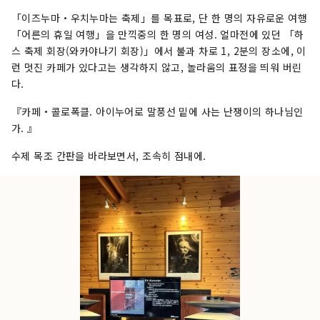
「이즈누마・우치누마는 축제」를 목표로, 단 한 명의 자유로운 여행
「어른의 휴일 여행」을 만끽중의 한 명의 여성. 얼마전에 있던 「하
스 축제 회장(와카야나기 회장)」에서 불과 차로 1, 2분의 장소에, 이
런 멋진 카페가 있다고는 생각하지 않고, 놀라움의 표정을 띄워 버린
다.
『카페・콜로폭클. 아이누어로 말풍선 밑에 사는 난쟁이의 하나님인
가. 』
수제 목조 간판을 바라보면서, 조속히 점내에.