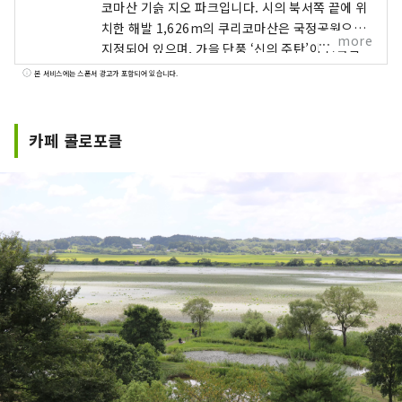
코마산 기슭 지오 파크입니다. 시의 북서쪽 끝에 위
치한 해발 1,626m의 쿠리코마산은 국정공원으로
more
지정되어 있으며, 가을 단풍 ‘신의 주탄’이 전국적
으로도 유명합니다. 또, 남동쪽에 위치한 이즈누마
본 서비스에는 스폰서 광고가 포함되어 있습니다.
·우치누마는, 람사르 조약 등록 습지로, 여름은 늪
일면에 피어나는 연꽃, 겨울은 마간이나 백조 등 많
은 철새가 방문합니다. 그 외에도 지오 파크 방문자
카페 콜로포클
센터와 호소쿠라 마인 파크, 쿠리덴 박물관의 3대
파크, 온천과 토속주, 시골 풍경과 고민가 등 느긋한
쿠리하라 시간이 매력적입니다.