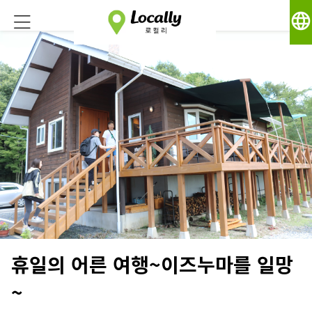
language
휴일의 어른 여행~이즈누마를 일망
~