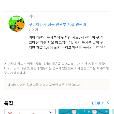
에디터
구리하라시 상공 관광부 시골 관광과
미야기
미야기현의 북서부에 위치한 시로, 시 전역이 쿠리
코마산 기슭 지오 파크입니다. 시의 북서쪽 끝에 위
more
치한 해발 1,626m의 쿠리코마산은 국정공원으로
지정되어 있으며, 가을 단풍 ‘신의 주탄’이 전국적으
로도 유명합니다. 또, 남동쪽에 위치한 이즈누마·우
치누마는, 람사르 조약 등록 습지로, 여름은 늪 일면
본 기사의 정보는 취재・집필 당시의 내용을 토대로 합니다. 기사 공개 후 상품이
에 피어나는 연꽃, 겨울은 마간이나 백조 등 많은 철
나 서비스의 내용 및 요금이 변동되는 경우가 있으므로 기사를 참고하실 때 주의해
새가 방문합니다. 그 외에도 지오 파크 방문자 센터
주시기 바랍니다.
와 호소쿠라 마인 파크, 쿠리덴 박물관의 3대 파크,
온천과 토속주, 시골 풍경과 고민가 등 느긋한 쿠리
이 페이지에는 일부 자동 번역이 포함된 경우가 있습니다.
하라 시간이 매력적입니다.
특집
더보기