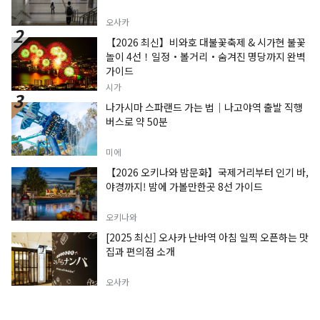
오사카
【2026 최신】비와호 대불꽃축제 & 시가현 불꽃
놀이 4선！일정・볼거리・숨겨진 명당까지 완벽
가이드
시가
나가시마 스파랜드 가는 법｜나고야역 출발 직행
버스로 약 50분
미에
【2026 오키나와 밤문화】국제거리부터 인기 바,
야경까지! 밤에 가볼만한곳 8선 가이드
오키나와
[2025 최신] 오사카 난바역 아침 일찍 오픈하는 맛
집과 편의점 소개
오사카