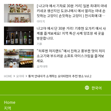
[ 나고야 에서 기차로 30분 거리] 일본 최대의 마네
키네코 생산지인 도코나메시 에서 열리는 마네 손
짓하는 고양이( 손짓하는 고양이 ) 전시회에 대한
정보입니다.
아이치
나고야 에서 단 30분 거리! 기후현 오가키 에서 사
케를 즐겨보세요! 지역 특산 사케 양조장 세 곳을
방문합니다.
기후
"히루젠 저지랜드"에서 진하고 풍부한 맛의 저지
소고기와 부드러운 소프트 아이스크림을 즐겨보
세요.
오카야마
HOME
오이타
통역 안내사가 소개하는 오이타현의 추천 명소 Vol.2
한국어
language
Home
지역