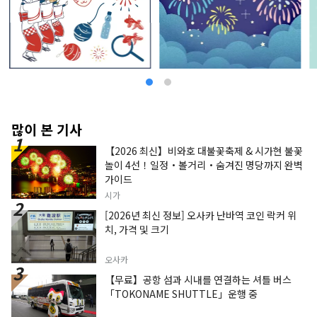
많이 본 기사
【2026 최신】비와호 대불꽃축제 & 시가현 불꽃
놀이 4선！일정・볼거리・숨겨진 명당까지 완벽
가이드
시가
[2026년 최신 정보] 오사카 난바역 코인 락커 위
치, 가격 및 크기
오사카
【무료】공항 섬과 시내를 연결하는 셔틀 버스
「TOKONAME SHUTTLE」운행 중