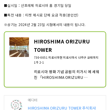
■실시일：산프레체 히로시마 홈 경기일 당일
■특전 내용：티켓 제시로 단체 요금 적용(본인만)
※상기는 2024년 2월 23일 시점에서의 내용이 됩니다.
HIROSHIMA ORIZURU
TOWER
730-0051 히로시마현 히로시마시 나카구 오테마치
1가 2-1
히로시마 평화 기념 공원의 히가시 에 세워
진 「HIROSHIMA ORIZURU 
TOWER」는, 원폭 돔이나 거리를 일망할 
수 있는 옥상 전망대 "히로시마노오카", 다
양한 디지털 어트랙션을 체험할 수 있는 
12층 "오리즈루 광장", 히로시마 의 명품
에디터
이 갖추어진 물산관 "히로시마 IPPIN", 
HIROSHIMA ORIZURU TOWER 주식회사