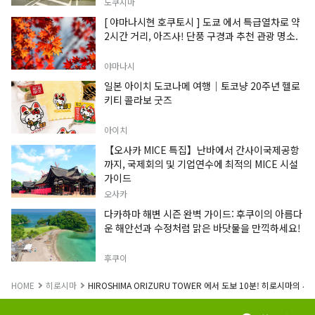
도쿠시마
[ 야마나시현 호쿠토시 ] 도쿄 에서 특급열차로 약
2시간 거리, 아즈사! 단풍 구경과 추천 관광 명소.
야마나시
일본 아이치 도코나메 여행｜토코냥 20주년 헬로
키티 콜라보 굿즈
아이치
【오사카 MICE 특집】난바에서 간사이국제공항
까지, 국제회의 및 기업연수에 최적의 MICE 시설
가이드
오사카
다카하마 해변 시즌 완벽 가이드: 후쿠이의 아름다
운 해안선과 수정처럼 맑은 바닷물을 만끽하세요!
후쿠이
HOME
히로시마
HIROSHIMA ORIZURU TOWER 에서 도보 10분! 히로시마