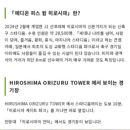
어 높이 약 50m 있는 유리로 된 ‘오리즈루의 벽’에
투입하는 체험을 하실 수 있습니다. 또한 1층에는
「에디온 피스 윙 히로시마」란?
현지에서 사랑받는 상품을 취급하는 물산관과 히로
시마의 식재료를 맛볼 수 있는 카페를 병설하고 있
2024년 2월에 개업한 J1 산프레체 히로시마의 신본거지가 되는 신축
습니다.
구 스타디움. 수용 인원은 약 28,500명. 「세대나 나라를 넘어, 사람
이 모여, 즐거움, 환희, 휴식, 마치나카 스타디움」이라고 하는 컨셉
아래, 일본에서 최초의 도심 교류형 스타디움 파크로서 축구 경기일
이외에도 사람들이 즐길 수 있는 시설이 된다 있습니다. 피치와 관객
석의 거리가 최단 8m로 선수와의 거리 매우 가까운 것도 특징입니다.
HIROSHIMA ORIZURU TOWER 에서 보이는 경
기장
HIROSHIMA ORIZURU TOWER 에서 스타디움까지는 도보 10분.
「히로시마 게이트 파크」를 지나면 바로 옆입니다.
전망대 「히로시마의 언덕」에서도 경기장이 보입니다!