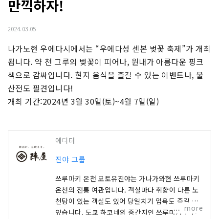
만끽하자!
2024.03.05
나가노현 우에다시에서는 “우에다성 센본 벚꽃 축제”가 개최
됩니다. 약 천 그루의 벚꽃이 피어나, 원내가 아름다운 핑크
색으로 감싸입니다. 현지 음식을 즐길 수 있는 이벤트나, 물
산전도 필견입니다!

개최 기간:2024년 3월 30일(토)~4월 7일(일)
에디터
진야 그룹
쓰루마키 온천 모토유진야는 가나가와현 쓰루마키
온천의 전통 여관입니다. 객실마다 취향이 다른 노
천탕이 있는 객실도 있어 당일치기 입욕도 즐길 수
more
있습니다. 도쿄 하코네의 중간지인 쓰루마키 온천