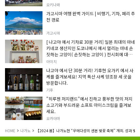
오키나와
가고시마 여행 완벽 가이드 | 비행기, 기차, 페리 추
천 경로
가고시마
[ 나고야 에서 기차로 30분 거리] 일본 최대의 마네
키네코 생산지인 도코나메시 에서 열리는 마네 손
짓하는 고양이( 손짓하는 고양이 ) 전시회에 대한
정보입니다.
아이치
나고야 에서 단 30분 거리! 기후현 오가키 에서 사
케를 즐겨보세요! 지역 특산 사케 양조장 세 곳을
방문합니다.
기후
"히루젠 저지랜드"에서 진하고 풍부한 맛의 저지
소고기와 부드러운 소프트 아이스크림을 즐겨보
세요.
오카야마
HOME
나가노
【2024 봄】나가노현 “우에다성의 센본 벚꽃 축제” 개최. 성과 벚