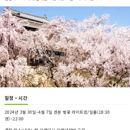
있습니다. 저녁 식사는 계절 회석을 준비. 초록에 둘
러싸인 공간에서 보내는 극상의 "편안 시간". 가족
이나 동료와 방문하는 것은 물론, 혼자 여행에도 추
천입니다. 공식 HP：https://www.midoriya-
ryokan.jp/bessho/ 나가노현 우에다시 벳쇼 온
천 225 진야 그룹에서는 일본 전국의 여관의 경영
개혁과 지방 창생에 공헌하는 사업을 폭넓게 전개
하고 있습니다. ■진야 커넥트 사업 호텔, 여관용
클라우드 애플리케이션 개발, 판매, 지원
https://www.jinya-connect.com/ ■사토야
마 커넥트 사업 지역이 통합된 환대를 실현하기 위
한 면적 IT 솔루션 제공
https://satoyama.jinya-connect.com/
일정・시간
2024년 3월 30일~4월 7일 센본 벚꽃 라이트업/일몰(18:30
경)~22:00
개최 장소:나가노현 우에다시 우에다성터 공원