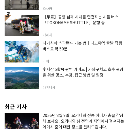
오사카
【무료】공항 섬과 시내를 연결하는 셔틀 버스
「TOKONAME SHUTTLE」운행 중
아이치
나가시마 스파랜드 가는 법｜나고야역 출발 직행
버스로 약 50분
미에
후지산 5합목 완벽 가이드 | 가와구치코 호수 관광
을 위한 명소, 복장, 접근 방법 및 일정
야마나시
최근 기사
2026년 8월 9일: 오키나와 전통 에이사 춤을 감상
해 보세요! 오키나와 섬 전역과 지역에서 펼쳐지는
에이사 춤에 대한 정보를 알려드립니다.