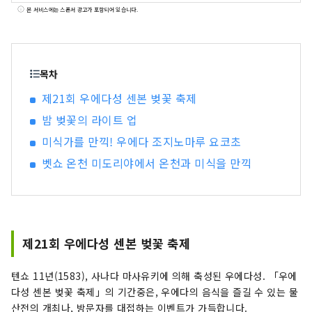
역에서 도보 5분, 접근도 뛰어납니다. 진야 그룹이
본 서비스에는 스폰서 광고가 포함되어 있습니다.
전개하는 브랜드 「미도리야」는, 세계적 정원 디
자이너 이시하라 카즈유키씨와 콜라보레이션한 료
칸, 호텔입니다. 미도리야 시설 ・유무라 온천 미도
리야 효고현 북부 다지마 지방 유무라 온천에 있는
목차
여관 「유무라 온천 미도리야」는 세계적 정원 디
제21회 우에다성 센본 벚꽃 축제
자이너 이시하라 와코 프로듀스. 전세 정원이있는
밤 벚꽃의 라이트 업
노천탕과 나무가 따뜻한 객실, 회의실, 키즈 룸이 있
습니다. 관내의 곳곳에 식물과 꽃이 넘쳐 녹음이 넘
미식가를 만끽! 우에다 조지노마루 요코초
치는 공간입니다. 2023년 7월에 미키하우스 총연
벳쇼 온천 미도리야에서 온천과 미식을 만끽
“웰컴 베이비의 숙소” 인정. 아기・아이 동반도 안
심하고 편히 쉬실 수 있습니다. 공식HP：
https://www.midoriya-ryokan.jp/yumura/
효고현 미카타군 신온천초탕 1326 ・베쓰쇼 온천
미도리야 나가노현 우에다시 벳쇼 온천에 2023년
제21회 우에다성 센본 벚꽃 축제
8월 그랜드 오픈. 세계적 정원 디자이너 이시하라
카즈유키씨 감수. 이시하라 씨가 영국 첼시 플라워
텐쇼 11년(1583), 사나다 마사유키에 의해 축성된 우에다성. 「우에
쇼에서 금메달을 수상한 정원을 재현. 사계절의 정
다성 센본 벚꽃 축제」의 기간중은, 우에다의 음식을 즐길 수 있는 물
원 풍경을 즐길 수 있는, 내탕과 노천탕이 세트가 된
산전의 개최나, 방문자를 대접하는 이벤트가 가득합니다.
3개의 전세 전용 목욕탕은 원천에 걸쳐서 즐길 수