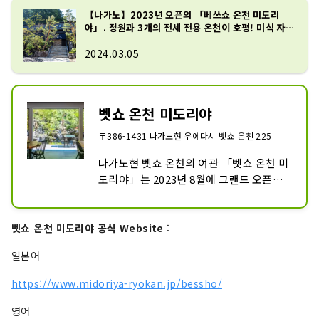
【나가노】2023년 오픈의 「베쓰쇼 온천 미도리
야」. 정원과 3개의 전세 전용 온천이 호평! 미식 자랑
의 숙소.
2024.03.05
벳쇼 온천 미도리야
〒386-1431 나가노현 우에다시 벳쇼 온천 225
나가노현 벳쇼 온천의 여관 「벳쇼 온천 미
도리야」는 2023년 8월에 그랜드 오픈했
습니다. 세계적인 정원 디자이너 이시하라 
카즈유키 프로듀스. 이시하라 카즈유키가 
벳쇼 온천 미도리야 공식 Website
영국 첼시 플라워 쇼에서 금상을 획득한 정
:
원을 재현. 사계절마다의 정원 풍경을 즐길 
일본어
수 있는, 내탕과 노천탕이 세트가 된 3개의 
원천을 흘려 전세 전용 욕실. 트윈룸부터 
https://www.midoriya-ryokan.jp/bessho/
글램핑룸까지 다채로운 객실입니다. 요리
는 본격적인 계절회석을 준비하고 있습니
영어