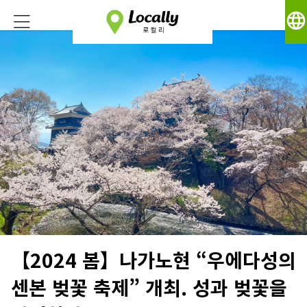
language
【2024 봄】나가노현 “우에다성의
센본 벚꽃 축제” 개최. 성과 벚꽃을