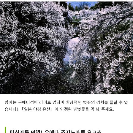
밤에는 우에다성이 라이트 업되어 환상적인 벚꽃의 경치를 즐길 수 있
습니다! 「일본 야경 유산」에 인정된 밤벚꽃을 꼭 봐 주세요.
미식가를 만끽! 우에다 조지노마루 요코초