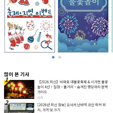
카즈유키씨 감수. 이시하라 씨가 영국 첼시 플라워
쇼에서 금메달을 수상한 정원을 재현. 사계절의 정
원 풍경을 즐길 수 있는, 내탕과 노천탕이 세트가 된
3개의 전세 전용 목욕탕은 원천에 걸쳐서 즐길 수 있
습니다. 저녁 식사는 계절 회석을 준비. 초록에 둘러
싸인 공간에서 보내는 극상의 "편안 시간". 가족이
나 동료와 방문하는 것은 물론, 혼자 여행에도 추천
입니다. 공식 HP：https://www.midoriya-
ryokan.jp/bessho/ 나가노현 우에다시 벳쇼 온
천 225 진야 그룹에서는 일본 전국의 여관의 경영
개혁과 지방 창생에 공헌하는 사업을 폭넓게 전개하
고 있습니다. ■진야 커넥트 사업 호텔, 여관용 클라
우드 애플리케이션 개발, 판매, 지원
https://www.jinya-connect.com/ ■사토야
마 커넥트 사업 지역이 통합된 환대를 실현하기 위
많이 본 기사
한 면적 IT 솔루션 제공
【2026 최신】비와호 대불꽃축제 & 시가현 불꽃
https://satoyama.jinya-connect.com/
놀이 4선！일정・볼거리・숨겨진 명당까지 완벽
가이드
시가
[2026년 최신 정보] 오사카 난바역 코인 락커 위
치, 가격 및 크기