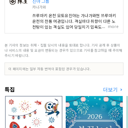
진야 그룹
카나가와
쓰루마키 온천 모토유진야는 가나가와현 쓰루마키
온천의 전통 여관입니다. 객실마다 취향이 다른 노
more
천탕이 있는 객실도 있어 당일치기 입욕도 즐길 수
있습니다. 도쿄 하코네의 중간지인 쓰루마키 온천역
에서 도보 5분, 접근도 뛰어납니다. 진야 그룹이 전
개하는 브랜드 「미도리야」는, 세계적 정원 디자
본 기사의 정보는 취재・집필 당시의 내용을 토대로 합니다. 기사 공개 후 상품이
이너 이시하라 카즈유키씨와 콜라보레이션한 료칸,
나 서비스의 내용 및 요금이 변동되는 경우가 있으므로 기사를 참고하실 때 주의해
호텔입니다. 미도리야 시설 ・유무라 온천 미도리
주시기 바랍니다.
야 효고현 북부 다지마 지방 유무라 온천에 있는 여
관 「유무라 온천 미도리야」는 세계적 정원 디자이
이 페이지에는 일부 자동 번역이 포함된 경우가 있습니다.
너 이시하라 와코 프로듀스. 전세 정원이있는 노천
탕과 나무가 따뜻한 객실, 회의실, 키즈 룸이 있습니
다. 관내의 곳곳에 식물과 꽃이 넘쳐 녹음이 넘치는
특집
더보기
공간입니다. 2023년 7월에 미키하우스 총연 “웰컴
베이비의 숙소” 인정. 아기・아이 동반도 안심하고
편히 쉬실 수 있습니다. 공식HP：
https://www.midoriya-ryokan.jp/yumura/
효고현 미카타군 신온천초탕 1326 ・베쓰쇼 온천
미도리야 나가노현 우에다시 벳쇼 온천에 2023년
8월 그랜드 오픈. 세계적 정원 디자이너 이시하라