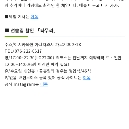
의 추억이나 기념에도 최적인 한 채입니다. 배를 비우고 나서 가자.
■체험 기사는
이쪽
■ 선술집 할인 「타무라」
주소/이시카와현 가나자와시 가로기초 2-18
TEL/076-222-0517
영/17:00~22:30(LO22:00) ※코스는 전날까지 예약예약 토・일만
12:00~14:00(6명 이상만 예약 필요)
휴/수요일 ※연휴・공휴일의 경우는 영업석/46석
P/없음 ※인보이스 등록 있어 공식 사이트는
이쪽
공식 Instagram은
이쪽