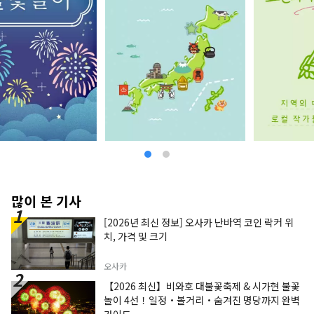
많이 본 기사
[2026년 최신 정보] 오사카 난바역 코인 락커 위
치, 가격 및 크기
오사카
【2026 최신】비와호 대불꽃축제 & 시가현 불꽃
놀이 4선！일정・볼거리・숨겨진 명당까지 완벽