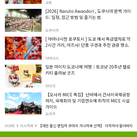
교토
[2026] Naruto Awaodori , 도쿠시마 완벽 가이
드: 일정, 접근 방법 및 즐기는 법
도쿠시마
[ 야마나시현 호쿠토시 ] 도쿄 에서 특급열차로 약
2시간 거리, 아즈사! 단풍 구경과 추천 관광 명소.
야마나시
일본 아이치 도코나메 여행｜토코냥 20주년 헬로
키티 콜라보 굿즈
아이치
【오사카 MICE 특집】난바에서 간사이국제공항
까지, 국제회의 및 기업연수에 최적의 MICE 시설
가이드
오사카
HOME
이시카와
【대만 출신 편집자 쿠마의 가나자와 산책】 이자카야 할아버지 “