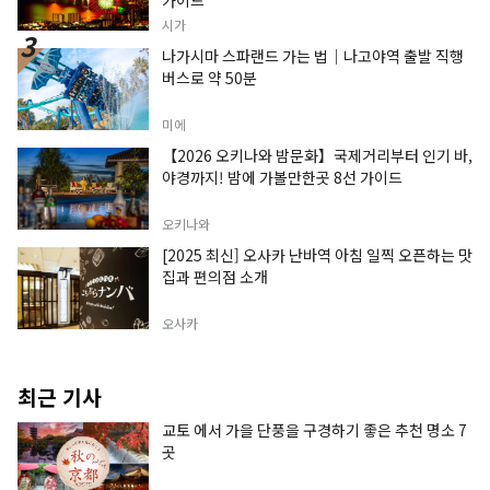
가이드
시가
나가시마 스파랜드 가는 법｜나고야역 출발 직행
버스로 약 50분
미에
【2026 오키나와 밤문화】국제거리부터 인기 바,
야경까지! 밤에 가볼만한곳 8선 가이드
오키나와
[2025 최신] 오사카 난바역 아침 일찍 오픈하는 맛
집과 편의점 소개
오사카
최근 기사
교토 에서 가을 단풍을 구경하기 좋은 추천 명소 7
곳