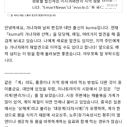
정보를 발신하는 이시카와현의 지역 정보 사이트입
more
니다. 'SmartNews'나 'goo뉴스' 등 국내 미디어
외에도 중국, 대만, 홍콩, 태국, 베트남 등 해외 미디
본 서비스에는 스폰서 광고가 포함되어 있습니다.
어와 연계하여 이시카와현의 매력을 널리 전하고
있습니다.
안녕하세요, 가나자와 날씨 편집부·대만 출신의 kuma입니다. 연재
「kuma의 가나자와 산책」을 담당해, 매일, 여러가지 발견을 해 즐
겁게 보내고 있습니다. 나에게 새로운 발견도 있지만, 지역 주민에게
는 가나자와의 재발견으로 이어질 수도 있다고 합니다! 앞으로도 매
력 넘치는 이 땅을 함께 둘러보면 좋겠습니다. 아무쪼록 잘 부탁드립
니다.
___________
같은 「게」라도, 품종이나 지역 등에 따라 먹는 방법도 다른 것이 흥
미롭군요. 대만에 있었을 무렵, 미나토마치의 시장에서 갓 잡은 「만
리게(밴리가니)」를 잘 보았습니다. 시장 주변에는 해물볶음 가게가
많이 있어, 게의 제철이 되면 언제나 붐비고 있었습니다. 중국은 일본
에서는 ‘상해게’라고 불리는 ‘대장게(다자시에)’가 유명하며, 게가 한
성으로 몸을 식히기 때문에 사오싱주, 노주(장기숙성시킨 황주)의 열
연이나 생강차 등 몸을 따뜻하게하는 음료와 함께 먹는 경우가 많습니