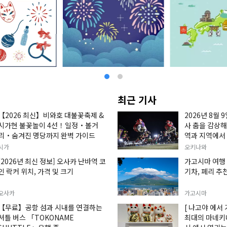
최근 기사
【2026 최신】비와호 대불꽃축제 &
2026년 8월 
시가현 불꽃놀이 4선！일정・볼거
사 춤을 감상해
리・숨겨진 명당까지 완벽 가이드
역과 지역에서
대한 정보를 
시가
오키나와
[2026년 최신 정보] 오사카 난바역 코
가고시마 여행 
인 락커 위치, 가격 및 크기
기차, 페리 추
오사카
가고시마
【무료】공항 섬과 시내를 연결하는
[ 나고야 에서 
셔틀 버스 「TOKONAME
최대의 마네키