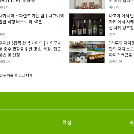
SHUTTLE」운행 중
시 에서 열리는
손짓하는 고양이
아이치
아이치
입니다.
나가시마 스파랜드 가는 법｜나고야역
나고야 에서 단
출발 직행 버스로 약 50분
가키 에서 사케
산 사케 양조장
미에
기후
후지산 5합목 완벽 가이드 | 가와구치
"히루젠 저지
코 호수 관광을 위한 명소, 복장, 접근
맛의 저지 소
방법 및 일정
아이스크림을 
야마나시
오카야마
친구 이온 몰 도코 나메
특집
최