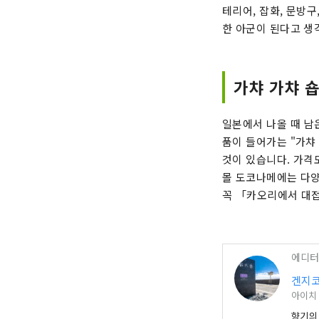
테리어, 잡화, 문방구
한 아군이 된다고 생
가챠 가챠 
일본에서 나올 때 남
품이 들어가는 "가챠
것이 있습니다. 가격도
몰 도코나메에는 다양
꼭 「카오리에서 대접
에디터
겐지
아이치
향기의