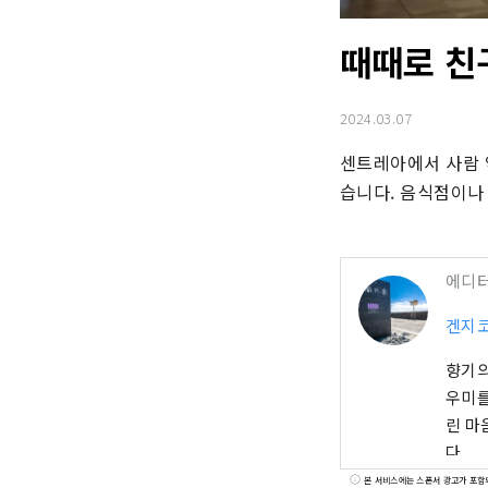
때때로 친
2024.03.07
센트레아에서 사람 역
습니다. 음식점이나 
에디
겐지
향기의
우미를
린 마
다.
본 서비스에는 스폰서 광고가 포함