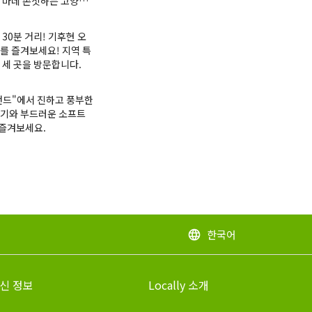
 마네 손짓하는 고양이(
 ) 전시회에 대한 정보
 30분 거리! 기후현 오
를 즐겨보세요! 지역 특
 세 곳을 방문합니다.
랜드"에서 진하고 풍부한
고기와 부드러운 소프트
즐겨보세요.
한국어
language
신 정보
Locally 소개