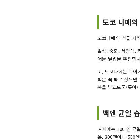
도코 나메의
도코나메의 벽돌 거
일식, 중화, 서양식
해물 덮밥을 추천합니
또, 도코나메는 구이
력은 꼭 봐 주셨으면
복을 부르도록(듯이)
백엔 균일 
여기에는 100 엔 균일
은, 300엔이나 50