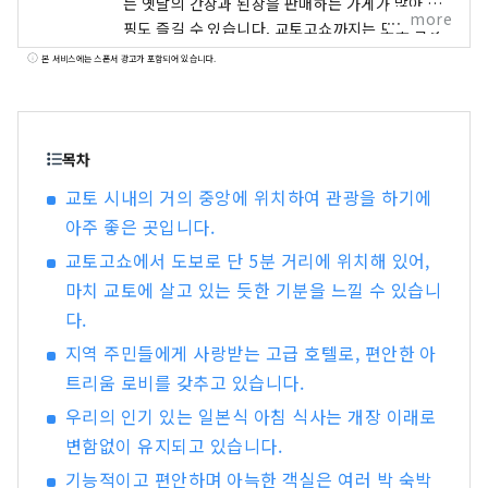
는 옛날의 간장과 된장을 판매하는 가게가 많아 쇼
more
핑도 즐길 수 있습니다. 교토고쇼까지는 도보 약 5
분, 아침 워킹이나 러닝 코스에도 추천합니다. 또,
본 서비스에는 스폰서 광고가 포함되어 있습니다.
교토를 잘 아는 컨시어지가 상주하고 있어, 관광이
나 식사처, 전통 공예의 체험 등에 대해서도 부담없
이 상담할 수 있습니다. 벚꽃이나 단풍의 시즌에는
전세로 감상할 수 있는 특별한 투어도 등장. 객실은
목차
평균 42㎡로 큰 가방이 있어도 여유의 넓이, 느긋하
교토 시내의 거의 중앙에 위치하여 관광을 하기에
게 편안한 소파도 완비되어 있습니다. 서양식・철
아주 좋은 곳입니다.
판구이・교회석・중국요리・바라운지와 관내의
레스토랑도 충실하고 있어, 그 중에서도 와규를 눈
교토고쇼에서 도보로 단 5분 거리에 위치해 있어,
앞에서 구워내는 카운터 스타일의 철판구이가 인
마치 교토에 살고 있는 듯한 기분을 느낄 수 있습니
기. 음식과 교토 같은 체험 등 교토의 모든 것을 어
다.
레인지 할 수있는 호텔입니다.
지역 주민들에게 사랑받는 고급 호텔로, 편안한 아
트리움 로비를 갖추고 있습니다.
우리의 인기 있는 일본식 아침 식사는 개장 이래로
변함없이 유지되고 있습니다.
기능적이고 편안하며 아늑한 객실은 여러 박 숙박