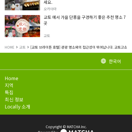
세요.
오카야마
교토 에서 가을 단풍을 구경하기 좋은 추천 명소 7
곳
교토
HOME
교토
[교토 브라이튼 호텔] 관광 명소와의 접근성이 뛰어납니다. 교토고쇼 
한국어
language
Home
지역
특집
최신 정보
Locally 소개
Copyright © MATCHA Inc.