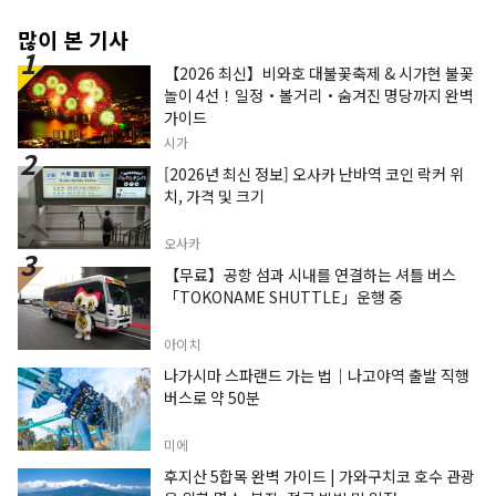
많이 본 기사
【2026 최신】비와호 대불꽃축제 & 시가현 불꽃
놀이 4선！일정・볼거리・숨겨진 명당까지 완벽
가이드
시가
[2026년 최신 정보] 오사카 난바역 코인 락커 위
치, 가격 및 크기
오사카
【무료】공항 섬과 시내를 연결하는 셔틀 버스
「TOKONAME SHUTTLE」운행 중
아이치
나가시마 스파랜드 가는 법｜나고야역 출발 직행
버스로 약 50분
미에
후지산 5합목 완벽 가이드 | 가와구치코 호수 관광