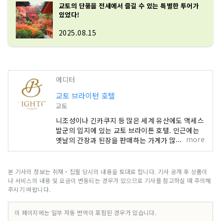
교토의 단풍을 전세에서 즐길 수 있는 특별한 투어가
있었다!
2025.08.15
에디터
교토 브라이턴 호텔
교토
니조성이나 긴카쿠지 등 많은 세계 유산에도 액세스
발군의 입지에 있는 교토 브라이튼 호텔. 인근에는
more
옛날의 간장과 된장을 판매하는 가게가 많아 쇼핑도
즐길 수 있습니다. 교토고쇼까지는 도보 약 5분, 아
침 워킹이나 러닝 코스에도 추천합니다. 또, 교토를
잘 아는 컨시어지가 상주하고 있어, 관광이나 식사
본 기사의 정보는 취재・집필 당시의 내용을 토대로 합니다. 기사 공개 후 상품이
처, 전통 공예의 체험 등에 대해서도 부담없이 상담
나 서비스의 내용 및 요금이 변동되는 경우가 있으므로 기사를 참고하실 때 주의해
할 수 있습니다. 벚꽃이나 단풍의 시즌에는 전세로
주시기 바랍니다.
감상할 수 있는 특별한 투어도 등장. 객실은 평균 42
㎡로 큰 가방이 있어도 여유의 넓이, 느긋하게 편안
이 페이지에는 일부 자동 번역이 포함된 경우가 있습니다.
한 소파도 완비되어 있습니다. 서양식・철판구이・