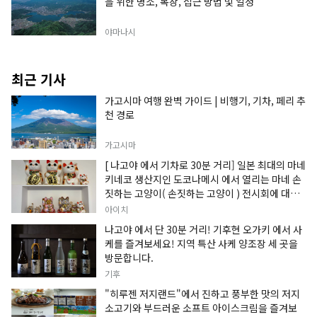
을 위한 명소, 복장, 접근 방법 및 일정
야마나시
최근 기사
가고시마 여행 완벽 가이드 | 비행기, 기차, 페리 추
천 경로
가고시마
[ 나고야 에서 기차로 30분 거리] 일본 최대의 마네
키네코 생산지인 도코나메시 에서 열리는 마네 손
짓하는 고양이( 손짓하는 고양이 ) 전시회에 대한
정보입니다.
아이치
나고야 에서 단 30분 거리! 기후현 오가키 에서 사
케를 즐겨보세요! 지역 특산 사케 양조장 세 곳을
방문합니다.
기후
"히루젠 저지랜드"에서 진하고 풍부한 맛의 저지
소고기와 부드러운 소프트 아이스크림을 즐겨보