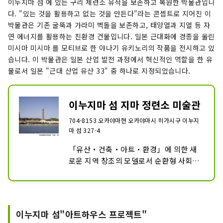
이누지마 섬 에 있는 구리 제련소 유적을 보존하고 복원한 박물관입니
다. "있는 것을 활용하고 없는 것을 만든다"라는 콘셉트로 지어진 이
박물관은 기존 굴뚝과 가라미 벽돌을 보존하고, 태양열과 지열 등 자
연 에너지를 활용하는 친환경 건물입니다. 일본 근대화에 경종을 울린
미시마 미시마 를 모티브로 한 야나기 유키노리의 작품을 전시하고 있
습니다. 이 박물관은 일본 산업 발전 과정에서 혁신적인 역할을 한 유
물로서 일본 "근대 산업 유산 33" 중 하나로 지정되었습니다.
이누지마 섬 지마 정련소 미술관
704-8153 오카야마현 오카야마시 히가시구 이누지
마 섬 327-4
「유산・건축・아트・환경」에 의한 새
로운 지역 창조의 모델로서 순환형 사회를 
의식한 미술관입니다. 이누지마 섬 정련소 
미술관 부지 내에 있는 제련소 흔적은 
2007년도 경제산업성 지역 활성화를 위한 
‘근대화산업유산군 33’으로 인정되었습니
이누지마 섬"아트하우스 프로젝트"
다.
