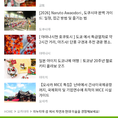
교토
[2026] Naruto Awaodori , 도쿠시마 완벽 가이
드: 일정, 접근 방법 및 즐기는 법
도쿠시마
[ 야마나시현 호쿠토시 ] 도쿄 에서 특급열차로 약
2시간 거리, 아즈사! 단풍 구경과 추천 관광 명소.
야마나시
일본 아이치 도코나메 여행｜토코냥 20주년 헬로
키티 콜라보 굿즈
아이치
【오사카 MICE 특집】난바에서 간사이국제공항
까지, 국제회의 및 기업연수에 최적의 MICE 시설
가이드
오사카
HOME
오카야마
이누지마 섬 에서 자연과 현대 미술을 경험해보세요!