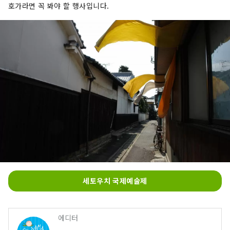
호가라면 꼭 봐야 할 행사입니다.
세토우치 국제예술제
에디터