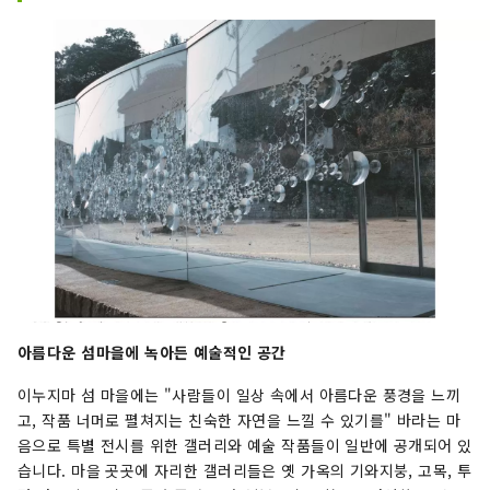
또한 2009년 산업유산을 활용한 아트섬으
로 국토교통성 '섬의 보물 100경'으로 선
정되었습니다.

※보전-이누 이누지마 섬 간의 정기선 아
케보노마루 “보전발 15:15” “이누지마 섬 
누지마발 15:35”는 미술관의 개관일만 운
행
아름다운 섬마을에 녹아든 예술적인 공간
이누지마 섬 마을에는 "사람들이 일상 속에서 아름다운 풍경을 느끼
고, 작품 너머로 펼쳐지는 친숙한 자연을 느낄 수 있기를" 바라는 마
음으로 특별 전시를 위한 갤러리와 예술 작품들이 일반에 공개되어 있
습니다. 마을 곳곳에 자리한 갤러리들은 옛 가옥의 기와지붕, 고목, 투