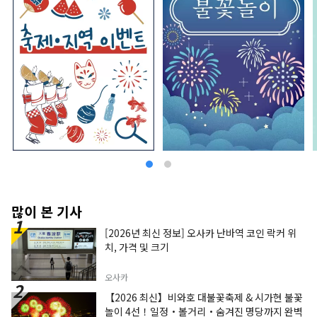
많이 본 기사
[2026년 최신 정보] 오사카 난바역 코인 락커 위
치, 가격 및 크기
오사카
【2026 최신】비와호 대불꽃축제 & 시가현 불꽃
놀이 4선！일정・볼거리・숨겨진 명당까지 완벽