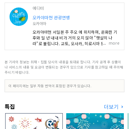
에디터
오카야마현 관광연맹
오카야마
오카야마현 서일본 주 주오 에 위치하며, 온화한 기
후와 일 년 내내 비가 거의 오지 않아 "햇살의 나
more
라"로 불립니다. 교토, 오사카, 히로시마 등 유명 관
광지의 중간 지점에 편리하게 위치해 있습니다! 또
한 세토 통해 시코쿠로 가는 관문이기도 합니다. 오
카야마 "과일의 오카야마"라고도 불리며, 세토우치
본 기사의 정보는 취재・집필 당시의 내용을 토대로 합니다. 기사 공개 후 상품이
의 따뜻한 기후에서 햇볕을 듬뿍 받으며 자란 과일
나 서비스의 내용 및 요금이 변동되는 경우가 있으므로 기사를 참고하실 때 주의해
은 단맛, 향, 풍미 면에서 최고 품질을 자랑합니다.
주시기 바랍니다.
백도, 머스캣 포도, 피오네 포도 등 제철 과일을 즐겨
보세요! 오카야마 에는 오카야마 성, 일본 3대 정원
이 페이지에는 일부 자동 번역이 포함된 경우가 있습니다.
중 하나인 오카야마 고라쿠엔, 역사와 문화, 예술을
자랑하는 구라시키 미관지구 등 세계적인 관광지가
있습니다!
특집
더보기