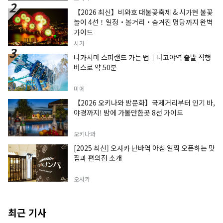
【2026 최신】비와호 대불꽃축제 & 시가현 불꽃
놀이 4선！일정・볼거리・숨겨진 명당까지 완벽
가이드
시가
나가시마 스파랜드 가는 법｜나고야역 출발 직행
버스로 약 50분
미에
【2026 오키나와 밤문화】국제거리부터 인기 바,
야경까지! 밤에 가볼만한곳 8선 가이드
오키나와
[2025 최신] 오사카 난바역 아침 일찍 오픈하는 맛
집과 편의점 소개
오사카
최근 기사