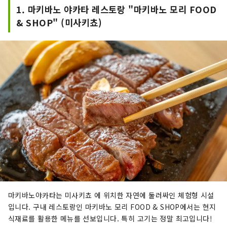
은 단맛, 향, 풍미 면에서 최고 품질을 자랑합니다.
1. 마키바노 야카타 레스토랑 "마키바노 모리 FOOD
백도, 머스캣 포도, 피오네 포도 등 제철 과일을 즐
& SHOP" (미사키쵸)
겨보세요! 오카야마 에는 오카야마 성, 일본 3대 정
원 중 하나인 오카야마 고라쿠엔, 역사와 문화, 예술
을 자랑하는 구라시키 미관지구 등 세계적인 관광
지가 있습니다!
마키바노야카타는 미사키쵸 에 위치한 자연에 둘러싸인 체험형 시설
입니다. 구내 레스토랑인 마키바노 모리 FOOD & SHOP에서는 현지
식재료를 활용한 메뉴를 선보입니다. 특히 고기는 정말 최고입니다!