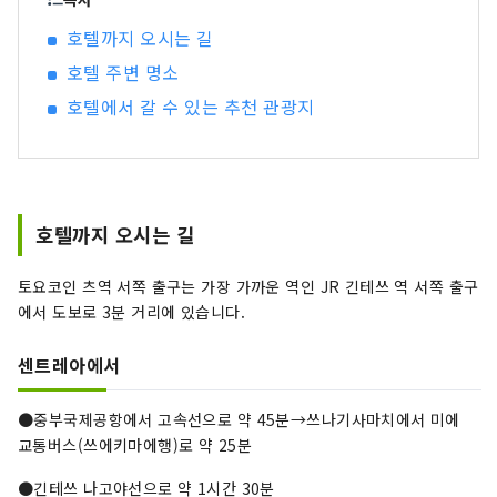
★ 가이라쿠 공원 도보 1분 ★다카다 혼야마 덴슈
호텔까지 오시는 길
지 차로 약 10분 ★ 도바 수족관 차로 약 1 시간 ★
호텔 주변 명소
마츠자카 시내 차로 약 40분 ★나바나노사토・재
즈 드림 나가시마 차로 약 1시간 ★이가류 닌자 박
호텔에서 갈 수 있는 추천 관광지
물관 차로 약 1시간 ★오와시시 차로 약 1시간 30
분 ★구마노 고도 차로 약 3시간 30분
호텔까지 오시는 길
토요코인 츠역 서쪽 출구는 가장 가까운 역인 JR 긴테쓰 역 서쪽 출구
에서 도보로 3분 거리에 있습니다.
센트레아에서
●중부국제공항에서 고속선으로 약 45분→쓰나기사마치에서 미에
교통버스(쓰에키마에행)로 약 25분
●긴테쓰 나고야선으로 약 1시간 30분