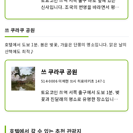
토요코인 쓰역 서쪽 출구 바로 앞에 있는 
신사입니다. 조국의 번영을 바라면서 평화
의 초석이 된 영령을 제신으로 모시는 것이 
야스쿠니 신사, 호쿠니 신사이며, 그 중에
서도 미에현에 연관된 6만 300여 기둥을 
쓰 쿠라쿠 공원
모시고 있습니다. .

참배・기도 외에, 연간 제전으로서, 5월의 
호텔에서 도보 1분. 봄은 벚꽃, 가을은 단풍의 명소입니다. 맑은 날의
단오의 절구에는 코이노보리가 장식되어, 
산책에도 최적♪
6월의 나츠고시의 祓에서는, 설치된 잔의 
고리를 빠져나가면서 반년간의 죄・사위
를 지불합니다.

쓰 쿠라쿠 공원
8월에는 『미타마 축제』가 열립니다. 경
514-0006 미에현 쓰시 히로아키초 147-1
내에 약 6000등의 제등・행등을 내걸고 
영령의 참깨를 진정시키는 여름 축제입니
토요코인 쓰역 서쪽 출구에서 도보 1분. 벚
다. 축제의 모습은 호텔의 객실에서도 볼 
꽃과 진달래의 명소로 유명한 장소입니다. 
수 있습니다.

원내에는 약 1000그루의 소메요시노와, 
그 밖에도, 달마다 대신하는 御朱印도 유
약 3000주의 진달래가 있어, 봄은 꽃놀이
명합니다.
에 많은 사람이 모입니다. 벚꽃이 피기 시
작하는 3월 하순 무렵부터 봄 축제가 개최
호텔에서 갈 수 있는 추천 관광지