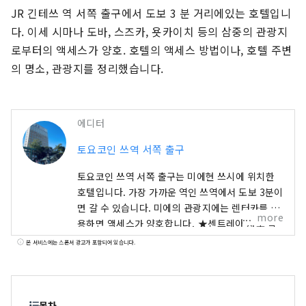
JR 긴테쓰 역 서쪽 출구에서 도보 3 분 거리에있는 호텔입니
다. 이세 시마나 도바, 스즈카, 욧카이치 등의 삼중의 관광지
로부터의 액세스가 양호. 호텔의 액세스 방법이나, 호텔 주변
의 명소, 관광지를 정리했습니다.
에디터
토요코인 쓰역 서쪽 출구
토요코인 쓰역 서쪽 출구는 미에현 쓰시에 위치한
호텔입니다. 가장 가까운 역인 쓰역에서 도보 3분이
면 갈 수 있습니다. 미에의 관광지에는 렌터카를 이
more
용하면 액세스가 양호합니다. ★센트레아 차로 약
1시간 50분(전철로 약 1시간 30분, 고속선으로 약
본 서비스에는 스폰서 광고가 포함되어 있습니다.
45분) ★간사이 국제공항 차로 약 2시간 30분(전
철로 2시간 30분) ★ 스즈카 서킷 자동차로 약 30
분 ★이세진구・덕분에 요코쵸 차로 약 1시간 ★
간식 타운 차로 약 25 분 ★유키 신사 차로 약 15분
목차