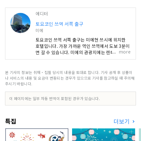
에디터
토요코인 쓰역 서쪽 출구
미에
토요코인 쓰역 서쪽 출구는 미에현 쓰시에 위치한
호텔입니다. 가장 가까운 역인 쓰역에서 도보 3분이
more
면 갈 수 있습니다. 미에의 관광지에는 렌터카를 이
용하면 액세스가 양호합니다. ★센트레아 차로 약 1
시간 50분(전철로 약 1시간 30분, 고속선으로 약
45분) ★간사이 국제공항 차로 약 2시간 30분(전철
본 기사의 정보는 취재・집필 당시의 내용을 토대로 합니다. 기사 공개 후 상품이
로 2시간 30분) ★ 스즈카 서킷 자동차로 약 30 분
나 서비스의 내용 및 요금이 변동되는 경우가 있으므로 기사를 참고하실 때 주의해
★이세진구・덕분에 요코쵸 차로 약 1시간 ★ 간식
주시기 바랍니다.
타운 차로 약 25 분 ★유키 신사 차로 약 15분 ★ 가
이라쿠 공원 도보 1분 ★다카다 혼야마 덴슈지 차로
이 페이지에는 일부 자동 번역이 포함된 경우가 있습니다.
약 10분 ★ 도바 수족관 차로 약 1 시간 ★마츠자카
시내 차로 약 40분 ★나바나노사토・재즈 드림 나
가시마 차로 약 1시간 ★이가류 닌자 박물관 차로
특집
더보기
약 1시간 ★오와시시 차로 약 1시간 30분 ★구마노
고도 차로 약 3시간 30분