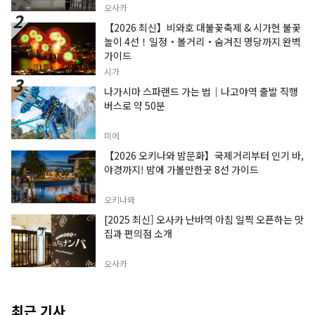
오사카
【2026 최신】비와호 대불꽃축제 & 시가현 불꽃
놀이 4선！일정・볼거리・숨겨진 명당까지 완벽
가이드
시가
나가시마 스파랜드 가는 법｜나고야역 출발 직행
버스로 약 50분
미에
【2026 오키나와 밤문화】국제거리부터 인기 바,
야경까지! 밤에 가볼만한곳 8선 가이드
오키나와
[2025 최신] 오사카 난바역 아침 일찍 오픈하는 맛
집과 편의점 소개
오사카
최근 기사