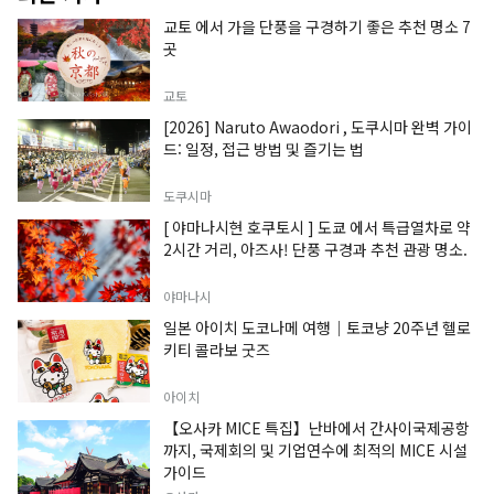
교토 에서 가을 단풍을 구경하기 좋은 추천 명소 7
곳
교토
[2026] Naruto Awaodori , 도쿠시마 완벽 가이
드: 일정, 접근 방법 및 즐기는 법
도쿠시마
[ 야마나시현 호쿠토시 ] 도쿄 에서 특급열차로 약
2시간 거리, 아즈사! 단풍 구경과 추천 관광 명소.
야마나시
일본 아이치 도코나메 여행｜토코냥 20주년 헬로
키티 콜라보 굿즈
아이치
【오사카 MICE 특집】난바에서 간사이국제공항
까지, 국제회의 및 기업연수에 최적의 MICE 시설
가이드