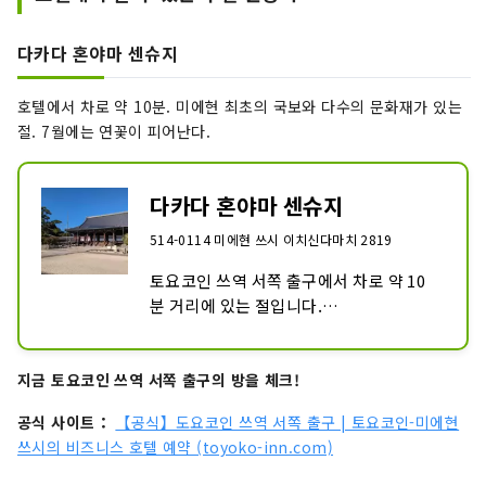
되어, 기간중에는 출점이 있습니다. 밤에
는 제등과 흐림으로 라이트 업되어 한층 정
취가 있는 경치를 즐길 수 있습니다.

다카다 혼야마 센슈지
가을에는 단풍이 색깔로 생생한 경치를 즐
길 수 있습니다.
호텔에서 차로 약 10분. 미에현 최초의 국보와 다수의 문화재가 있는
절. 7월에는 연꽃이 피어난다.
다카다 혼야마 센슈지
514-0114 미에현 쓰시 이치신다마치 2819
토요코인 쓰역 서쪽 출구에서 차로 약 10
분 거리에 있는 절입니다.

미카게도와 여래당이라는 미에현에서 처
음으로 국보로 지정된 건축물이 있습니다. 
지금 토요코인 쓰역 서쪽 출구의 방을 체크!
기타 많은 국가 지정 중요 문화재가 있습니
다.

공식 사이트：
【공식】도요코인 쓰역 서쪽 출구 | 토요코인-미에현
7월 초순부터 경내에 연꽃이 피기 시작합
쓰시의 비즈니스 호텔 예약 (toyoko-inn.com)
니다. 연꽃의 볼 만한 시기에는 전국에서 
많은 사람들이 모입니다.