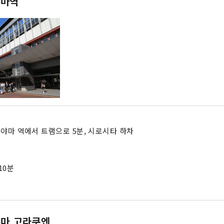
야마역
카야마 역에서 트램으로 5분, 시로시타 하차
10분
마 고라쿠엔