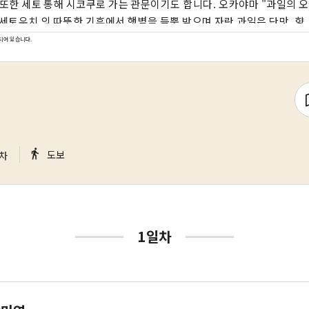
한 세토 통해 시코쿠로 가는 관문이기도 합니다. 오카야마 "과일의 오카야마"라고도 불
 세토우치 의 따뜻한 기후에서 햇볕을 듬뿍 받으며 자란 과일은 단맛, 향,
자랑합니다. 백도, 머스캣 포도, 피오네 포도 등 제철 과일을 즐겨보세요! 오카야마
되어 있습니다.
마 성, 일본 3대 정원 중 하나인 오카야마 고라쿠엔, 역사와 문화, 예
관지구 등 세계적인 관광지가 있습니다!
｜
directions_walk
도보
차
1일차