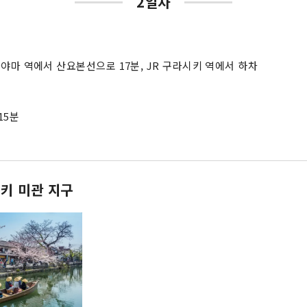
2일차
카야마 역에서 산요본선으로 17분, JR 구라시키 역에서 하차
15분
키 미관 지구