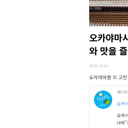
오카야마시
와 맛을 
2025.10.14
오카야마현 의 고전
에디
오카
오카야
나라"