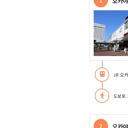
1
오카
train
JR 오
directions_walk
도보로 
2
오카야