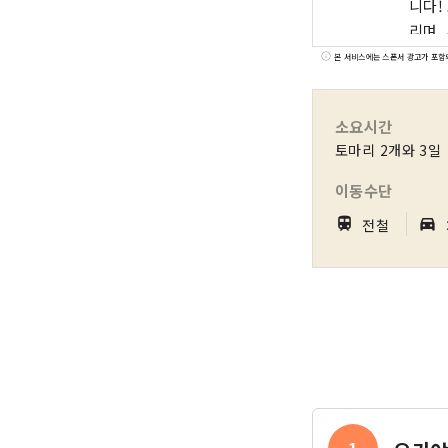
니다! 또
리며,
품질을 
본 서비스에는 스폰서 광고가 포함
오카야
키 미
소요시간
토마리 2개와 3일
이동수단
｜
train
directions_car_filled
전철