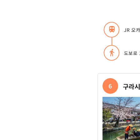
train
JR 오
directions_walk
도보로 
6
구라시