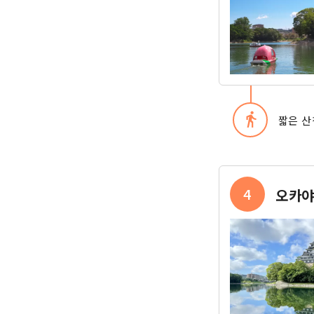
directions_walk
짧은 산
4
오카야마