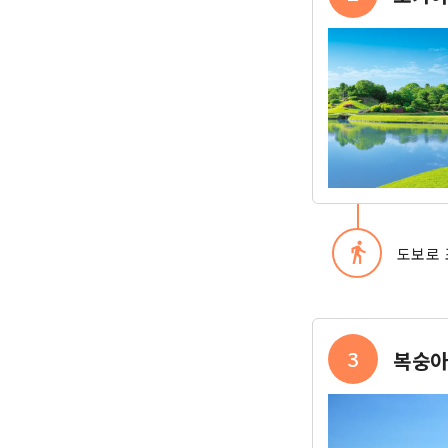
directions_walk
도보로 
3
복숭아