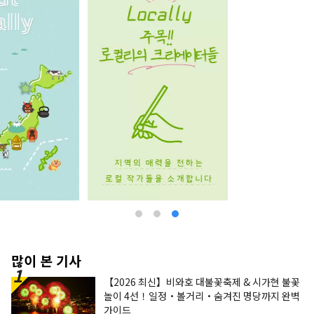
많이 본 기사
【2026 최신】비와호 대불꽃축제 & 시가현 불꽃
놀이 4선！일정・볼거리・숨겨진 명당까지 완벽
가이드