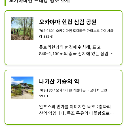
오카야마현 트레킹 명소 소개
중국 산지의 아름다운 산 풍경을 즐겁고 부
담없이 걷는 것으로, 헬스 & 뷰티한 시간을 
보낼 수 있습니다.

오카야마 현립 삼림 공원
한여름에서도 기온이 30도를 넘는 날은 적
고, 얇은 보라색의 가련한 꽃을 피우는 
708-0601 오카야마현 도마타군 가미노초 가미사와
「이와우치와」나 너도밤나무의 원생림 
라 332-8
등을 감상할 수 있어 시간이나 체력에 따라 
돗토리현과의 현경에 위치해, 표고 
트레킹을 즐길 수 있습니다.
840~1,100m의 중국 산지에 있는 삼림 공
원입니다. 광대한 334헥타르의 부지는 수
백 종류라고 불리는 꽃들의 보고가 되고 있
습니다. 공원 내에는 너도밤나무 미즈나라 
등의 낙엽 활엽수 숲이 펼쳐져 현내에서는 
나기산 기슭의 역
드문 낙엽송 숲을 볼 수 있습니다. 수령 추
708-1307 오카야마현 카츠타군 나요마치 고엔
정 200년의 천연 삼나무, 단풍이 아름다운 
591-1
폭포, 전망 발군의 전망대 등 볼거리 가득! 
아카게라, 야마가라, 오올리 등의 들새도 
알프스의 민가를 이미지한 목조 2층짜리 
많고, 조류 관찰에도 최적입니다.
산의 역입니다. 목조 특유의 따뜻함으로 가
득한 치유의 공간에는 특산품 숍, 레스토랑
을 비롯한 다양한 체험 연수 시설이 갖추어