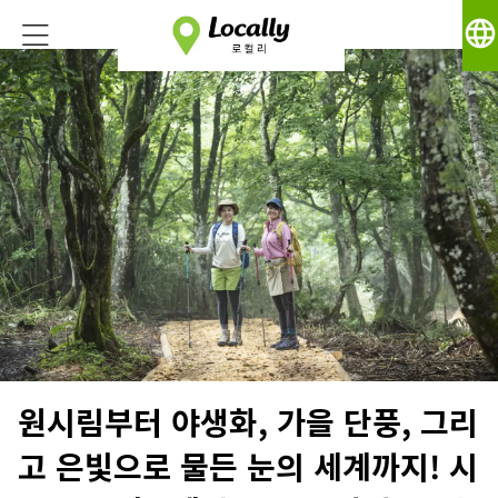
language
원시림부터 야생화, 가을 단풍, 그리
고 은빛으로 물든 눈의 세계까지! 시