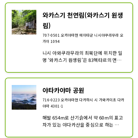
져 있습니다.
와카스기 천연림(와카스기 원생
림)
707-0501 오카야마현 에이타군 니시야쿠라무라 오
가이 1094
니시 아와쿠라무라의 최북단에 위치한 일
명 ‘와카스기 원생림’은 83헥타르의 면적
에 너도밤나무, 단풍나무, 미즈나라, 도치
노키 등의 거목을 비롯한 199종류의 수목
이 늘어선 중국 지방에서도 유수의 ​​천연 수
림. 얼음의 야마고산 나기산 국정 공원의 
야타카야마 공원
특별 보호 지구로 지정되어 있습니다. 현하 
716-0223 오카야마현 다카하시 시 가와카미초 다카
3대하천의 하나 요시이가와의 지류의 요시
야마 4301-1
노가와의 원류이며, 계곡의 시냇물, 나무
나 흔들리는 소리나, 들새의 벌레의 목소리
해발 654m로 산기슭에서 약 60m의 표고
가 조화해, 별세계를 형성하고 있습니다. 
차가 있는 야다카산을 중심으로 하는 
쇼와 61년에는 현하에서 최초의 삼림욕의 
17ha의 야다카산 공원은 봄에는 10만 그
숲 일본 백선으로 선택되어, 산책길은 절호