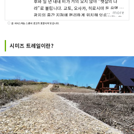
후와 일 년 내내 비가 거의 오지 않아 "햇살의 나
라"로 불립니다. 교토, 오사카, 히로시마 등 유명 관
more
광지의 중간 지점에 편리하게 위치해 있습니다! 또
한 세토 통해 시코쿠로 가는 관문이기도 합니다. 오
본 서비스에는 스폰서 광고가 포함되어 있습니다.
카야마 "과일의 오카야마"라고도 불리며, 세토우치
의 따뜻한 기후에서 햇볕을 듬뿍 받으며 자란 과일
은 단맛, 향, 풍미 면에서 최고 품질을 자랑합니다.
시미즈 트레일이란?
백도, 머스캣 포도, 피오네 포도 등 제철 과일을 즐
겨보세요! 오카야마 에는 오카야마 성, 일본 3대 정
원 중 하나인 오카야마 고라쿠엔, 역사와 문화, 예술
을 자랑하는 구라시키 미관지구 등 세계적인 관광
지가 있습니다!