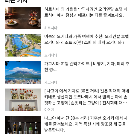
최근 기사
히로시마 의 가을을 만끽하려면 오리엔탈 호텔 히
로시마 에서 점심과 애프터눈 티를 즐겨보세요.
히로시마
여름의 오키나와 가족 여행에 추천! 오리엔탈 호텔
오키나와 리조트 &(앤) 스파 의 매력 오키나와 ?
오키나와
가고시마 여행 완벽 가이드 | 비행기, 기차, 페리 추
천 경로
가고시마
[ 나고야 에서 기차로 30분 거리] 일본 최대의 마네
키네코 생산지인 도코나메시 에서 열리는 마네 손
짓하는 고양이( 손짓하는 고양이 ) 전시회에 대한
정보입니다.
아이치
나고야 에서 단 30분 거리! 기후현 오가키 에서 사
케를 즐겨보세요! 지역 특산 사케 양조장 세 곳을
방문합니다.