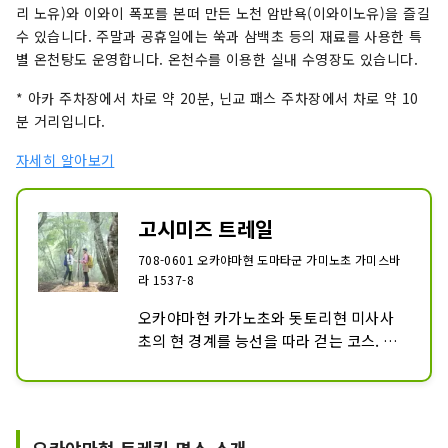
리 노유)와 이와이 폭포를 본떠 만든 노천 암반욕(이와이노유)을 즐길
수 있습니다. 주말과 공휴일에는 쑥과 삼백초 등의 재료를 사용한 특
별 온천탕도 운영합니다. 온천수를 이용한 실내 수영장도 있습니다.
* 아카 주차장에서 차로 약 20분, 닌교 패스 주차장에서 차로 약 10
분 거리입니다.
자세히 알아보기
고시미즈 트레일
708-0601 오카야마현 도마타군 가미노초 가미스바
라 1537-8
오카야마현 카가노초와 돗토리현 미사사
초의 현 경계를 능선을 따라 걷는 코스. 해
발 735m의 인형 고개를 발착점으로 표고 
950m의 고시미즈 고원이나 1,044m의 백
주산 등을 걸을 수 있습니다. 푹신한 나무 
칩이 깔린 코스는 발 허리에도 부드럽고, 