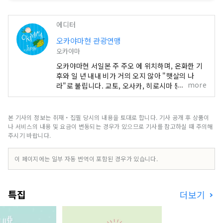
루의 진달래, 초여름은 수국, 가을에는 단
의 하이킹 코스. 방문하는 사람의 휴식의 
풍·운해가 볼 만한 자연 풍부한 공원입니
장소입니다.
다. 대여 별장, 방갈로, 롯지 객실, 산의 집 
에디터
등의 각종 숙박 시설과 캠프장 등, 그룹이
오카야마현 관광연맹
나 가족, 학교 등의 단체에서 이용할 수 있
오카야마
는 다양한 숙박·연수 시설이 있습니다.
오카야마현 서일본 주 주오 에 위치하며, 온화한 기
후와 일 년 내내 비가 거의 오지 않아 "햇살의 나
more
라"로 불립니다. 교토, 오사카, 히로시마 등 유명 관
광지의 중간 지점에 편리하게 위치해 있습니다! 또
한 세토 통해 시코쿠로 가는 관문이기도 합니다. 오
카야마 "과일의 오카야마"라고도 불리며, 세토우치
본 기사의 정보는 취재・집필 당시의 내용을 토대로 합니다. 기사 공개 후 상품이
의 따뜻한 기후에서 햇볕을 듬뿍 받으며 자란 과일
나 서비스의 내용 및 요금이 변동되는 경우가 있으므로 기사를 참고하실 때 주의해
은 단맛, 향, 풍미 면에서 최고 품질을 자랑합니다.
주시기 바랍니다.
백도, 머스캣 포도, 피오네 포도 등 제철 과일을 즐겨
보세요! 오카야마 에는 오카야마 성, 일본 3대 정원
이 페이지에는 일부 자동 번역이 포함된 경우가 있습니다.
중 하나인 오카야마 고라쿠엔, 역사와 문화, 예술을
자랑하는 구라시키 미관지구 등 세계적인 관광지가
있습니다!
특집
더보기