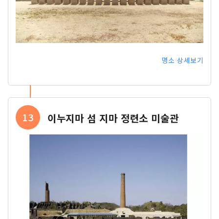
명소 상세보기
13
이누지마 섬 지마 정련소 미술관