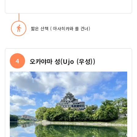
directions_walk
짧은 산책 ( 아사히카와 를 건너)
4
오카야마 성(Ujo (우성))