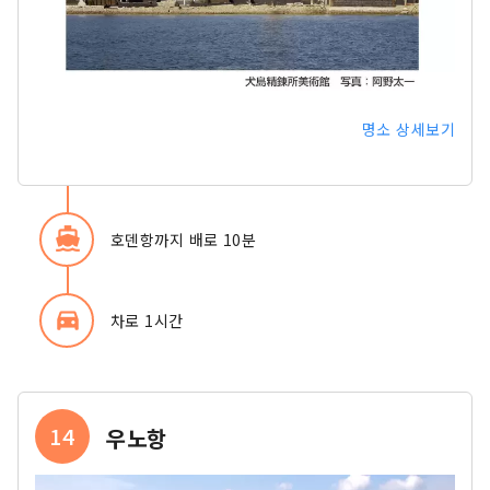
명소 상세보기
directions_boat
호덴항까지 배로 10분
directions_car_filled
차로 1시간
14
우노항