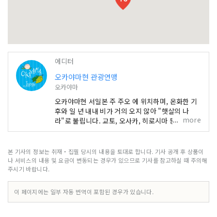
에디터
오카야마현 관광연맹
오카야마
오카야마현 서일본 주 주오 에 위치하며, 온화한 기
후와 일 년 내내 비가 거의 오지 않아 "햇살의 나
more
라"로 불립니다. 교토, 오사카, 히로시마 등 유명 관
광지의 중간 지점에 편리하게 위치해 있습니다! 또
한 세토 통해 시코쿠로 가는 관문이기도 합니다. 오
카야마 "과일의 오카야마"라고도 불리며, 세토우치
본 기사의 정보는 취재・집필 당시의 내용을 토대로 합니다. 기사 공개 후 상품이
의 따뜻한 기후에서 햇볕을 듬뿍 받으며 자란 과일
나 서비스의 내용 및 요금이 변동되는 경우가 있으므로 기사를 참고하실 때 주의해
은 단맛, 향, 풍미 면에서 최고 품질을 자랑합니다.
주시기 바랍니다.
백도, 머스캣 포도, 피오네 포도 등 제철 과일을 즐겨
보세요! 오카야마 에는 오카야마 성, 일본 3대 정원
이 페이지에는 일부 자동 번역이 포함된 경우가 있습니다.
중 하나인 오카야마 고라쿠엔, 역사와 문화, 예술을
자랑하는 구라시키 미관지구 등 세계적인 관광지가