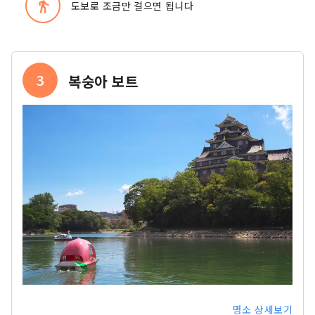
directions_walk
도보로 조금만 걸으면 됩니다
3
복숭아 보트
명소 상세보기