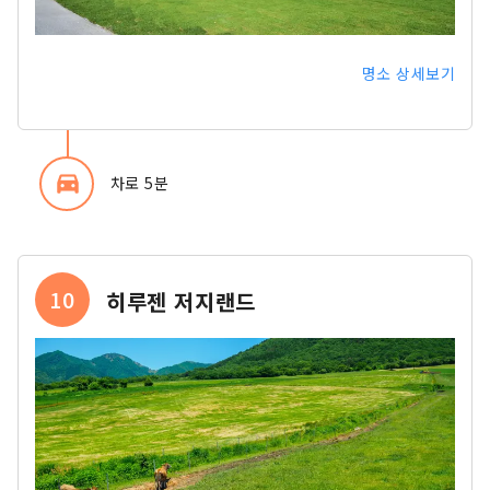
명소 상세보기
directions_car_filled
차로 5분
10
히루젠 저지랜드