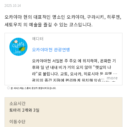
2025.10.14
오카야마 현의 대표적인 명소인 오카야마, 구라시키, 히루젠, 
세토우치 의 예술을 즐길 수 있는 코스입니다.
에디터
오카야마현 관광연맹
오카야마현 서일본 주 주오 에 위치하며, 온화한 기
후와 일 년 내내 비가 거의 오지 않아 "햇살의 나
라"로 불립니다. 교토, 오사카, 히로시마 등 유명 관
more
광지의 중간 지점에 편리하게 위치해 있습니다! 또
한 세토 통해 시코쿠로 가는 관문이기도 합니다. 오
본 서비스에는 스폰서 광고가 포함되어 있습니다.
카야마 "과일의 오카야마"라고도 불리며, 세토우치
의 따뜻한 기후에서 햇볕을 듬뿍 받으며 자란 과일
소요시간
은 단맛, 향, 풍미 면에서 최고 품질을 자랑합니다.
토마리 2개와 3일
백도, 머스캣 포도, 피오네 포도 등 제철 과일을 즐
겨보세요! 오카야마 에는 오카야마 성, 일본 3대 정
이동수단
원 중 하나인 오카야마 고라쿠엔, 역사와 문화, 예술