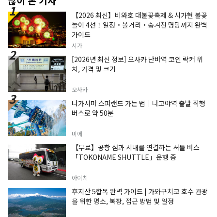
많이 본 기사
【2026 최신】비와호 대불꽃축제 & 시가현 불꽃
놀이 4선！일정・볼거리・숨겨진 명당까지 완벽
가이드
시가
[2026년 최신 정보] 오사카 난바역 코인 락커 위
치, 가격 및 크기
오사카
나가시마 스파랜드 가는 법｜나고야역 출발 직행
버스로 약 50분
미에
【무료】공항 섬과 시내를 연결하는 셔틀 버스
「TOKONAME SHUTTLE」운행 중
아이치
후지산 5합목 완벽 가이드 | 가와구치코 호수 관광
을 위한 명소, 복장, 접근 방법 및 일정