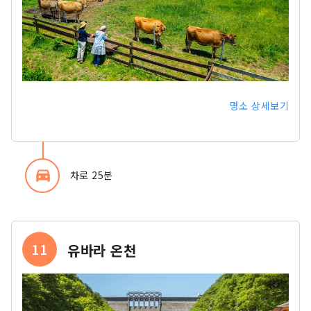
명소 상세보기
directions_car_filled
차로 25분
11
유바라 온천