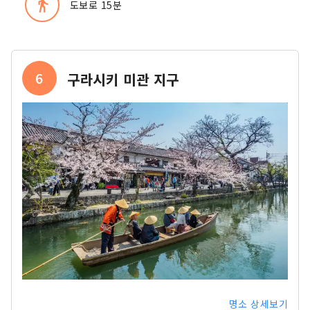
directions_walk
도보로 15분
6
구라시키 미관 지구
명소 상세보기