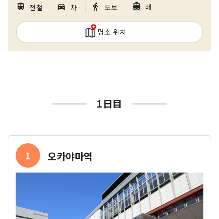
｜
｜
｜
directions_boat
train
directions_car_filled
directions_walk
배
전철
차
도보
을 자랑하는 구라시키 미관지구 등 세계적인 관광
지가 있습니다!
명소 위치
1日目
1
오카야마역