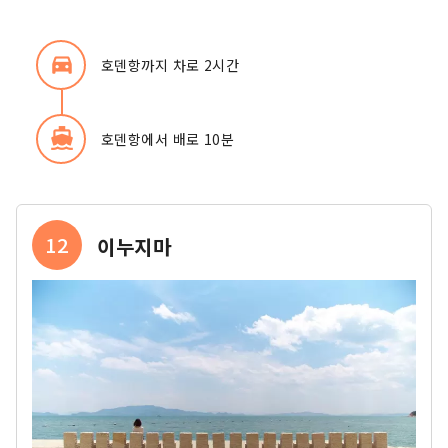
directions_car_filled
호덴항까지 차로 2시간
directions_boat
호덴항에서 배로 10분
12
이누지마