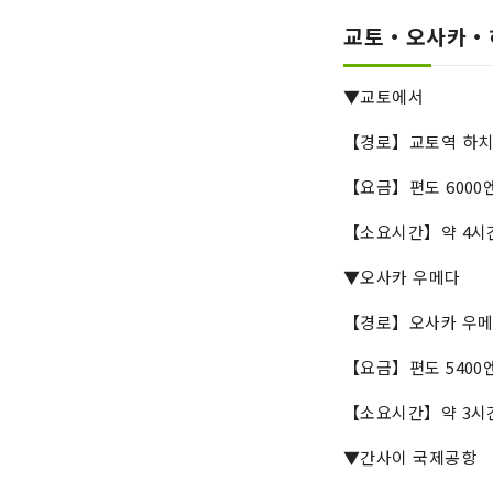
교토・오사카・
▼교토에서
【경로】교토역 하치
【요금】편도 6000엔・
【소요시간】약 4시간
▼오사카 우메다
【경로】오사카 우메다
【요금】편도 5400엔(
【소요시간】약 3시간
▼간사이 국제공항