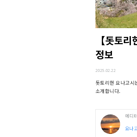
【돗토리현
정보
2025.02.22
돗토리현 요나고시는
소개합니다.
에디
요나고