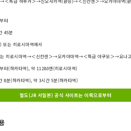
→＜특급 하루카＞→신오사카역(환승)→＜신칸센＞→오카야마역(환
엔부터
 45분
) 또는 히로시마역에서
또는 히로시마역→＜신칸센＞→오카야마역→＜특급 야쿠모＞→요나
부터(하카타역), 약 11280엔(히로시마역)
8분(하카타역), 약 3시간 5분(하카타역)
철도(JR 서일본) 공식 사이트는 이쪽으로부터
용