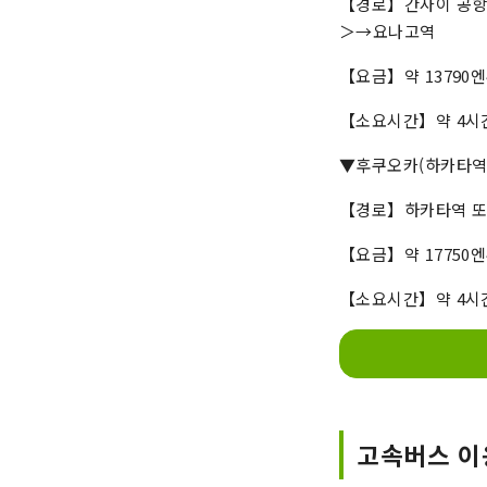
【경로】간사이 공항
＞→요나고역
【요금】약 13790
【소요시간】약 4시간
▼후쿠오카(하카타역
【경로】하카타역 
【요금】약 17750엔
【소요시간】약 4시간 
고속버스 이