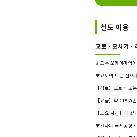
철도 이용
교토 · 오사카 
※모두 오카야마역에
▼교토역 또는 신오
【경로】교토역 또
【요금】약 11880엔
【소요 시간】약 3시간
▼간사이 국제공항