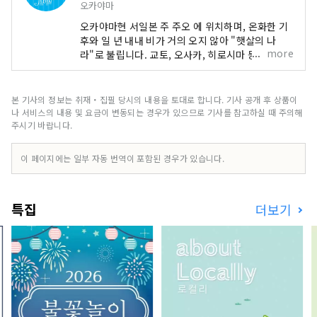
오카야마
오카야마현 서일본 주 주오 에 위치하며, 온화한 기
후와 일 년 내내 비가 거의 오지 않아 "햇살의 나
more
라"로 불립니다. 교토, 오사카, 히로시마 등 유명 관
광지의 중간 지점에 편리하게 위치해 있습니다! 또
한 세토 통해 시코쿠로 가는 관문이기도 합니다. 오
카야마 "과일의 오카야마"라고도 불리며, 세토우치
본 기사의 정보는 취재・집필 당시의 내용을 토대로 합니다. 기사 공개 후 상품이
의 따뜻한 기후에서 햇볕을 듬뿍 받으며 자란 과일
나 서비스의 내용 및 요금이 변동되는 경우가 있으므로 기사를 참고하실 때 주의해
은 단맛, 향, 풍미 면에서 최고 품질을 자랑합니다.
주시기 바랍니다.
백도, 머스캣 포도, 피오네 포도 등 제철 과일을 즐겨
보세요! 오카야마 에는 오카야마 성, 일본 3대 정원
이 페이지에는 일부 자동 번역이 포함된 경우가 있습니다.
중 하나인 오카야마 고라쿠엔, 역사와 문화, 예술을
자랑하는 구라시키 미관지구 등 세계적인 관광지가
있습니다!
특집
더보기