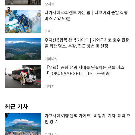
오사카
나가시마 스파랜드 가는 법｜나고야역 출발 직행
버스로 약 50분
미에
후지산 5합목 완벽 가이드 | 가와구치코 호수 관광
을 위한 명소, 복장, 접근 방법 및 일정
야마나시
【무료】공항 섬과 시내를 연결하는 셔틀 버스
「TOKONAME SHUTTLE」운행 중
아이치
최근 기사
가고시마 여행 완벽 가이드 | 비행기, 기차, 페리 추
천 경로
가고시마