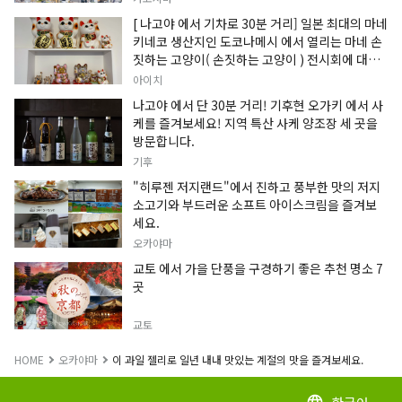
[ 나고야 에서 기차로 30분 거리] 일본 최대의 마네
키네코 생산지인 도코나메시 에서 열리는 마네 손
짓하는 고양이( 손짓하는 고양이 ) 전시회에 대한
정보입니다.
아이치
나고야 에서 단 30분 거리! 기후현 오가키 에서 사
케를 즐겨보세요! 지역 특산 사케 양조장 세 곳을
방문합니다.
기후
"히루젠 저지랜드"에서 진하고 풍부한 맛의 저지
소고기와 부드러운 소프트 아이스크림을 즐겨보
세요.
오카야마
교토 에서 가을 단풍을 구경하기 좋은 추천 명소 7
곳
교토
HOME
오카야마
이 과일 젤리로 일년 내내 맛있는 계절의 맛을 즐겨보세요.