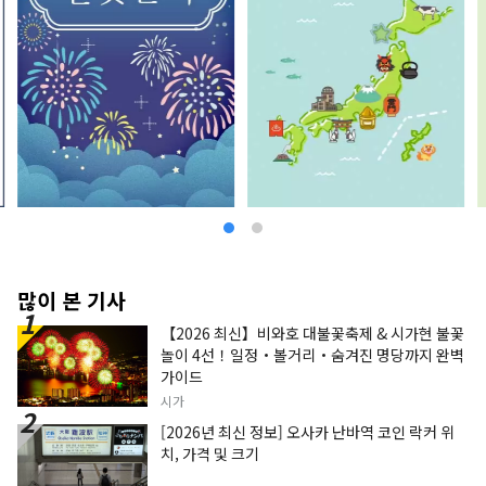
많이 본 기사
【2026 최신】비와호 대불꽃축제 & 시가현 불꽃
놀이 4선！일정・볼거리・숨겨진 명당까지 완벽
가이드
시가
[2026년 최신 정보] 오사카 난바역 코인 락커 위
치, 가격 및 크기