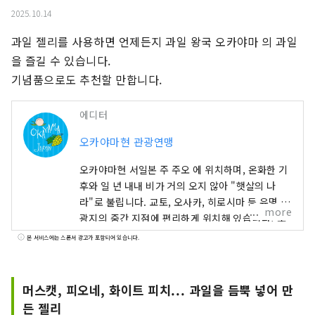
2025.10.14
과일 젤리를 사용하면 언제든지 과일 왕국 오카야마 의 과일
을 즐길 수 있습니다.

기념품으로도 추천할 만합니다.
에디터
오카야마현 관광연맹
오카야마현 서일본 주 주오 에 위치하며, 온화한 기
후와 일 년 내내 비가 거의 오지 않아 "햇살의 나
라"로 불립니다. 교토, 오사카, 히로시마 등 유명 관
more
광지의 중간 지점에 편리하게 위치해 있습니다! 또
한 세토 통해 시코쿠로 가는 관문이기도 합니다. 오
본 서비스에는 스폰서 광고가 포함되어 있습니다.
카야마 "과일의 오카야마"라고도 불리며, 세토우치
의 따뜻한 기후에서 햇볕을 듬뿍 받으며 자란 과일
은 단맛, 향, 풍미 면에서 최고 품질을 자랑합니다.
머스캣, 피오네, 화이트 피치... 과일을 듬뿍 넣어 만
백도, 머스캣 포도, 피오네 포도 등 제철 과일을 즐
든 젤리