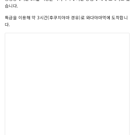
습니다.
특급을 이용해 약 3시간(후쿠치야마 경유)로 와다야마역에 도착합니
다.