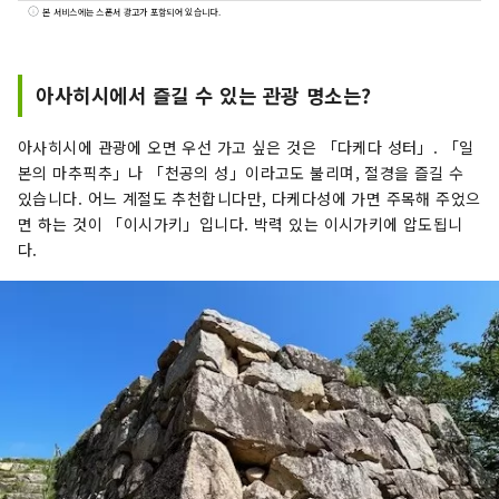
어, 복어는 물론, 여름철 별미인 대합, 굴, 오징어까
본 서비스에는 스폰서 광고가 포함되어 있습니다.
지 다채로운 식재료를 자랑합니다. 산간 지역 특산
물인 단바 밤과 단바 검은콩, 그리고 여름철 과일인
모래언덕 멜론까지 풍성한 먹거리가 있어 사계절
아사히시에서 즐길 수 있는 관광 명소는?
내내 미식의 즐거움을 만끽할 수 있습니다. 사람들
이 이 광활한 킨키 북부 지역을 여러 번 방문하고 기
아사히시에 관광에 오면 우선 가고 싶은 것은 「다케다 성터」. 「일
차 여행을 즐길 수 있도록 정보를 공유할 수 있다면
본의 마추픽추」나 「천공의 성」이라고도 불리며, 절경을 즐길 수
기쁠 것입니다.
있습니다. 어느 계절도 추천합니다만, 다케다성에 가면 주목해 주었으
면 하는 것이 「이시가키」입니다. 박력 있는 이시가키에 압도됩니
다.