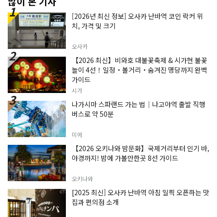
많이 본 기사
[2026년 최신 정보] 오사카 난바역 코인 락커 위
치, 가격 및 크기
오사카
【2026 최신】비와호 대불꽃축제 & 시가현 불꽃
놀이 4선！일정・볼거리・숨겨진 명당까지 완벽
가이드
시가
나가시마 스파랜드 가는 법｜나고야역 출발 직행
버스로 약 50분
미에
【2026 오키나와 밤문화】국제거리부터 인기 바,
야경까지! 밤에 가볼만한곳 8선 가이드
오키나와
[2025 최신] 오사카 난바역 아침 일찍 오픈하는 맛
집과 편의점 소개