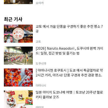
오사카
최근 기사
교토 에서 가을 단풍을 구경하기 좋은 추천 명소 7
곳
교토
[2026] Naruto Awaodori , 도쿠시마 완벽 가이
드: 일정, 접근 방법 및 즐기는 법
도쿠시마
[ 야마나시현 호쿠토시 ] 도쿄 에서 특급열차로 약
2시간 거리, 아즈사! 단풍 구경과 추천 관광 명소.
야마나시
일본 아이치 도코나메 여행｜토코냥 20주년 헬로
키티 콜라보 굿즈
아이치