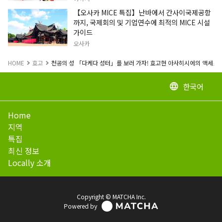
【오사카 MICE 특집】난바에서 간사이국제공항
까지, 국제회의 및 기업연수에 최적의 MICE 시설
가이드
오사카
HOME
효고
천공의 성 「다케다 성터」를 보러 가자! 효고현 아사히시에의 액세스 
한국어
language
Home
지역
특집
최신 정보
Locally 소개
Copyright © MATCHA Inc.
Powered by