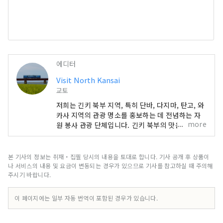
에디터
Visit North Kansai
교토
저희는 긴키 북부 지역, 특히 단바, 다지마, 탄고, 와
카사 지역의 관광 명소를 홍보하는 데 전념하는 자
more
원 봉사 관광 단체입니다. 긴키 북부의 맛은 겨울철
대표 해산물인 게에만 국한되지 않습니다. 굴, 방어,
복어는 물론, 여름철 별미인 대합, 굴, 오징어까지
다채로운 식재료를 자랑합니다. 산간 지역 특산물인
본 기사의 정보는 취재・집필 당시의 내용을 토대로 합니다. 기사 공개 후 상품이
단바 밤과 단바 검은콩, 그리고 여름철 과일인 모래
나 서비스의 내용 및 요금이 변동되는 경우가 있으므로 기사를 참고하실 때 주의해
언덕 멜론까지 풍성한 먹거리가 있어 사계절 내내
주시기 바랍니다.
미식의 즐거움을 만끽할 수 있습니다. 사람들이 이
광활한 킨키 북부 지역을 여러 번 방문하고 기차 여
이 페이지에는 일부 자동 번역이 포함된 경우가 있습니다.
행을 즐길 수 있도록 정보를 공유할 수 있다면 기쁠
것입니다.