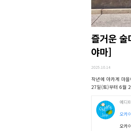
즐거운 술
야마]
2025.10.14
작년에 야카게 마을에
27일(토)부터 6월 
에디
오카
오카야