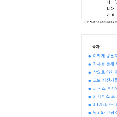
나라"
니다! 또
리며,
품질을 
본 서비스에는 스폰서 광고가 포함
오카야
키 미
목차
야카게 방문
가챠를 통해 
산요로 야카
도보 자전거를
1. 시즈 후
2. 다이쇼 
3.t2lab./
당고와 크림소