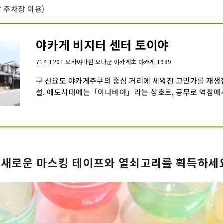
광 주차장 이용)
야카게 비지터 센터 토이야
714-1201 오카야마현 오다군 야카게초 야카게 1989
구 산요도 야카게주쿠의 중심 거리에 세워진 고민가를 재생한
설. 에도시대에는「이나바야」라는 상호로, 공무로 역참에
과 여행자를 운반하는 말이나 인부등의 운송 준비를 행하던
가면 바로 2층까지 천장이 없이 확 트인 구조로 되어 있으며,
굵은 대들보를 아주 가깝게 보실 수 있습니다. 건물이나 야카
역사를 알 수 있는 전시 외에 관광 팜플렛도 설치되어 있습니
 새로운 마스킹 테이프와 열쇠고리를 획득하세