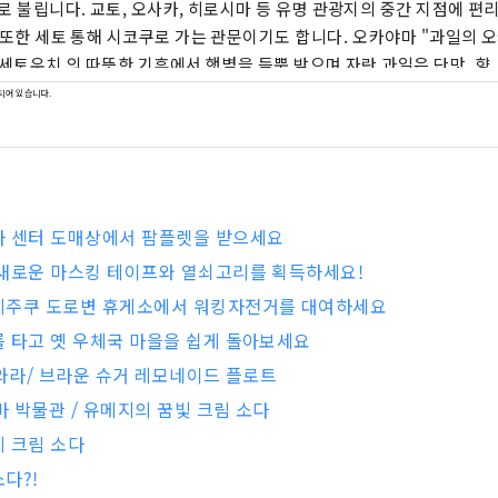
로 불립니다. 교토, 오사카, 히로시마 등 유명 관광지의 중간 지점에 편
한 세토 통해 시코쿠로 가는 관문이기도 합니다. 오카야마 "과일의 오카야마"라고도 불
 세토우치 의 따뜻한 기후에서 햇볕을 듬뿍 받으며 자란 과일은 단맛, 향,
자랑합니다. 백도, 머스캣 포도, 피오네 포도 등 제철 과일을 즐겨보세요! 오카야마
되어 있습니다.
마 성, 일본 3대 정원 중 하나인 오카야마 고라쿠엔, 역사와 문화, 예
관지구 등 세계적인 관광지가 있습니다!
자 센터 도매상에서 팜플렛을 받으세요
새로운 마스킹 테이프와 열쇠고리를 획득하세요!
게주쿠 도로변 휴게소에서 워킹자전거를 대여하세요
 타고 옛 우체국 마을을 쉽게 돌아보세요
지와라/ 브라운 슈거 레모네이드 플로트
로마 박물관 / 유메지의 꿈빛 크림 소다
우메 크림 소다
다?!