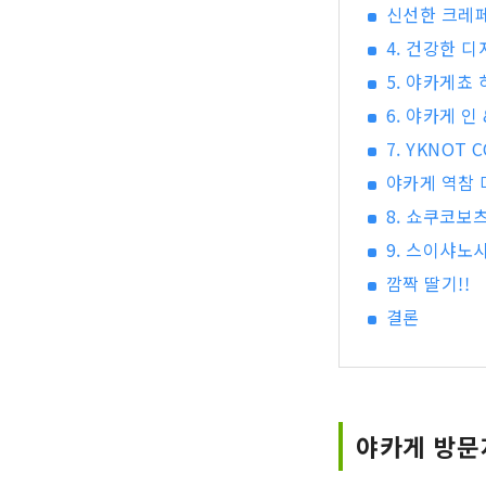
신선한 크레
4. 건강한 디
5. 야카게쵸
6. 야카게 인
7. YKNOT
야카게 역참 
8. 쇼쿠코보츠
9. 스이샤노
깜짝 딸기!!
결론
야카게 방문