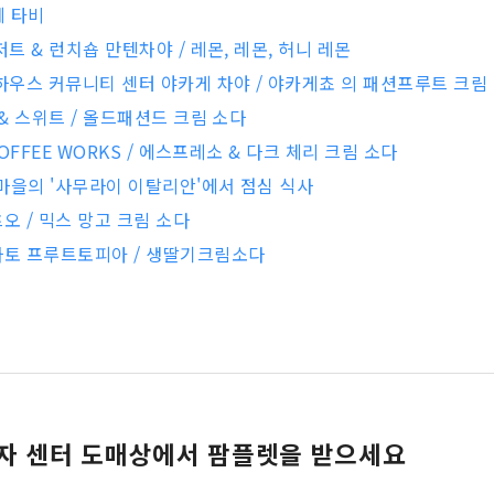
페 타비
저트 & 런치숍 만텐차야 / 레몬, 레몬, 허니 레몬
 하우스 커뮤니티 센터 야카게 차야 / 야카게쵸 의 패션프루트 크림
 & 스위트 / 올드패션드 크림 소다
 COFFEE WORKS / 에스프레소 & 다크 체리 크림 소다
마을의 '사무라이 이탈리안'에서 점심 식사
오 / 믹스 망고 크림 소다
사토 프루트토피아 / 생딸기크림소다
자 센터 도매상에서 팜플렛을 받으세요