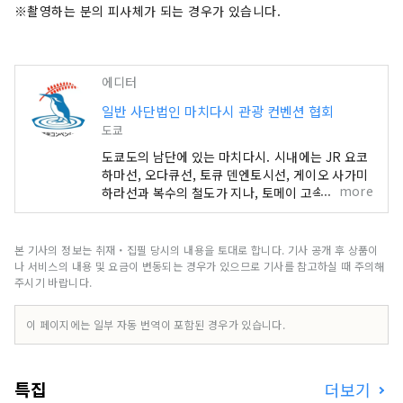
※촬영하는 분의 피사체가 되는 경우가 있습니다.
에디터
일반 사단법인 마치다시 관광 컨벤션 협회
도쿄
도쿄도의 남단에 있는 마치다시. 시내에는 JR 요코
하마선, 오다큐선, 토큐 덴엔토시선, 게이오 사가미
more
하라선과 복수의 철도가 지나, 토메이 고속 요코하
마 인터체인지가 있는 액세스의 장점이 자랑. 또, 대
학도 많아, 젊은이의 활기에 넘치고 있습니다. 마치
다역 주변과 미나미마치다 그란베리 파크를 중심으
본 기사의 정보는 취재・집필 당시의 내용을 토대로 합니다. 기사 공개 후 상품이
로 하는 도시의 활기와 편리함, 타마 구릉의 풍부한
나 서비스의 내용 및 요금이 변동되는 경우가 있으므로 기사를 참고하실 때 주의해
자연의 양쪽을 맛볼 수 있는 하이브리드인 거리입니
주시기 바랍니다.
다.
이 페이지에는 일부 자동 번역이 포함된 경우가 있습니다.
특집
더보기