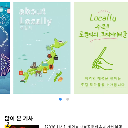
많이 본 기사
【2026 최신】비와호 대불꽃축제 & 시가현 불꽃