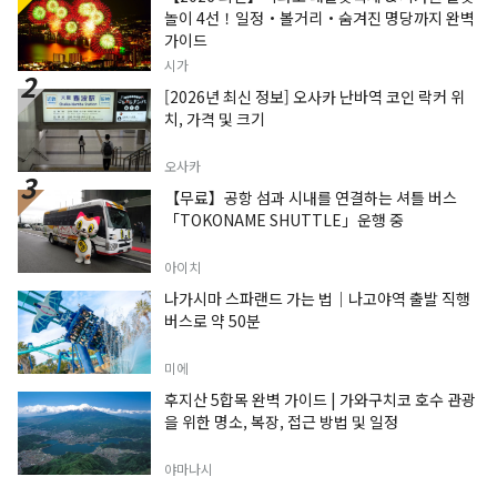
놀이 4선！일정・볼거리・숨겨진 명당까지 완벽
가이드
시가
[2026년 최신 정보] 오사카 난바역 코인 락커 위
치, 가격 및 크기
오사카
【무료】공항 섬과 시내를 연결하는 셔틀 버스
「TOKONAME SHUTTLE」운행 중
아이치
나가시마 스파랜드 가는 법｜나고야역 출발 직행
버스로 약 50분
미에
후지산 5합목 완벽 가이드 | 가와구치코 호수 관광
을 위한 명소, 복장, 접근 방법 및 일정
야마나시