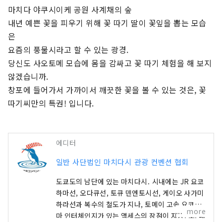
마치다 야쿠시이케 공원 사계채의 숲

내년 예쁜 꽃을 피우기 위해 꽃 따기 딸이 꽃잎을 뽑는 모습
은

요즘의 풍물시라고 할 수 있는 광경.

당신도 사오토메 모습에 몸을 감싸고 꽃 따기 체험을 해 보지 
않겠습니까.

창포에 들어가서 가까이서 깨끗한 꽃을 볼 수 있는 것은, 꽃 
따기씨만의 특권! 입니다.
에디터
일반 사단법인 마치다시 관광 컨벤션 협회
도쿄도의 남단에 있는 마치다시. 시내에는 JR 요코
하마선, 오다큐선, 토큐 덴엔토시선, 게이오 사가미
하라선과 복수의 철도가 지나, 토메이 고속 요코하
more
마 인터체인지가 있는 액세스의 장점이 자랑. 또, 대