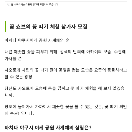
학도 많아, 젊은이의 활기에 넘치고 있습니다. 마치
본 서비스에는 스폰서 광고가 포함되어 있습니다.
다역 주변과 미나미마치다 그란베리 파크를 중심으
로 하는 도시의 활기와 편리함, 타마 구릉의 풍부한
자연의 양쪽을 맛볼 수 있는 하이브리드인 거리입
꽃 쇼브의 꽃 따기 체험 참가자 모집
니다.
마치다 야쿠시이케 공원 사계채의 숲
내년 깨끗한 꽃을 피우기 위해, 감색의 단의에 아카이의 모습, 수건에
가사를 쓴
사오토메 차림의 꽃 따기 딸이 꽃잎을 뽑는 모습은 요즘의 풍물시라고
할 수 있는 광경.
당신도 사오토메 모습에 몸을 감싸고 꽃 따기 체험을 해 보지 않겠습
니까.
창포에 들어가서 가까이서 깨끗한 꽃을 볼 수 있는 것은, 꽃 따기 씨만
의 특권! 입니다.
마치다 야쿠시 이케 공원 사계채의 삼림은?