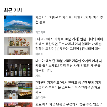
최근 기사
가고시마 여행 완벽 가이드 | 비행기, 기차, 페리 추
천 경로
가고시마
[ 나고야 에서 기차로 30분 거리] 일본 최대의 마네
키네코 생산지인 도코나메시 에서 열리는 마네 손
짓하는 고양이( 손짓하는 고양이 ) 전시회에 대한
정보입니다.
아이치
나고야 에서 단 30분 거리! 기후현 오가키 에서 사
케를 즐겨보세요! 지역 특산 사케 양조장 세 곳을
방문합니다.
기후
"히루젠 저지랜드"에서 진하고 풍부한 맛의 저지
소고기와 부드러운 소프트 아이스크림을 즐겨보
세요.
오카야마
교토 에서 가을 단풍을 구경하기 좋은 추천 명소 7