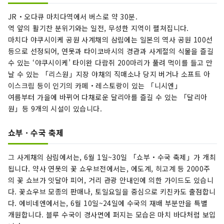
JR・오다큐 마치다역에서 버스로 약 30분.
역 앞의 활기찬 분위기와는 일전, 무성한 지역이 펼쳐집니다.
마치다 야쿠시이케 공원 사계채의 삼림에는 일본의 역사 공원 100선
등으로 선정되어, 연못과 타이코바시의 경관과 사계절의 식물을 즐길
수 있는 ‘야쿠시이케’ 타이완 다람쥐 200마리가 풀려 먹이를 들고 만
날 수 있는 「리스원」지장 야채의 직매소나 당지 버거나 소프트 아
이스크림 등이 인기의 카페・레스토랑이 있는 「니시엔」
여름부터 가을에 바뀌어 다채로운 달리아를 즐길 수 있는 「달리아
원」등 9개의 시설이 있습니다.
쇼부 · 수국 축제
그 사계채의 삼림에서는, 6월 1일~30일 「쇼부・수국 축제」가 개최
됩니다. 약사 연못의 꽃 쇼우브전에서는, 에도계, 히고계 등 2000주
의 꽃 쇼브가 잇달아 피어, 거리 관광 안내인에 의한 가이드도 있습니
다. 꽃쇼우브 모종의 판매나, 토일요일을 중심으로 키친카도 출점합니
다. 에비네엔에서는, 6월 10일~24일에 수국의 재배 부분만을 특별
개원합니다. 블루 수국이 경사면에 퍼지는 모습은 마치 바다처럼 보입