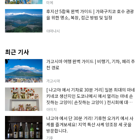
미에
후지산 5합목 완벽 가이드 | 가와구치코 호수 관광
을 위한 명소, 복장, 접근 방법 및 일정
야마나시
최근 기사
가고시마 여행 완벽 가이드 | 비행기, 기차, 페리 추
천 경로
가고시마
[ 나고야 에서 기차로 30분 거리] 일본 최대의 마네
키네코 생산지인 도코나메시 에서 열리는 마네 손
짓하는 고양이( 손짓하는 고양이 ) 전시회에 대한
정보입니다.
아이치
나고야 에서 단 30분 거리! 기후현 오가키 에서 사
케를 즐겨보세요! 지역 특산 사케 양조장 세 곳을
방문합니다.
기후