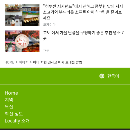
"히루젠 저지랜드"에서 진하고 풍부한 맛의 저지
소고기와 부드러운 소프트 아이스크림을 즐겨보
세요.
오카야마
교토 에서 가을 단풍을 구경하기 좋은 추천 명소 7
곳
교토
HOME
아이치
아이 치현 겐지코 에서 보내는 방법
한국어
language
Home
지역
특집
최신 정보
Locally 소개