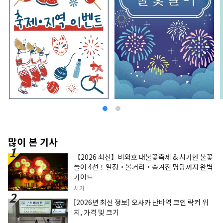
많이 본 기사
【2026 최신】비와호 대불꽃축제 & 시가현 불꽃
놀이 4선！일정・볼거리・숨겨진 명당까지 완벽
가이드
시가
[2026년 최신 정보] 오사카 난바역 코인 락커 위
치, 가격 및 크기