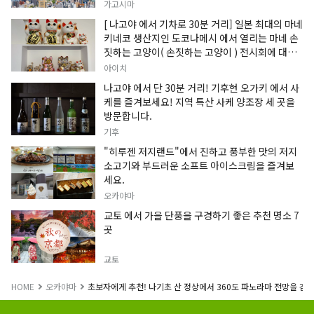
가고시마
[ 나고야 에서 기차로 30분 거리] 일본 최대의 마네
키네코 생산지인 도코나메시 에서 열리는 마네 손
짓하는 고양이( 손짓하는 고양이 ) 전시회에 대한
정보입니다.
아이치
나고야 에서 단 30분 거리! 기후현 오가키 에서 사
케를 즐겨보세요! 지역 특산 사케 양조장 세 곳을
방문합니다.
기후
"히루젠 저지랜드"에서 진하고 풍부한 맛의 저지
소고기와 부드러운 소프트 아이스크림을 즐겨보
세요.
오카야마
교토 에서 가을 단풍을 구경하기 좋은 추천 명소 7
곳
교토
HOME
오카야마
초보자에게 추천! 나기초 산 정상에서 360도 파노라마 전망을 감