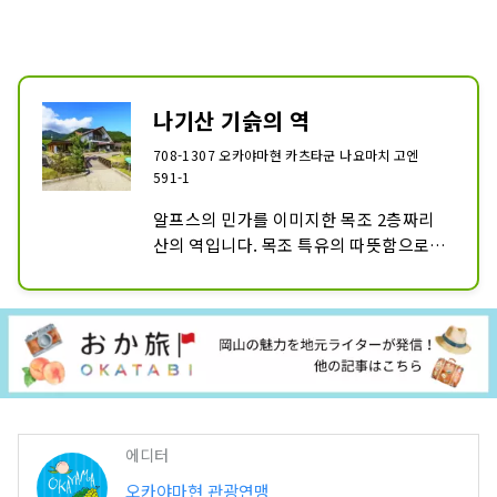
나기산 기슭의 역
708-1307 오카야마현 카츠타군 나요마치 고엔
591-1
알프스의 민가를 이미지한 목조 2층짜리 
산의 역입니다. 목조 특유의 따뜻함으로 가
득한 치유의 공간에는 특산품 숍, 레스토랑
을 비롯한 다양한 체험 연수 시설이 갖추어
져 있습니다.
에디터
오카야마현 관광연맹