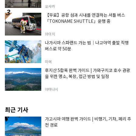
오사카
【무료】공항 섬과 시내를 연결하는 셔틀 버스
「TOKONAME SHUTTLE」운행 중
아이치
나가시마 스파랜드 가는 법｜나고야역 출발 직행
버스로 약 50분
미에
후지산 5합목 완벽 가이드 | 가와구치코 호수 관광
을 위한 명소, 복장, 접근 방법 및 일정
야마나시
최근 기사
가고시마 여행 완벽 가이드 | 비행기, 기차, 페리 추
천 경로