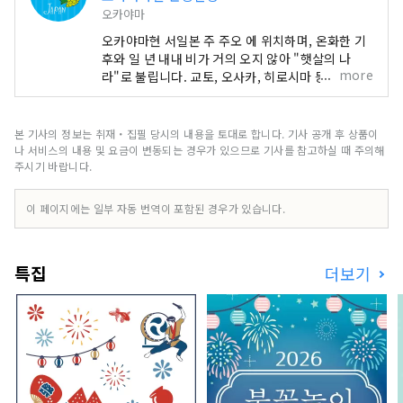
오카야마
오카야마현 서일본 주 주오 에 위치하며, 온화한 기
후와 일 년 내내 비가 거의 오지 않아 "햇살의 나
more
라"로 불립니다. 교토, 오사카, 히로시마 등 유명 관
광지의 중간 지점에 편리하게 위치해 있습니다! 또
한 세토 통해 시코쿠로 가는 관문이기도 합니다. 오
카야마 "과일의 오카야마"라고도 불리며, 세토우치
본 기사의 정보는 취재・집필 당시의 내용을 토대로 합니다. 기사 공개 후 상품이
의 따뜻한 기후에서 햇볕을 듬뿍 받으며 자란 과일
나 서비스의 내용 및 요금이 변동되는 경우가 있으므로 기사를 참고하실 때 주의해
은 단맛, 향, 풍미 면에서 최고 품질을 자랑합니다.
주시기 바랍니다.
백도, 머스캣 포도, 피오네 포도 등 제철 과일을 즐겨
보세요! 오카야마 에는 오카야마 성, 일본 3대 정원
이 페이지에는 일부 자동 번역이 포함된 경우가 있습니다.
중 하나인 오카야마 고라쿠엔, 역사와 문화, 예술을
자랑하는 구라시키 미관지구 등 세계적인 관광지가
있습니다!
특집
더보기