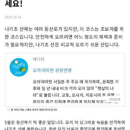
세요!
2025.10.14
나기초 산에는 여러 등산로가 있지만, 이 코스는 초보자를 위
한 코스입니다. 안전하게 오르려면 어느 정도의 체력과 준비
가 필요하지만, 나기초 산은 비교적 오르기 쉬운 산입니다.
에디터
오카야마현 관광연맹
오카야마현 서일본 주 주오 에 위치하며, 온화한 기
후와 일 년 내내 비가 거의 오지 않아 "햇살의 나
라"로 불립니다. 교토, 오사카, 히로시마 등 유명 관
more
광지의 중간 지점에 편리하게 위치해 있습니다! 또
한 세토 통해 시코쿠로 가는 관문이기도 합니다. 오
본 서비스에는 스폰서 광고가 포함되어 있습니다.
카야마 "과일의 오카야마"라고도 불리며, 세토우치
의 따뜻한 기후에서 햇볕을 듬뿍 받으며 자란 과일
5월은 등산하기 딱 좋은 달입니다. 모리 의 싱그러운 녹음을 만끽하며
은 단맛, 향, 풍미 면에서 최고 품질을 자랑합니다.
나기초 산에 올랐습니다. 등반 당일 날씨가 좋았기에 편안하게 등반할