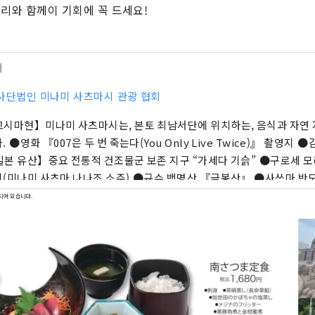
요리와 함께이 기회에 꼭 드세요!
터
사단법인 미나미 사츠마시 관광 협회
시마현】미나미 사츠마시는, 본토 최남서단에 위치하는, 음식과 자연 
. ●영화 『007은 두 번 죽는다(You Only Live Twice)』 촬영지
본 유산】중요 전통적 건조물군 보존 지구 “가세다 기슭” ●구로세 
(미나미 사츠마 나나조 소주) ●규슈 백명산 『금봉산』 ●사쓰마 반
』
되어 있습니다.