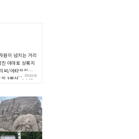
자원이 넘치는 거리
 ●감진 야마토 상륙지
모리씨/아타모리씨
more
도의 3명산 『노마