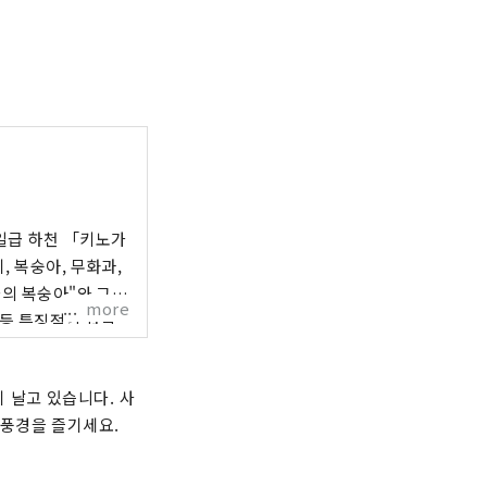
일급 하천 「키노가
, 복숭아, 무화과,
와의 복숭아"와 그
more
 등 특징적인 과일
장이나 세계 제일 유
 과일 관광국은 과일
 날고 있습니다. 사
습니다. 부담없이 문
 풍경을 즐기세요.