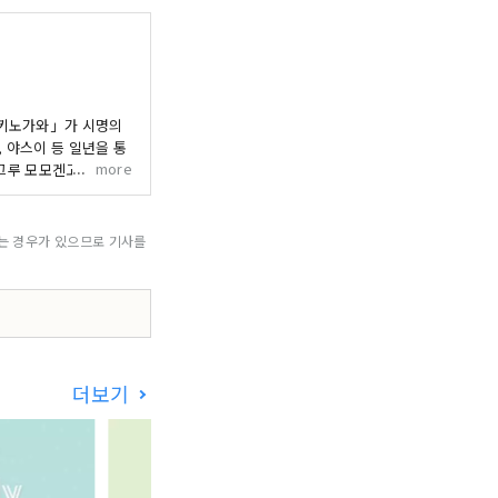
「키노가와」가 시명의
, 야스이 등 일년을 통
more
 그루 모모겐고"나 내용
또, 일본 유수의 패러글
있습니다. 기노 강 과
고 있습니다. 부담없이
되는 경우가 있으므로 기사를
더보기