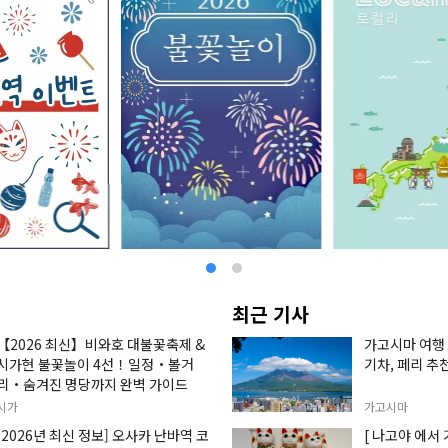
최근 기사
【2026 최신】비와호 대불꽃축제 &
가고시마 여행 
시가현 불꽃놀이 4선！일정・볼거
기차, 페리 추
리・숨겨진 명당까지 완벽 가이드
시가
가고시마
[2026년 최신 정보] 오사카 난바역 코
[ 나고야 에서 