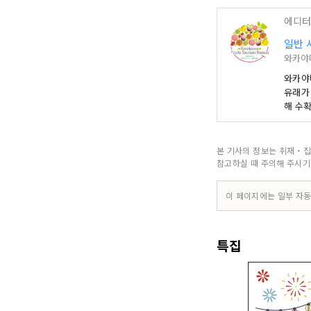
에디터
일반 
와카야
와카야
유래가 
해 수
이 검고
라이더
일 관
본 기사의 정보는 취재・집
문의해
참고하실 때 주의해 주시기
이 페이지에는 일부 자동
특집