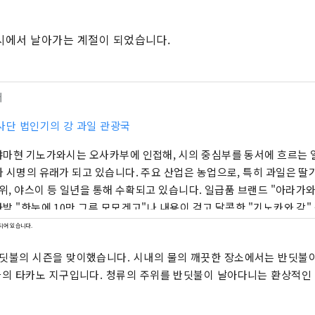
에서 날아가는 계절이 되었습니다.
터
사단 법인기의 강 과일 관광국
마현 기노가와시는 오사카부에 인접해, 시의 중심부를 동서에 흐르는 
 시명의 유래가 되고 있습니다. 주요 산업은 농업으로, 특히 과일은 딸기
키위, 야스이 등 일년을 통해 수확되고 있습니다. 일급품 브랜드 "아라가
밭 "한눈에 10만 그루 모모겐고"나 내용이 검고 달콤한 "기노카와 감"
은 사람들에게 사랑 받고 있습니다. 또, 일본 유수의 패러글라이더 발착
되어 있습니다.
고양이 역장이 있는 다카시역 등, 관광에도 축복받고 있습니다. 기노 강
불의 시즌을 맞이했습니다. 시내의 물의 깨끗한 장소에서는 반딧불이
을 판매하고 있으며, 과일 수확 체험 등 관광 여행 상품도 취급하고 있
의 타카노 지구입니다. 청류의 주위를 반딧불이 날아다니는 환상적인
주세요.