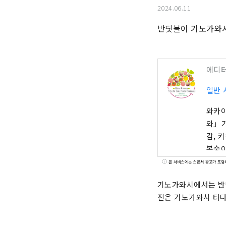
2024.06.11
반딧불이 기노가와시
에디
일반 
와카야
와」가
감, 
복숭아
은 많
본 서비스에는 스폰서 광고가 포함
명한 
기노가와시에서는 반딧
특산품
진은 기노가와시 타다
의해 