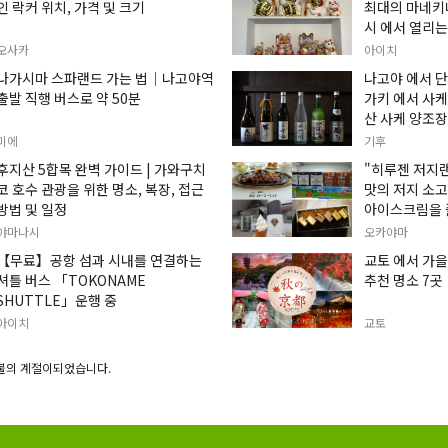
인 락커 위치, 가격 및 크기
최대의 마네키
시 에서 열리는
손짓하는 고양이
오사카
아이치
입니다.
나가시마 스파랜드 가는 법｜나고야역
나고야 에서 단
출발 직행 버스로 약 50분
가키 에서 사케
산 사케 양조장
미에
기후
후지산 5합목 완벽 가이드 | 가와구치
"히루젠 저지
코 호수 관광을 위한 명소, 복장, 접근
맛의 저지 소
방법 및 일정
아이스크림을 
야마나시
오카야마
【무료】공항 섬과 시내를 연결하는
교토 에서 가을
셔틀 버스 「TOKONAME
추천 명소 7곳
SHUTTLE」운행 중
아이치
교토
불의 계절이되었습니다.