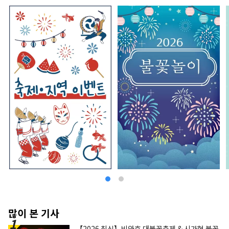
많이 본 기사
【2026 최신】비와호 대불꽃축제 & 시가현 불꽃