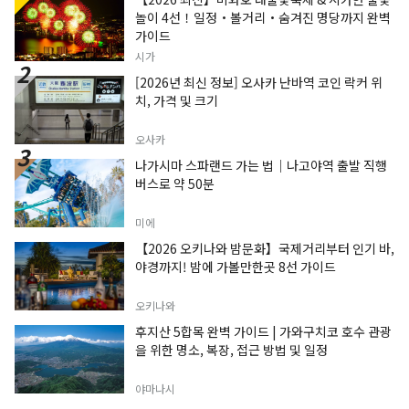
놀이 4선！일정・볼거리・숨겨진 명당까지 완벽
가이드
시가
[2026년 최신 정보] 오사카 난바역 코인 락커 위
치, 가격 및 크기
오사카
나가시마 스파랜드 가는 법｜나고야역 출발 직행
버스로 약 50분
미에
【2026 오키나와 밤문화】국제거리부터 인기 바,
야경까지! 밤에 가볼만한곳 8선 가이드
오키나와
후지산 5합목 완벽 가이드 | 가와구치코 호수 관광
을 위한 명소, 복장, 접근 방법 및 일정
야마나시