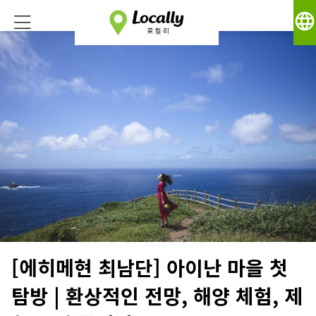
language
[에히메현 최남단] 아이난 마을 첫
탐방 | 환상적인 전망, 해양 체험, 제