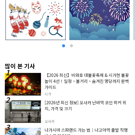
많이 본 기사
【2026 최신】비와호 대불꽃축제 & 시가현 불꽃
놀이 4선！일정・볼거리・숨겨진 명당까지 완벽
가이드
시가
[2026년 최신 정보] 오사카 난바역 코인 락커 위
치, 가격 및 크기
오사카
나가시마 스파랜드 가는 법｜나고야역 출발 직행