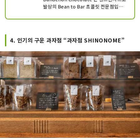
발상의 Bean to Bar 초콜릿 전문점입니
다. 팩토리&카페 쿠라마에는, 1층은 초콜
릿 팩토리와 스탠드, 2층은 카페와 워크숍 
스페이스를 병설한 팩토리입니다. 제조 공
정을 가까이서 보면서 초콜릿 음료와 디저
4. 인기의 구운 과자점 “과자점 SHINONOME”
트를 즐길 수 있습니다.