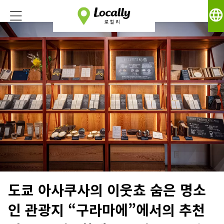
language
도쿄 아사쿠사의 이웃쵸 숨은 명소
인 관광지 “구라마에”에서의 추천