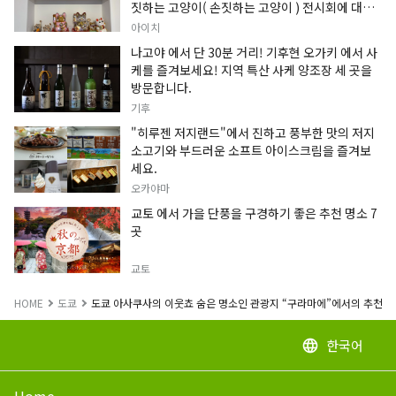
짓하는 고양이( 손짓하는 고양이 ) 전시회에 대한
정보입니다.
아이치
나고야 에서 단 30분 거리! 기후현 오가키 에서 사
케를 즐겨보세요! 지역 특산 사케 양조장 세 곳을
방문합니다.
기후
"히루젠 저지랜드"에서 진하고 풍부한 맛의 저지
소고기와 부드러운 소프트 아이스크림을 즐겨보
세요.
오카야마
교토 에서 가을 단풍을 구경하기 좋은 추천 명소 7
곳
교토
HOME
도쿄
도쿄 아사쿠사의 이웃쵸 숨은 명소인 관광지 “구라마에”에서의 추천 명
한국어
language