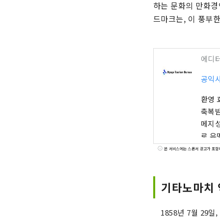
하는 문화의 만화경
드마크는, 이 풍부
에디
공익
환영 
축복받은 풍
메지성
로 유
「효고 야마
본 서비스에는 스폰서 광고가 포함
하는 기
우즈시
기타노마치 
등, 마음에 
브나 꽃들
의 오
1858년 7월 29