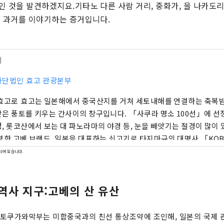
인 것을 발견하겠지요.기타노 다른 사람 거리, 중화가, 을 나카도리
한 과거를 이야기하는 증거입니다.
터
사단법인 효고 관광본부
효고로 효고는 일본해에서 중국산지를 거쳐 세토내해를 연결하는 축복받
토를 키우는 간사이의 창구입니다. 「사쿠라 명소 100선」에 선정된 세계 유산의 히
, 롯코산에서 보는 대 파노라마의 야경 등, 눈을 빼앗기는 절경이 많이 있습니다
명한 고베 브랜드, 일본을 대표하는 쇠고기로 타지마규의 대명사 「KOBE
다 금」은 혀가 놀라운 일품입니다. 명탕, 아리마 온천이나 많은 문학 작품에도 등장
되어 있습니다.
노사키 온천. 대자연에 싸여 마음도 몸도 릴렉스 할 수 있습니다. 아와지시마·나루토의
오의 뇌명과 같이 울리는 소리, 여름에 각지에서 개최되는 불꽃놀이에
역사 지구:고베의 산 유산
남는 소리를 만날 수 있습니다. 현내의 허브원이나 식물원에서는 사계절을 통해서, 허
의 상냥하고 기분 좋은 향기에 치유됩니다. 자, 「시각・미각・촉각・청각・후각」
감을 자극하는 새로운 여행을, 효고현에서 즐겨 주세요.
일, 토쿠가와막부는 미합중국과의 친선 통상조약에 조인해, 일본의 국제