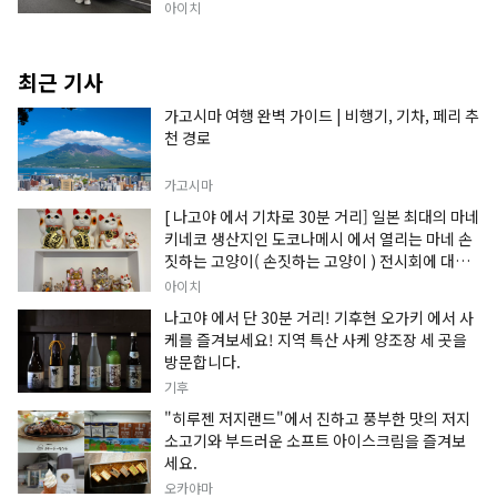
아이치
최근 기사
가고시마 여행 완벽 가이드 | 비행기, 기차, 페리 추
천 경로
가고시마
[ 나고야 에서 기차로 30분 거리] 일본 최대의 마네
키네코 생산지인 도코나메시 에서 열리는 마네 손
짓하는 고양이( 손짓하는 고양이 ) 전시회에 대한
정보입니다.
아이치
나고야 에서 단 30분 거리! 기후현 오가키 에서 사
케를 즐겨보세요! 지역 특산 사케 양조장 세 곳을
방문합니다.
기후
"히루젠 저지랜드"에서 진하고 풍부한 맛의 저지
소고기와 부드러운 소프트 아이스크림을 즐겨보
세요.
오카야마