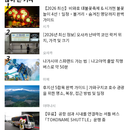
【2026 최신】비와호 대불꽃축제 & 시가현 불꽃
놀이 4선！일정・볼거리・숨겨진 명당까지 완벽
가이드
시가
[2026년 최신 정보] 오사카 난바역 코인 락커 위
치, 가격 및 크기
오사카
나가시마 스파랜드 가는 법｜나고야역 출발 직행
버스로 약 50분
미에
후지산 5합목 완벽 가이드 | 가와구치코 호수 관광
을 위한 명소, 복장, 접근 방법 및 일정
야마나시
【무료】공항 섬과 시내를 연결하는 셔틀 버스
「TOKONAME SHUTTLE」운행 중