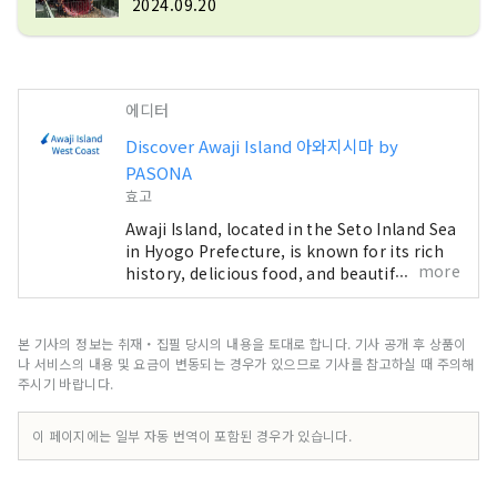
2024.09.20
랙션이나 액티비티가 가득. 여기 밖에없는 
"2 차원 활동"을 전달합니다.

「NARUTO & BORUTO 닌리
(SHINOBI-ZATO)」는, 대인기 닌자 애
에디터
니메이션 「NARUTO-나루토-」와, 
Discover Awaji Island 아와지시마 by
「BORUTO-볼트- NARUTO NEXT 
PASONA
GENERATIONS」의 세계관을 테마로 한 
효고
어트랙션 에리어입니다.

Awaji Island, located in the Seto Inland Sea
in Hyogo Prefecture, is known for its rich
「드래곤 퀘스트」의 세계를 리얼과 디지
more
history, delicious food, and beautiful
털을 융합시켜 표현한, 필드 RPG 어트랙
nature. Just one hour from Osaka, it offers
션입니다.

a perfect escape from the busy cities of
the Kansai Region. We are here to
본 기사의 정보는 취재・집필 당시의 내용을 토대로 합니다. 기사 공개 후 상품이
introduce you to the beautiful spots on
「고질라 요격 작전」은, 아와지섬에 상륙
나 서비스의 내용 및 요금이 변동되는 경우가 있으므로 기사를 참고하실 때 주의해
Awaji Island, including hotels, restaurants,
주시기 바랍니다.
한 세계 최대의 실물대 고질라를 테마로 
events, theme parks, and much more. This
해, 고질라의 강대함과 박력을 마음껏 체감
account is operated mainly as a PR effort
이 페이지에는 일부 자동 번역이 포함된 경우가 있습니다.
할 수 있는 세계 유일의 엔터테인먼트 어트
by Pasona Group.
랙션입니다. 「극장」「Zipline」「슈
팅」「고질라 뮤지엄」을 즐길 수 있습니