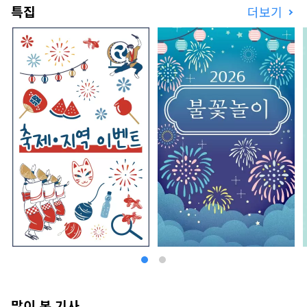
특집
더보기
다.

「크레용 신짱 어드벤처 파크」에서는 애
슬레틱 「어퍼레! 전국 대모험」이나 
Zipline 「챌린지!
많이 본 기사