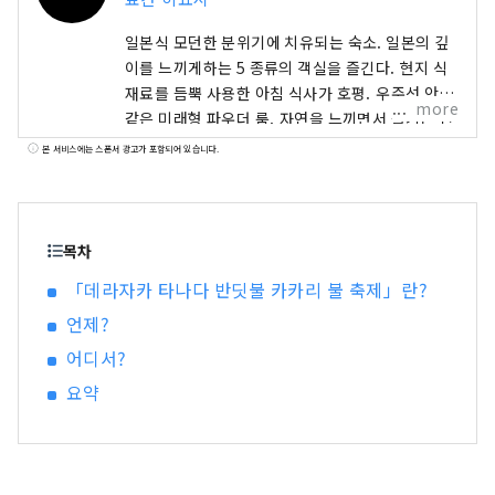
일본식 모던한 분위기에 치유되는 숙소. 일본의 깊
이를 느끼게하는 5 종류의 객실을 즐긴다. 현지 식
재료를 듬뿍 사용한 아침 식사가 호평. 우주선 안과
more
같은 미래형 파우더 룸. 자연을 느끼면서 즐기는 전
세 목욕탕. 장작 스토브에 의한 몸도 마음도 따뜻해
본 서비스에는 스폰서 광고가 포함되어 있습니다.
지는 공간. 조용하면서도 화려하고 존재감있는 "야
초"가 물들인다. 세이부 치치부역 도보 8분. 묵고
아침 식사가있는 숙소. 오모테나시 셀렉션 2022 수
상
목차
「데라자카 타나다 반딧불 카카리 불 축제」란?
언제?
어디서?
요약