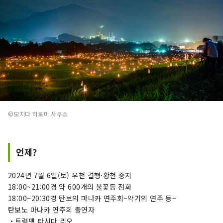
©모치다 히로미 사무소
언제?
2024년 7월 6일(토) 우천 결행·황천 중지
18:00~21:00경 약 600개의 불꽃등 점화
18:00~20:30경 탄보의 마나카 연주회~악기의 연주 등~
탄보노 마나카 연주회 출연자
・트럼펫 타시마 리오