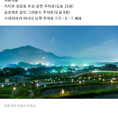
자동차로…
치치부 유모토 무코 온천 주차장(도보 15분)
요코세초 읍민 그라운드 주차장(도보 8분)
※데라자카 타나다 남쪽 주차장 7/5・6・7 폐쇄
©모치다 히로미 사무소