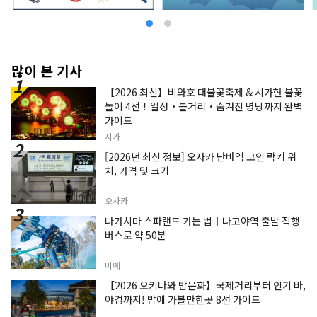
많이 본 기사
【2026 최신】비와호 대불꽃축제 & 시가현 불꽃
놀이 4선！일정・볼거리・숨겨진 명당까지 완벽
가이드
시가
[2026년 최신 정보] 오사카 난바역 코인 락커 위
치, 가격 및 크기
오사카
나가시마 스파랜드 가는 법｜나고야역 출발 직행
버스로 약 50분
미에
【2026 오키나와 밤문화】국제거리부터 인기 바,
야경까지! 밤에 가볼만한곳 8선 가이드