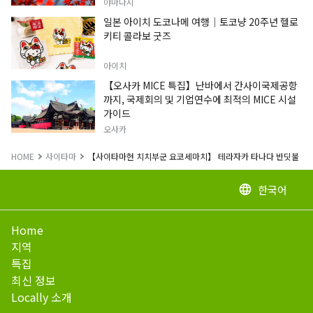
야마나시
일본 아이치 도코나메 여행｜토코냥 20주년 헬로
키티 콜라보 굿즈
아이치
【오사카 MICE 특집】난바에서 간사이국제공항
까지, 국제회의 및 기업연수에 최적의 MICE 시설
가이드
오사카
HOME
사이타마
【사이타마현 치치부군 요코세마치】 테라자카 타나다 반딧불 카카리 불
한국어
language
Home
지역
특집
최신 정보
Locally 소개