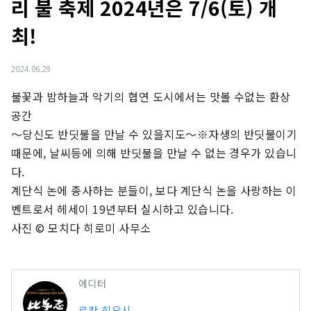
리 불 축제 2024년은 7/6(토) 개
최!
2024.06.29
불꽃과 밤하늘과 악기의 협연 도시에서는 맛볼 수없는 환상 
공간

～당신도 반딧불을 만날 수 있을지도～※자생의 반딧불이기 
때문에, 날씨등에 의해 반딧불을 만날 수 없는 경우가 있습니
다.

계단식 논에 종사하는 분들이, 보다 계단식 논을 사랑하는 이
벤트로서 헤세이 19년부터 실시하고 있습니다.

사진 © 모치다 히로미 사무소
에디터
료칸 히요시