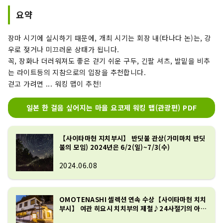
요약
장마 시기에 실시하기 때문에, 개최 시기는 회장 내(타나다 논)는, 강
우로 젖거나 미끄러운 상태가 됩니다.
꼭, 장화나 더러워져도 좋은 걷기 쉬운 구두, 긴팔 셔츠, 발밑을 비추
는 라이트등의 지참으로의 입장을 추천합니다.
걷고 가려면 ... 워킹 맵이 추천!
일본 한 걸음 싶어지는 마을 요코제 워킹 맵(관광편) PDF
【사이타마현 지치부시】 반딧불 관상(가미마치 반딧
불의 모임) 2024년은 6/2(일)~7/3(수)
2024.06.08
OMOTENASHI 셀렉션 연속 수상【사이타마현 치치
부시】 여관 히요시 치치부의 제철♪24사절기의 아사
고반