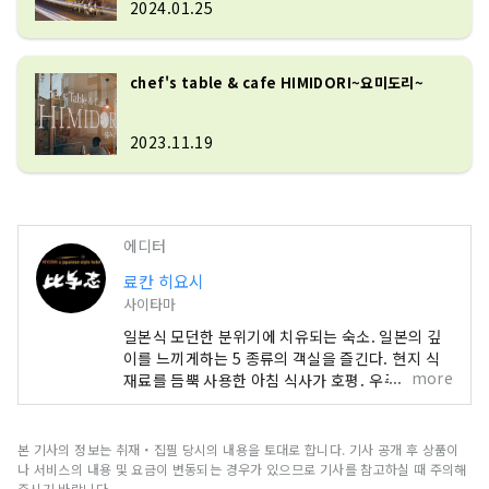
2024.01.25
chef's table & cafe HIMIDORI~요미도리~
2023.11.19
에디터
료칸 히요시
사이타마
일본식 모던한 분위기에 치유되는 숙소. 일본의 깊
이를 느끼게하는 5 종류의 객실을 즐긴다. 현지 식
more
재료를 듬뿍 사용한 아침 식사가 호평. 우주선 안과
같은 미래형 파우더 룸. 자연을 느끼면서 즐기는 전
세 목욕탕. 장작 스토브에 의한 몸도 마음도 따뜻해
지는 공간. 조용하면서도 화려하고 존재감있는 "야
본 기사의 정보는 취재・집필 당시의 내용을 토대로 합니다. 기사 공개 후 상품이
초"가 물들인다. 세이부 치치부역 도보 8분. 묵고 아
나 서비스의 내용 및 요금이 변동되는 경우가 있으므로 기사를 참고하실 때 주의해
침 식사가있는 숙소. 오모테나시 셀렉션 2022 수상
주시기 바랍니다.