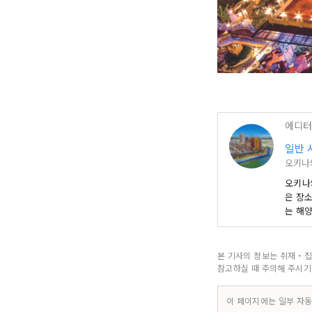
에디터
일반 
오키나
오키나
은 장
는 해
머무는
휴식할
요리와
본 기사의 정보는 취재・집
참고하실 때 주의해 주시기
이 페이지에는 일부 자동