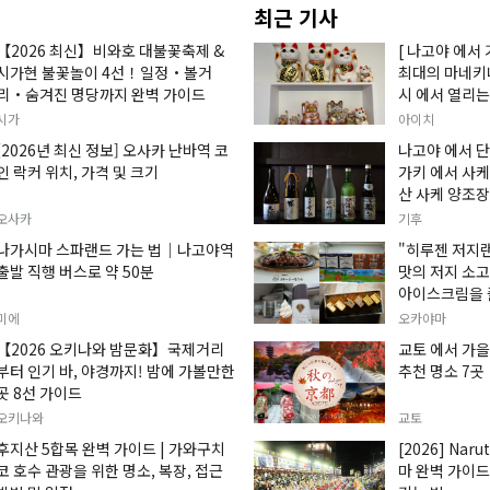
최근 기사
【2026 최신】비와호 대불꽃축제 &
[ 나고야 에서 
시가현 불꽃놀이 4선！일정・볼거
최대의 마네키
리・숨겨진 명당까지 완벽 가이드
시 에서 열리는
손짓하는 고양이
시가
아이치
입니다.
[2026년 최신 정보] 오사카 난바역 코
나고야 에서 단
인 락커 위치, 가격 및 크기
가키 에서 사케
산 사케 양조장
오사카
기후
나가시마 스파랜드 가는 법｜나고야역
"히루젠 저지
출발 직행 버스로 약 50분
맛의 저지 소
아이스크림을 
미에
오카야마
【2026 오키나와 밤문화】국제거리
교토 에서 가을
부터 인기 바, 야경까지! 밤에 가볼만한
추천 명소 7곳
곳 8선 가이드
오키나와
교토
후지산 5합목 완벽 가이드 | 가와구치
[2026] Naru
코 호수 관광을 위한 명소, 복장, 접근
마 완벽 가이드: