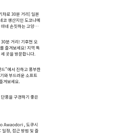
기차로 30분 거리] 일본
네코 생산지인 도코나메
 마네 손짓하는 고양이(
 ) 전시회에 대한 정보
 30분 거리! 기후현 오
를 즐겨보세요! 지역 특
 세 곳을 방문합니다.
랜드"에서 진하고 풍부한
고기와 부드러운 소프트
즐겨보세요.
 단풍을 구경하기 좋은
to Awaodori , 도쿠시
 일정, 접근 방법 및 즐