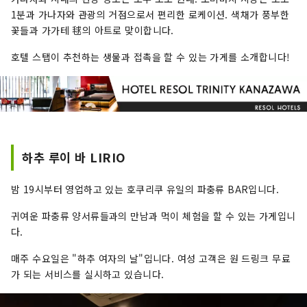
제, 소품에 이르기까지, 디테일 1개 1개까지 고집한
1분과 가나자와 관광의 거점으로서 편리한 로케이션. 색채가 풍부한
공간은 마치 '어른의 웅덩이장'처럼 진짜를 추구하
꽃들과 가가테 毬의 아트로 맞이합니다.
는 여행자들을 깊은 곳으로 초대합니다. 호텔 리솔
나고야는 옛 문화의 향기와 지성을 느끼는 세련된
호텔 스탭이 추천하는 생물과 접촉을 할 수 있는 가게를 소개합니다!
공간에서 휴식을 취하는 성인을위한 호텔입니다.
"호텔 리솔 기후" ～청류가 자란 문화와 역사를 오
감으로 맛보는～ 아름다운 녹색으로 넘치는 산들.
마음까지 씻는 것 같은 청류. 山紫水明의 자연에 축
복받아 물과 함께 사는 거리로서 옛날부터 역사를
새겨 온 기후. 호텔에서 20분이나 올라가면, 모모가
하추 루이 바 LIRIO
가미네에서 발하는 계류를 모아 흐르는 시내 유일
의 자연의 폭포가 선보입니다. 봄 여름 가을 겨울,
밤 19시부터 영업하고 있는 호쿠리쿠 유일의 파충류 BAR입니다.
사계절의 경관은 방문할 때마다 새로운 감동을 줍
니다. 물에 담긴 사람들의 생각, 성장해 온 산업과
귀여운 파충류 양서류들과의 만남과 먹이 체험을 할 수 있는 가게입니
문화. 호텔 리솔 기후는 그런 사람과 물과의 관계를
다.
소중히 여기고 있습니다. 거리와 함께 사람과 함께
떠나가는 호텔 리솔에서의 이야기를, 마음껏 즐겨
매주 수요일은 "하추 여자의 날"입니다. 여성 고객은 원 드링크 무료
주세요.
가 되는 서비스를 실시하고 있습니다.