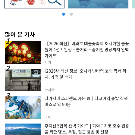
는 거리로서 옛날부터 역사를 새겨 온 기후. 호텔에
서 20분이나 올라가면, 모모가가미네에서 발하는
계류를 모아 흐르는 시내 유일의 자연의 폭포가 선
보입니다. 봄 여름 가을 겨울, 사계절의 경관은 방문
할 때마다 새로운 감동을 줍니다. 물에 담긴 사람들
의 생각, 성장해 온 산업과 문화. 호텔 리솔 기후는
많이 본 기사
그런 사람과 물과의 관계를 소중히 여기고 있습니
【2026 최신】비와호 대불꽃축제 & 시가현 불꽃
다. 거리와 함께 사람과 함께 떠나가는 호텔 리솔에
놀이 4선！일정・볼거리・숨겨진 명당까지 완벽
서의 이야기를, 마음껏 즐겨주세요.
가이드
시가
[2026년 최신 정보] 오사카 난바역 코인 락커 위
치, 가격 및 크기
오사카
나가시마 스파랜드 가는 법｜나고야역 출발 직행
버스로 약 50분
미에
후지산 5합목 완벽 가이드 | 가와구치코 호수 관광
을 위한 명소, 복장, 접근 방법 및 일정