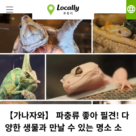
language
【가나자와】 파충류 좋아 필견! 다
양한 생물과 만날 수 있는 명소 소