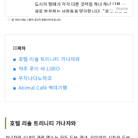
도시의 형태가 각각 다른 것처럼 하나 하나 다른 얼
more
굴로 방문하는 사람들을 맞이합니다. "호텔 리솔 트
리니티 가나자와" ～이 거리에서밖에 얻을 수 없는
본 서비스에는 스폰서 광고가 포함되어 있습니다.
시간을～ 카가 백만석이라고도 불리는 호쿠리쿠 최
대의 도시 가나자와. 1546년, 일향종도에 의해 건
립된 가나자와 미당으로부터 그 역사가 시작되어,
전국 시대의 대다이름전가에 의한 통치에 공예나
목차
예능 등의 전통문화가 발전. 호텔 리솔 트리니티 가
호텔 리솔 트리니티 가나자와
나자와는, 이러한 가나자와만이 가지는 독자적인
하추 루이 바 LIRIO
매력을 발신해, 문화 계승과 도시 발전의 거점이 되
도록 탄생했습니다. 호텔 리솔 트리니티 가나자와
우치나다노하코
가 제공하는 것은 여기 밖에없는 전통과 문화에 "연
Animal Café 백야기행
결" 카가 백만석의 빛으로 가득한 농밀한 시간을 호
텔 리솔트리니티 가나자와에서 체험해 보세요. "호
텔 리솔 나고야" ～슈트에 운동화인 호텔～ "슈트
에 스니커즈"를 키워드로 한이 도시형 아메리칸 스
타일의 호텔은, 그의 나라 특유의 음악 문화인
호텔 리솔 트리니티 가나자와
JAZZ의 맛을 전관에 흩어져 긴장감과 릴렉스감의
절묘한 밸런스를 연출. 소재를 비롯해, 가구나 오브
가나자와 시내의 관광 명소는 모두 도보 권내. 오미마치 시장은 도보