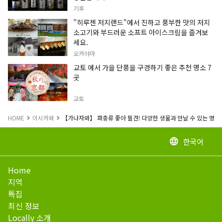
기후
"히루젠 저지랜드"에서 진하고 풍부한 맛의 저지
소고기와 부드러운 소프트 아이스크림을 즐겨보
세요.
오카야마
교토 에서 가을 단풍을 구경하기 좋은 추천 명소 7
곳
교토
HOME
이시카와
【가나자와】 파충류 좋아 필견! 다양한 생물과 만날 수 있는 명소 
한국어
language
Home
지역
특집
최신 정보
Locally 소개