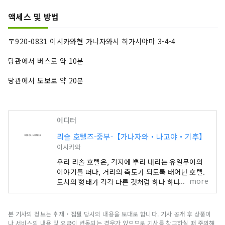
액세스 및 방법
〒920-0831 이시카와현 가나자와시 히가시야마 3-4-4
당관에서 버스로 약 10분
당관에서 도보로 약 20분
에디터
리솔 호텔즈-중부-【가나자와・나고야・기후】
이시카와
우리 리솔 호텔은, 각지에 뿌리 내리는 유일무이의
이야기를 떠나, 거리의 축도가 되도록 태어난 호텔.
more
도시의 형태가 각각 다른 것처럼 하나 하나 다른 얼
굴로 방문하는 사람들을 맞이합니다. "호텔 리솔 트
리니티 가나자와" ～이 거리에서밖에 얻을 수 없는
시간을～ 카가 백만석이라고도 불리는 호쿠리쿠 최
본 기사의 정보는 취재・집필 당시의 내용을 토대로 합니다. 기사 공개 후 상품이
대의 도시 가나자와. 1546년, 일향종도에 의해 건립
나 서비스의 내용 및 요금이 변동되는 경우가 있으므로 기사를 참고하실 때 주의해