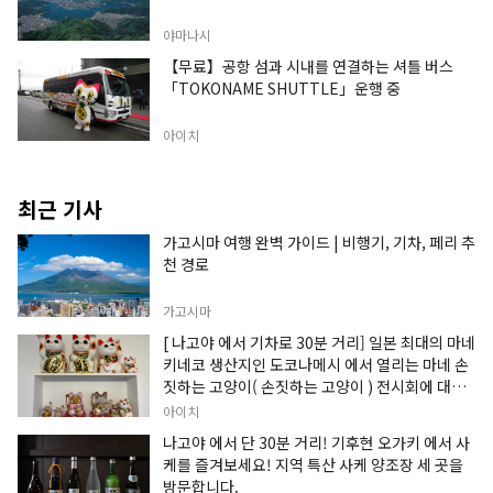
야마나시
【무료】공항 섬과 시내를 연결하는 셔틀 버스
「TOKONAME SHUTTLE」운행 중
아이치
최근 기사
가고시마 여행 완벽 가이드 | 비행기, 기차, 페리 추
천 경로
가고시마
[ 나고야 에서 기차로 30분 거리] 일본 최대의 마네
키네코 생산지인 도코나메시 에서 열리는 마네 손
짓하는 고양이( 손짓하는 고양이 ) 전시회에 대한
정보입니다.
아이치
나고야 에서 단 30분 거리! 기후현 오가키 에서 사
케를 즐겨보세요! 지역 특산 사케 양조장 세 곳을
방문합니다.