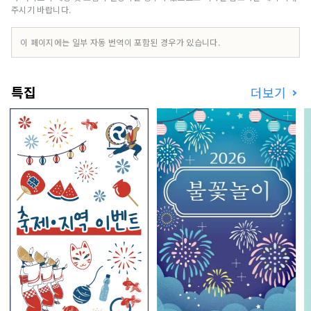
된 가나자와 미당으로부터 그 역사가 시작되어, 전
주시기 바랍니다.
국 시대의 대다이름전가에 의한 통치에 공예나 예능
등의 전통문화가 발전. 호텔 리솔 트리니티 가나자
이 페이지에는 일부 자동 번역이 포함된 경우가 있습니다.
와는, 이러한 가나자와만이 가지는 독자적인 매력을
발신해, 문화 계승과 도시 발전의 거점이 되도록 탄
생했습니다. 호텔 리솔 트리니티 가나자와가 제공하
특집
더보기
는 것은 여기 밖에없는 전통과 문화에 "연결" 카가
백만석의 빛으로 가득한 농밀한 시간을 호텔 리솔트
리니티 가나자와에서 체험해 보세요. "호텔 리솔 나
고야" ～슈트에 운동화인 호텔～ "슈트에 스니커
즈"를 키워드로 한이 도시형 아메리칸 스타일의 호
텔은, 그의 나라 특유의 음악 문화인 JAZZ의 맛을
전관에 흩어져 긴장감과 릴렉스감의 절묘한 밸런스
를 연출. 소재를 비롯해, 가구나 오브제, 소품에 이
르기까지, 디테일 1개 1개까지 고집한 공간은 마치
'어른의 웅덩이장'처럼 진짜를 추구하는 여행자들을
깊은 곳으로 초대합니다. 호텔 리솔 나고야는 옛 문
화의 향기와 지성을 느끼는 세련된 공간에서 휴식을
취하는 성인을위한 호텔입니다. "호텔 리솔 기후"
～청류가 자란 문화와 역사를 오감으로 맛보는～ 아
름다운 녹색으로 넘치는 산들. 마음까지 씻는 것 같
은 청류. 山紫水明의 자연에 축복받아 물과 함께 사