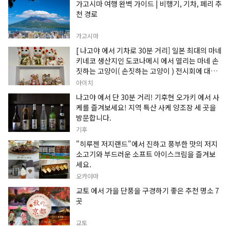
가고시마 여행 완벽 가이드 | 비행기, 기차, 페리 추
천 경로
가고시마
[ 나고야 에서 기차로 30분 거리] 일본 최대의 마네
키네코 생산지인 도코나메시 에서 열리는 마네 손
짓하는 고양이( 손짓하는 고양이 ) 전시회에 대한
정보입니다.
아이치
나고야 에서 단 30분 거리! 기후현 오가키 에서 사
케를 즐겨보세요! 지역 특산 사케 양조장 세 곳을
방문합니다.
기후
"히루젠 저지랜드"에서 진하고 풍부한 맛의 저지
소고기와 부드러운 소프트 아이스크림을 즐겨보
세요.
오카야마
교토 에서 가을 단풍을 구경하기 좋은 추천 명소 7
곳
교토