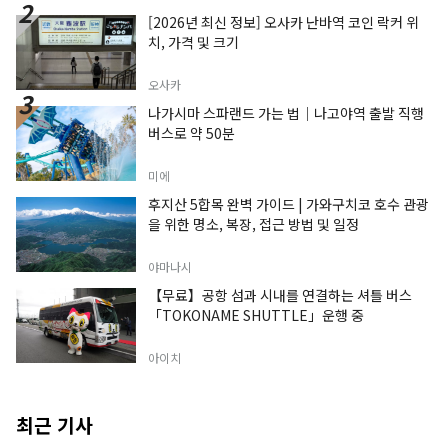
[2026년 최신 정보] 오사카 난바역 코인 락커 위
치, 가격 및 크기
오사카
나가시마 스파랜드 가는 법｜나고야역 출발 직행
버스로 약 50분
미에
후지산 5합목 완벽 가이드 | 가와구치코 호수 관광
을 위한 명소, 복장, 접근 방법 및 일정
야마나시
【무료】공항 섬과 시내를 연결하는 셔틀 버스
「TOKONAME SHUTTLE」운행 중
아이치
최근 기사