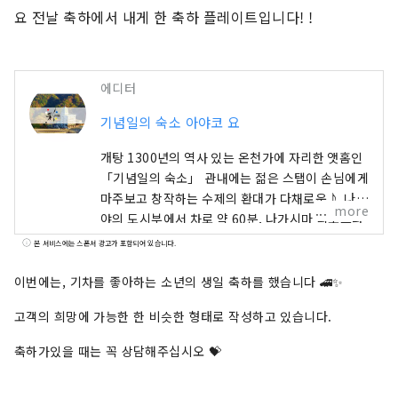
요 전날 축하에서 내게 한 축하 플레이트입니다! !
에디터
기념일의 숙소 아야코 요
개탕 1300년의 역사 있는 온천가에 자리한 앳홈인
「기념일의 숙소」 관내에는 젊은 스탭이 손님에게
마주보고 창작하는 수제의 환대가 다채로운♪ 나고
more
야의 도시부에서 차로 약 60분, 나가시마 리조트나
나바나노사토, 스즈카 서킷에서도 약 30분으로 좋
본 서비스에는 스폰서 광고가 포함되어 있습니다.
은 입지. 지산 지소로 지역의 식재료를 살린 색채 생
생한 요리에도 매력이 가득! 어린이 환영으로 즐거
이번에는, 기차를 좋아하는 소년의 생일 축하를 했습니다 🚄✨
운 일이 가득한 온천 숙소는 작은 어린이 동반 리피
고객의 희망에 가능한 한 비슷한 형태로 작성하고 있습니다.
터에게도 많이 이용하고 있습니다.
축하가있을 때는 꼭 상담해주십시오 💝