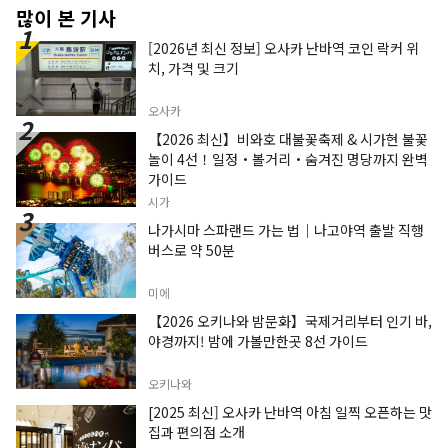
많이 본 기사
[2026년 최신 정보] 오사카 난바역 코인 락커 위
치, 가격 및 크기
오사카
【2026 최신】비와호 대불꽃축제 & 시가현 불꽃
놀이 4선！일정・볼거리・숨겨진 명당까지 완벽
가이드
시가
나가시마 스파랜드 가는 법｜나고야역 출발 직행
버스로 약 50분
미에
【2026 오키나와 밤문화】국제거리부터 인기 바,
야경까지! 밤에 가볼만한곳 8선 가이드
오키나와
[2025 최신] 오사카 난바역 아침 일찍 오픈하는 맛
집과 편의점 소개