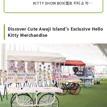
심하고 즐길 수 있습니다♪

KITTY SHOW BOX(헬로 키티 쇼 박
스)」에서는, 미디어 아트에 의한 갤러리
프로젝션 맵핑 등 최신 미디어 아트를 구사
나 노래와 댄스와 연주에 의한 쇼로 헬로 
한 8개의 에어리어로 구성된 「을희룡궁
키티의 꿈의 세계를 체험할 수 있습니다!

성」! 안내에 따라 진행하면, 골은 「헬로 
2022년 7월 2일(토)에는, 「캐릭터의 형
Discover Cute Awaji Island's Exclusive Hello
키티의 방」에 초대. 을희의 헬로 키티가 
태를 한 최대의 지붕」으로 기네스 세계 기
Kitty Merchandise
놀러 올지도… 방에는 헬로 키티가 좋아하
록™에 인정되었습니다.

는 상품이 많이 ♡ HELLO KITTY SMILE
에서 귀여운 기념 사진을 많이 찍자!

헬로 키티 쇼 박스의 즐기는 방법은 
「쇼」 「음식」 「숍」 「놀이」의 4 
Garden Terrace는 HELLO KITTY 
개!

SMILE 본관 1층에 위치한 중국 요리 레스
토랑입니다. 바다가 보이는 정원에서 정통 
헬로 키티 쇼 박스는 "시설 전체가 "놀라움
중국 요리를 드실 수 있습니다. 메인 접시
에 넘치는""을 컨셉으로 한 고객에게 놀라
나 세트 메뉴 내용은 스스로 커스터마이즈 
움과 감동을주는 극장 레스토랑입니다.

해, 자신 취향에. 그 밖에도 평일 한정으로 
런치타임1 공연과 카페타임2 공연 하루 3
음료 뷔페 세트도 등장! 마음도 배도 채워
회 헬로키티의 노래와 댄스쇼를 즐길 수 있
지는 사치 점심을 부디! 키티와의 인사말 
습니다!

점심도 개최되고 있습니다 ♡
