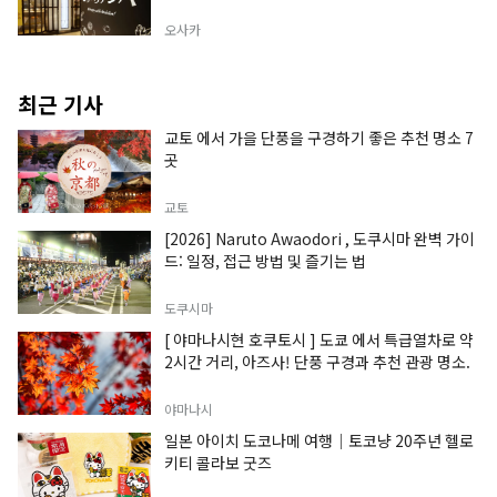
오사카
최근 기사
교토 에서 가을 단풍을 구경하기 좋은 추천 명소 7
곳
교토
[2026] Naruto Awaodori , 도쿠시마 완벽 가이
드: 일정, 접근 방법 및 즐기는 법
도쿠시마
[ 야마나시현 호쿠토시 ] 도쿄 에서 특급열차로 약
2시간 거리, 아즈사! 단풍 구경과 추천 관광 명소.
야마나시
일본 아이치 도코나메 여행｜토코냥 20주년 헬로
키티 콜라보 굿즈