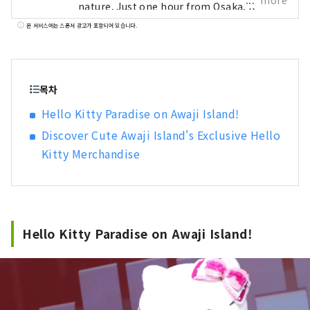
more
nature. Just one hour from Osaka, it
offers a perfect escape from the busy
본 서비스에는 스폰서 광고가 포함되어 있습니다.
cities of the Kansai Region. We are here
to introduce you to the beautiful spots on
Awaji Island, including hotels,
restaurants, events, theme parks, and
목차
much more. This account is operated
Hello Kitty Paradise on Awaji Island!
mainly as a PR effort by Pasona Group.
Discover Cute Awaji Island's Exclusive Hello
Kitty Merchandise
Hello Kitty Paradise on Awaji Island!