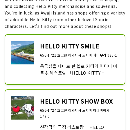
and collecting Hello Kitty merchandise and souvenirs.
You're in luck, as Awaji Island has shops offering a variety
of adorable Hello Kitty from other beloved Sanrio
characters. Let's find out more about these shops!
HELLO KITTY SMILE
656-1721 효고현 아와지시 노지마 가미우라 985-1
용궁성을 테마로 한 헬로 키티의 미디어 아
트 & 레스토랑 「HELLO KITTY 
SMILE」. 산호와 물고기가 가득한 바다 
속, 네온의 헬로 키티가 마중! 본격 중화요
리 레스토랑이나 다국적 냄비 요리를 즐길 
수 있는 레스토랑, 헬로 키티와의 인사말, 
HELLO KITTY SHOW BOX
한정 아이템을 취급하는 숍 등, 아이도 어
656-1724 효고현 아와지시 노지마 히라바야시
른도 즐길 수 있는 귀여운 콘텐츠가 
177-5
HELLO KITTY SMILE에서는 다채로운! 
전천후형의 시설이므로, 비오는 날에도 안
신감각의 극장 레스토랑 「HELLO 