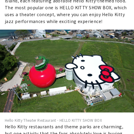
Island, each featuring adorable Hello Kitty-themed food.
The most popular one is HELLO KITTY SHOW BOX, which
uses a theater concept, where you can enjoy Hello Kitty
jazz performances while exciting experience!
Hello Kitty Theater Restaurant - HELLO KITTY SHOW BOX
Hello Kitty restaurants and theme parks are charming,
but one activity that the fans absolutely love is buying