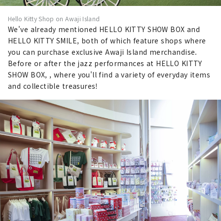
게다가 귀여운 스위트 뷔페도 즐길 수 있습
HELLO KITTY SMILE의 「스마일 숍」
니다 ♪ 쇼를 보고 끝난 후에는, 헬로 키티
Hello Kitty Shop on Awaji Island
은 간사이 최대급의 산리오 캐릭터 상품 취
와의 인사말 타임도 있어, 기념 사진의 촬
We've already mentioned HELLO KITTY SHOW BOX and
급점입니다. 헬로 키티를 비롯해 산리오의 
영을 실시할 수 있습니다!

HELLO KITTY SMILE, both of which feature shops where
캐릭터 상품이 즐비합니다. HELLO 
숍에는, 헬로 키티 쇼 박스 한정으로 아와
you can purchase exclusive Awaji Island merchandise.
KITTY SMILE에서만 살 수 있는 오리지
지시마에서 밖에 살 수 없는 상품이 많이 
Before or after the jazz performances at HELLO KITTY
널 상품도 필견! 선물로 추천하고 싶은 봉
있으므로 선물에도 추천입니다☆
SHOW BOX, , where you'll find a variety of everyday items
제인형도 다양한 버전이 있어, 보고 있는 
and collectible treasures!
것만으로도 즐길 수 있습니다!