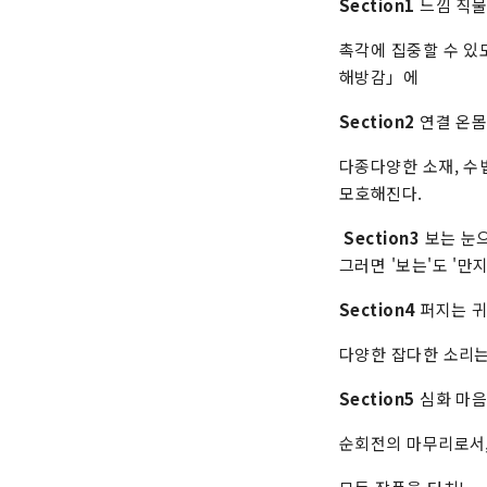
Section1
느낌 직물
촉각에 집중할 수 있
해방감」에
Section2
연결 온몸
다종다양한 소재, 수
모호해진다.
Section3
보는 눈으
그러면 '보는'도 '만
Section4
퍼지는 귀
다양한 잡다한 소리는
Section5
심화 마음
순회전의 마무리로서,