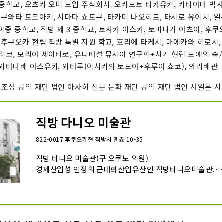
 중학교, 오츠카 오미 도업 주식회사, 오카모토 타카유키, 카타야마 박사
 쿠와타 토모아키, 시마다 쇼토쿠, 타카미 나오히로, 타시로 유이치, 일
 이중 중학교, 직방 제 3 중학교, 토사카 아스카, 토마나가 아츠야, 후
 후쿠오카 현립 직방 특별 지원 학교, 호리에 타케시, 마에카와 히로시,
루리코, 모리야 세이타로, 유니버설 뮤지아 연구회+시가 현립 도예의 숲
 와타나베 야스유키, 와타루(이시카와 토모야+후루야 쇼코), 와라베관
조성 공익 재단 법인 아사히 신문 문화 재단 공익 재단 법인 서일본 시
직방 다니오 미술관
822-0017 후쿠오카현 직방시 덴쵸 10-35
직방 타니오 미술관(구 오쿠노 의원)

경제산업성 인정의 근대화산업유산인 직방타니오미술관.

당초는 1992년 11월, 고야오 기야야씨가 개설한 미술관이었
1998년에 신관을 증설해 모던한 분위기를 연출한 세련된 
었습니다.