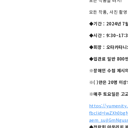
모든 작품을 터치!
모든 작품, 사진 촬영 
◆기간：2024년 7월
◆시간：9:30~17:3
◆회장：오타카타니
◆입관료 일반 800엔
※장애인 수첩 제시의
※( )안은 20명 이
※매주 토요일은 고
https://yumenity
fbclid=IwZXh0b
aem_sujIGmNgus
◆전람회 아웃리치 제