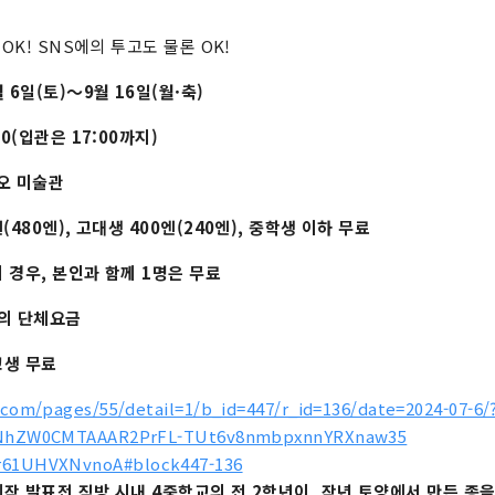
OK! SNS에의 투고도 물론 OK!
 6일(토)～9월 16일(월·축)
0(입관은 17:00까지)
오 미술관
(480엔), 고대생 400엔(240엔), 중학생 이하 무료
 경우, 본인과 함께 1명은 무료
상의 단체요금
교생 무료
.com/pages/55/detail=1/b_id=447/r_id=136/date=2024-07-6/
gNhZW0CMTAAAR2PrFL-TUt6v8nmbpxnnYRXnaw35
r61UHVXNvnoA#block447-136
작 발표전 직방 시내 4중학교의 전 2학년이, 작년 토양에서 만든 종을