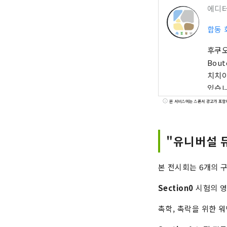
에디
합동 회
후쿠오
Bou
치치야
있습니
원을 
본 서비스에는 스폰서 광고가 포함
"유니버설 뮤
본 전시회는 6개의 
Section0
시험의 
촉학, 촉락을 ​​위한 