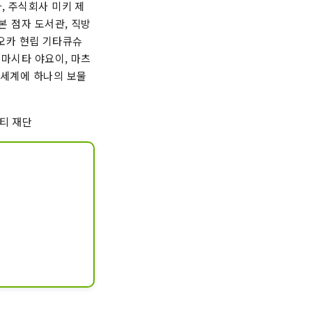
, 주식회사 미키 제
본 점자 도서관, 직방
쿠오카 현립 기타큐슈
 마시타 야요이, 마츠
/세계에 하나의 보물
티 재단
습니다.

모습으로 주목을 끌