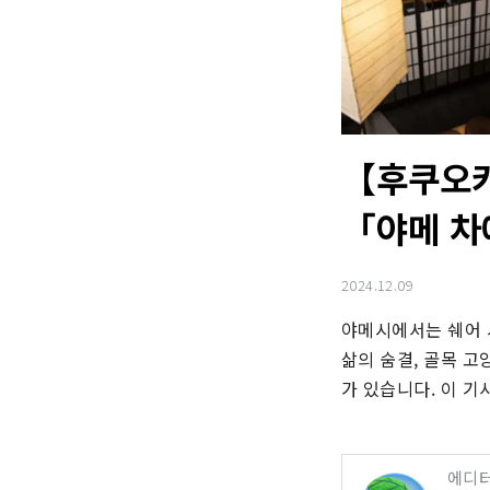
【후쿠오카
「야메 차
2024.12.09
야메시에서는 쉐어 
삶의 숨결, 골목 고
가 있습니다. 이 기
에디