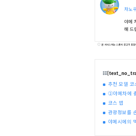
차노쿠
야메 
해 드
본 서비스에는 스폰서 광고가 포함
[text_no_t
추천 모델 코
②야메차에 충
코스 맵
관광정보를 
야메시에의 