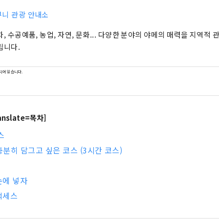
니 관광 안내소
차, 수공예품, 농업, 자연, 문화... 다양한 분야의 야메의 매력을 지역적
립니다.
되어 있습니다.
ranslate=목차]
스
분히 담그고 싶은 코스 (3시간 코스)
손에 넣자
액세스