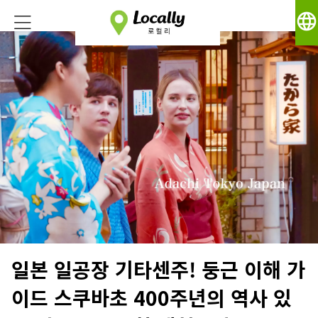
language
일본 일공장 기타센주! 둥근 이해 가
이드 스쿠바초 400주년의 역사 있