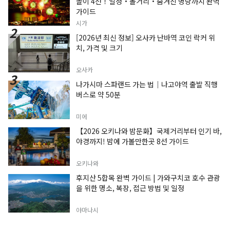
놀이 4선！일정・볼거리・숨겨진 명당까지 완벽
가이드
시가
[2026년 최신 정보] 오사카 난바역 코인 락커 위
치, 가격 및 크기
오사카
나가시마 스파랜드 가는 법｜나고야역 출발 직행
버스로 약 50분
미에
【2026 오키나와 밤문화】국제거리부터 인기 바,
야경까지! 밤에 가볼만한곳 8선 가이드
오키나와
후지산 5합목 완벽 가이드 | 가와구치코 호수 관광
을 위한 명소, 복장, 접근 방법 및 일정
야마나시