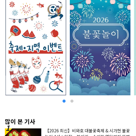
많이 본 기사
【2026 최신】비와호 대불꽃축제 & 시가현 불꽃