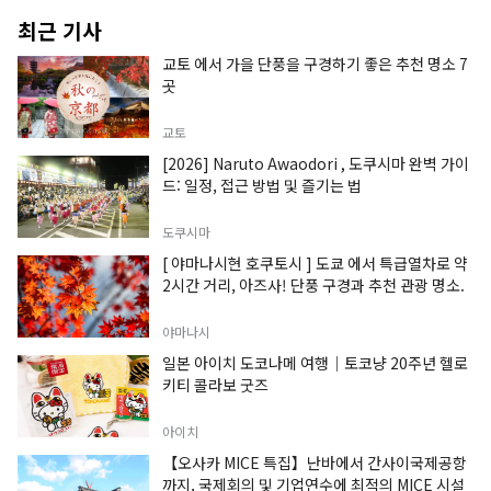
최근 기사
교토 에서 가을 단풍을 구경하기 좋은 추천 명소 7
곳
교토
[2026] Naruto Awaodori , 도쿠시마 완벽 가이
드: 일정, 접근 방법 및 즐기는 법
도쿠시마
[ 야마나시현 호쿠토시 ] 도쿄 에서 특급열차로 약
2시간 거리, 아즈사! 단풍 구경과 추천 관광 명소.
야마나시
일본 아이치 도코나메 여행｜토코냥 20주년 헬로
키티 콜라보 굿즈
아이치
【오사카 MICE 특집】난바에서 간사이국제공항
까지, 국제회의 및 기업연수에 최적의 MICE 시설