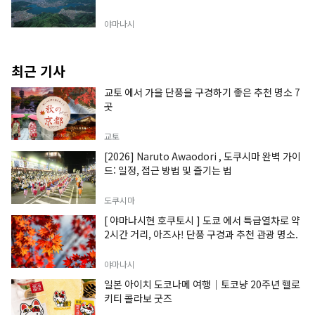
야마나시
최근 기사
교토 에서 가을 단풍을 구경하기 좋은 추천 명소 7
곳
교토
[2026] Naruto Awaodori , 도쿠시마 완벽 가이
드: 일정, 접근 방법 및 즐기는 법
도쿠시마
[ 야마나시현 호쿠토시 ] 도쿄 에서 특급열차로 약
2시간 거리, 아즈사! 단풍 구경과 추천 관광 명소.
야마나시
일본 아이치 도코나메 여행｜토코냥 20주년 헬로
키티 콜라보 굿즈