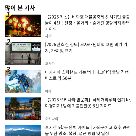
많이 본 기사
【2026 최신】비와호 대불꽃축제 & 시가현 불꽃
놀이 4선！일정・볼거리・숨겨진 명당까지 완벽
가이드
시가
[2026년 최신 정보] 오사카 난바역 코인 락커 위
치, 가격 및 크기
오사카
나가시마 스파랜드 가는 법｜나고야역 출발 직행
버스로 약 50분
미에
【2026 오키나와 밤문화】국제거리부터 인기 바,
야경까지! 밤에 가볼만한곳 8선 가이드
오키나와
후지산 5합목 완벽 가이드 | 가와구치코 호수 관광
을 위한 명소, 복장, 접근 방법 및 일정