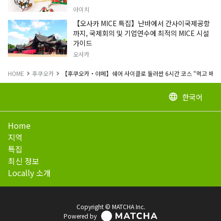
아이치
【오사카 MICE 특집】난바에서 간사이국제공항
까지, 국제회의 및 기업연수에 최적의 MICE 시설
가이드
오사카
HOME
후쿠오카
【후쿠오카・야메】쉐어 사이클로 둘러싼 6시간 코스 “먹고 배우고
한국어
language
Home
지역
특집
최신 정보
Locally 소개
Copyright © MATCHA Inc.
Powered by