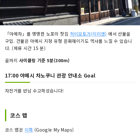
「야메차」를 명명한 노포의 찻집
허이모토가(이미엔)
에서 선물을
구입. 건물은 야메시 지정 유형 문화재이기도 역사를 느낄 수 있습니
다. (체류 시간 15 분)
골까지
사이클링 기준 5분(300m)
17:00 야메시 차노쿠니 관광 안내소 Goal
자전거를 반납 수고하셨습니다!
코스 맵
코스 맵은
이쪽
(Google My Maps)