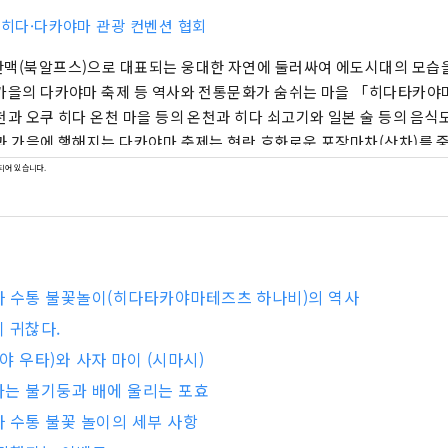
)히다·다카야마 관광 컨벤션 협회
맥(북알프스)으로 대표되는 웅대한 자연에 둘러싸여 에도시대의 모습을
가을의 다카야마 축제 등 역사와 전통문화가 숨쉬는 마을 「히다타카야마
천과 오쿠 히다 온천 마을 등의 온천과 히다 쇠고기와 일본 술 등의 음식
과 가을에 행해지는 다카야마 축제는 현란 호화로운 포장마차(산차)를 
 보이기 때문에 인형이나 그림 두루마리의 재현과 같은 축제 행렬이 
되어 있습니다.
분들이 구경에 방문합니다. 도쿄에서는 약 6시간, 오사카에서는 약 4시
시라카와고와 가미코치, 가나자와 등 일본 유수의 관광지가 있어 히다
 토지에 방문할 수 있습니다. 구미형 호텔과 전통적인 여관, 가정적인 
호스텔 등 다양한 종류의 숙박 시설이 혼재하고 있어, 이용자의 수요에 
다. 자연·역사·전통·문화·미식, 다양한 분야에 종사하는 히다의 사람들
마 수통 불꽃놀이(히다타카야마테즈츠 하나비)의 역사
 방문하는 사람들을 진심으로 대접합니다.
 귀찮다.
야 우타)와 사자 마이 (시마시)
는 불기둥과 배에 울리는 포효
 수통 불꽃 놀이의 세부 사항