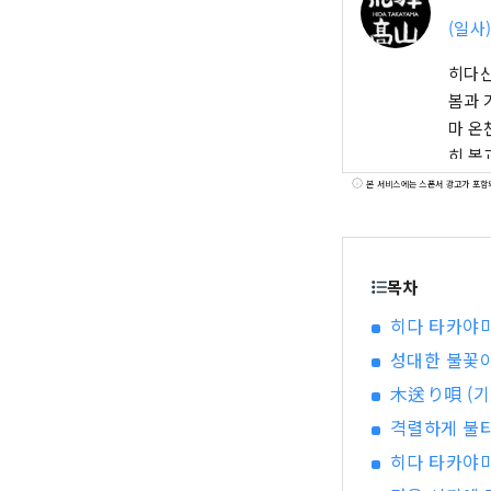
(일사
히다산
봄과 
마 온
히 봄
직임을
본 서비스에는 스폰서 광고가 포함
많은 
에는 
다양한
목차
향한 
있습니
히다 타카야
하고,
성대한 불꽃이
木送り唄 (기
격렬하게 불타
히다 타카야마