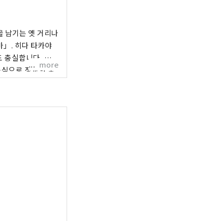
 남기는 옛 거리나
」. 히다 타카야
도 충실합니다. 특
more
중심으로 정교한 움
특징으로 국내외보다
간의 길입니다. 주위
 타카야마를 중심으로
민박과 장기 체류를
응할 수 있는 용량이
은 소박하고 따뜻