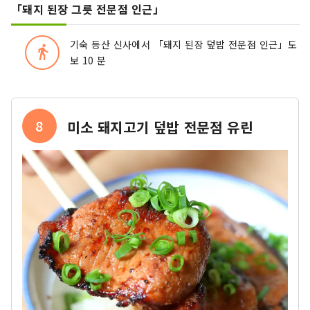
「돼지 된장 그릇 전문점 인근」
기숙 등산 신사에서 「돼지 된장 덮밥 전문점 인근」도
directions_walk
보 10 분
8
미소 돼지고기 덮밥 전문점 유린