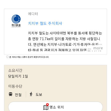
에디터
치치부 철도 주식회사
치치부 철도는 사이타마현 북부를 동서에 횡단하는
총 연장 71.7㎞의 길이를 자랑하는 지방 사철입니
다. 연선에는 치치부·나가토로·기거·후카야·유키
more
타·하네 등 관광지가 점재하고 있어 자연 풍부한 지
역을 여행할 수 있는 노선입니다. 시골 풍경과 아라
본 서비스에는 스폰서 광고가 포함되어 있습니다.
카와를 따라 계곡 등을 사계절의 풍경을 즐길 수 있
습니다. 도심에서 1번 가까운 증기 기관차 「SL파
소요시간
레오 익스프레스」나 「나가토라인 쿠다리」등 연
당일치기 1일
선으로 다양한 관광 사업의 운영도 실시하고 있습
니다.
이동수단
｜
directions_walk
train
도보
전철
명소 위치