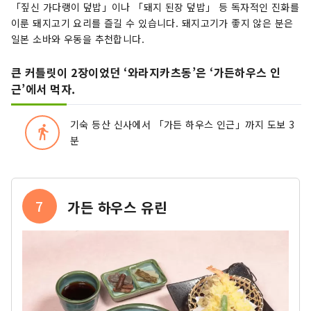
「짚신 가다랭이 덮밥」이나 「돼지 된장 덮밥」 등 독자적인 진화를
이룬 돼지고기 요리를 즐길 수 있습니다. 돼지고기가 좋지 않은 분은
일본 소바와 우동을 추천합니다.
큰 커틀릿이 2장이었던 ‘와라지카츠동’은 ‘가든하우스 인
근’에서 먹자.
기숙 등산 신사에서 「가든 하우스 인근」까지 도보 3
directions_walk
분
7
가든 하우스 유린