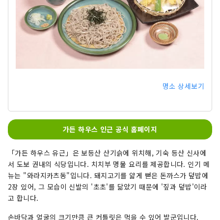
명소 상세보기
가든 하우스 인근 공식 홈페이지
「가든 하우스 유근」은 보등산 산기슭에 위치해, 기숙 등산 신사에
서 도보 권내의 식당입니다. 치치부 명물 요리를 제공합니다. 인기 메
뉴는 "와라지카츠동"입니다. 돼지고기를 얇게 뻗은 돈까스가 덮밥에
2장 있어, 그 모습이 신발의 '초초'를 닮았기 때문에 '짚과 덮밥'이라
고 합니다.
손바닥과 얼굴의 크기만큼 큰 커틀릿은 먹을 수 있어 발군입니다.