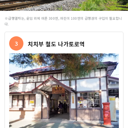
※급행열차는, 운임 외에 어른 300엔, 어린이 100엔의 급행권의 구입이 필요합니
다.
3
치치부 철도 나가토로역