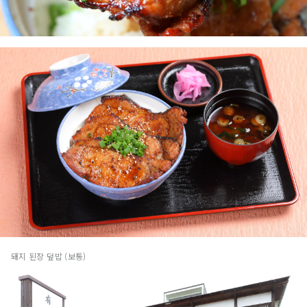
돼지 된장 덮밥 (보통)