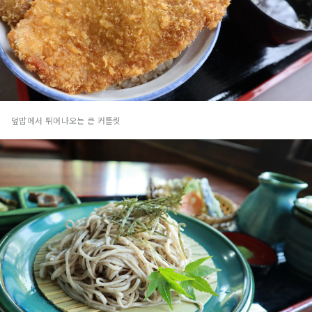
덮밥에서 튀어나오는 큰 커틀릿