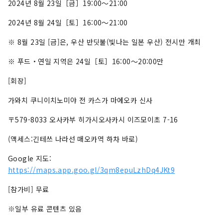
2024년 8월 23일［금］19:00～21:00
2024년 8월 24일［토］16:00～21:00
※ 8월 23일 [금]은, 우산 반딧불(빛나는 일본 우산) 전시만 개최
※ 푸드・연일 지역은 24일［토］16:00～20:00만
[회장]
가와치 쿠니이치노미야 전 카스가 마에오카 신사
〒579-8033 오사카부 히가시오사카시 이즈모이초 7-16
(액세스:긴테쓰 나라선 매오카역 하차 바로)
Google 지도:
https://maps.app.goo.gl/3qm8epuLzhDq4JKt9
[참가비] 무료
※일부 유료 콘텐츠 있음