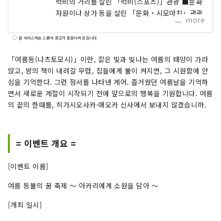
럭비의 거리를 살린 「럭비(스포츠)」관광 ■문화
자원이나 상가 등을 살린 「문화・시모마치」관광
more
본 서비스에는 스폰서 광고가 포함되어 있습니다.
「여름등(나츠토모시)」이란, 짙은 빛과 빛나는 여름의 태양이 가라
앉고, 밤의 책이 내려갈 무렵, 집들에게 불이 켜지면, 그 시원함에 안
심을 기억한다. 그런 정서를 나타낸 계어. 즐거웠던 여름날을 기억하
면서 새로운 계절이 시작되기 전에 앞으로의 행복을 기원합니다. 여름
의 끝의 한때를, 히가시오사카·매오카 신사에서 보내지 않겠습니까.
= 이벤트 개요 =
[이벤트 이름]
여름 등불의 꿈 축제 ～ 아카리에게 소원을 담아 ～
[개최 일시]