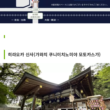
히라오카 신사(가와치 쿠니이치노미야 모토카스가)