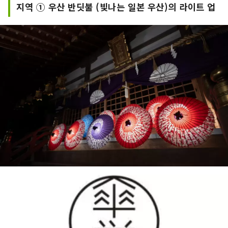
지역 ① 우산 반딧불 (빛나는 일본 우산)의 라이트 업