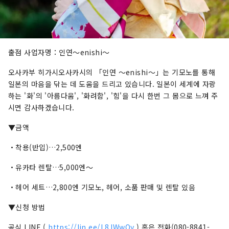
출점 사업자명：인연～enishi～
오사카부 히가시오사카시의 「인연 ～enishi～」는 기모노를 통해
일본의 마음을 닦는 데 도움을 드리고 있습니다. 일본이 세계에 자랑
하는 '화'의 '아름다움', '화려함', '힘'을 다시 한번 그 몸으로 느껴 주
시면 감사하겠습니다.
▼금액
・착용(반입)…2,500엔
・유카타 렌탈…5,000엔～
・헤어 세트…2,800엔 기모노, 헤어, 소품 판매 및 렌탈 있음
▼신청 방법
공식 LINE (
​​https://lin.ee/L8JWwOy
) 혹은 전화(080-8841-