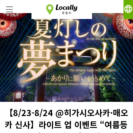
language
【8/23-8/24 @히가시오사카·매오
카 신사】라이트 업 이벤트 “여름등