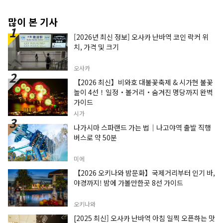
많이 본 기사
[2026년 최신 정보] 오사카 난바역 코인 락커 위
치, 가격 및 크기
오사카
【2026 최신】비와호 대불꽃축제 & 시가현 불꽃
놀이 4선！일정・볼거리・숨겨진 명당까지 완벽
가이드
시가
나가시마 스파랜드 가는 법｜나고야역 출발 직행
버스로 약 50분
미에
【2026 오키나와 밤문화】국제거리부터 인기 바,
야경까지! 밤에 가볼만한곳 8선 가이드
오키나와
[2025 최신] 오사카 난바역 아침 일찍 오픈하는 맛