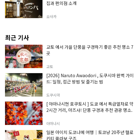
집과 편의점 소개
오사카
최근 기사
교토 에서 가을 단풍을 구경하기 좋은 추천 명소 7
곳
교토
[2026] Naruto Awaodori , 도쿠시마 완벽 가이
드: 일정, 접근 방법 및 즐기는 법
도쿠시마
[ 야마나시현 호쿠토시 ] 도쿄 에서 특급열차로 약
2시간 거리, 아즈사! 단풍 구경과 추천 관광 명소.
야마나시
일본 아이치 도코나메 여행｜토코냥 20주년 헬로
키티 콜라보 굿즈