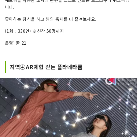
페트병을 사용한 소지의 랜턴을 스스로 만드는 모노즈쿠리 워크숍입
니다.
좋아하는 장식을 하고 밤의 축제를 더 즐겨보세요.​
(1회：330엔) ※선착 50명까지
운영: 꿈 21
지역④AR체험 걷는 플라네타륨