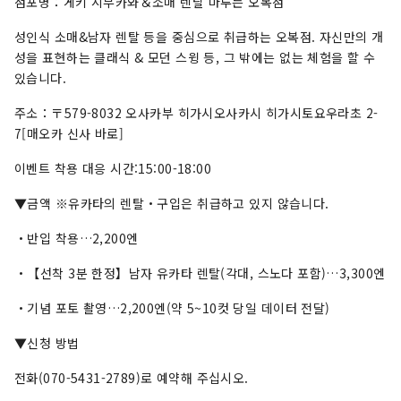
점포명：게키 시부카와＆소매 렌탈 마루는 오복점
성인식 소매&남자 렌탈 등을 중심으로 취급하는 오복점. 자신만의 개
성을 표현하는 클래식 & 모던 스윙 등, 그 밖에는 없는 체험을 할 수
있습니다.
주소：〒579-8032 오사카부 히가시오사카시 히가시토요우라초 2-
7[매오카 신사 바로]
이벤트 착용 대응 시간:15:00-18:00
▼금액 ※유카타의 렌탈・구입은 취급하고 있지 않습니다.
・반입 착용…2,200엔
・【선착 3분 한정】남자 유카타 렌탈(각대, 스노다 포함)…3,300엔
・기념 포토 촬영…2,200엔(약 5~10컷 당일 데이터 전달)
▼신청 방법
전화(070-5431-2789)로 예약해 주십시오.