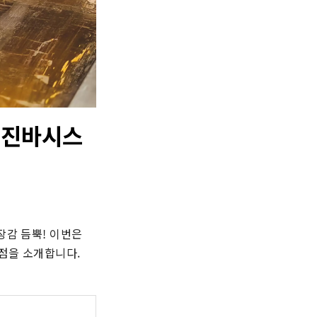
텐진바시스
감 듬뿍! 이번은 
키점을 소개합니다.