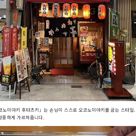
오코노미야키 후타츠키」는 손님이 스스로 오코노미야키를 굽는 스타일
정중하게 가르쳐줍니다.