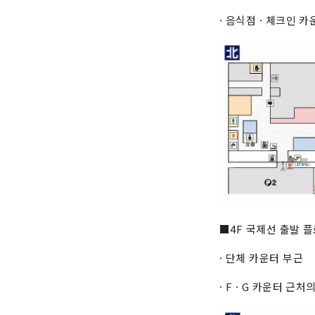
· 음식점 · 체크인 
■4F 국제선 출발 
· 단체 카운터 부근
· F · G 카운터 근