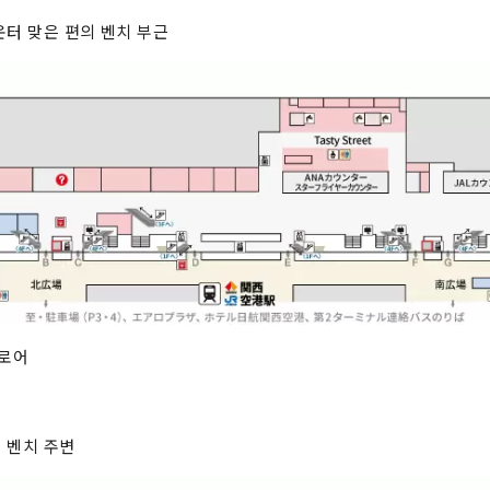
카운터 맞은 편의 벤치 부근
플로어
처의 벤치 주변