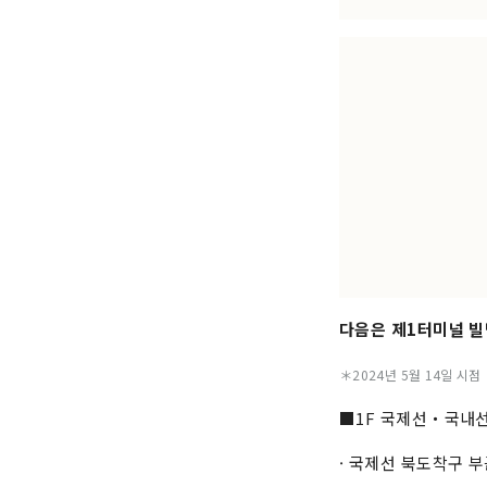
다음은 제1터미널 빌
＊2024년 5월 14일 시점
■1F 국제선・국내선
· 국제선 북도착구 