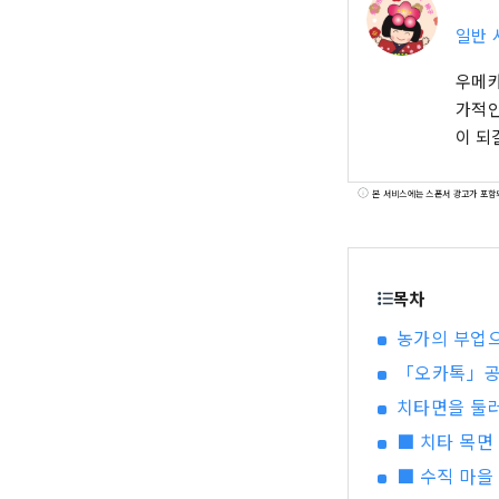
일반 
우메카
가적인
이 되
본 서비스에는 스폰서 광고가 포함
목차
농가의 부업으
「오카톡」공
치타면을 둘러
■ 치타 목면 
■ 수직 마을