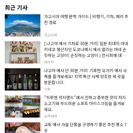
최근 기사
가고시마 여행 완벽 가이드 | 비행기, 기차, 페리 추
천 경로
가고시마
[ 나고야 에서 기차로 30분 거리] 일본 최대의 마네
키네코 생산지인 도코나메시 에서 열리는 마네 손
짓하는 고양이( 손짓하는 고양이 ) 전시회에 대한
정보입니다.
아이치
나고야 에서 단 30분 거리! 기후현 오가키 에서 사
케를 즐겨보세요! 지역 특산 사케 양조장 세 곳을
방문합니다.
기후
"히루젠 저지랜드"에서 진하고 풍부한 맛의 저지
소고기와 부드러운 소프트 아이스크림을 즐겨보
세요.
오카야마
교토 에서 가을 단풍을 구경하기 좋은 추천 명소 7
곳