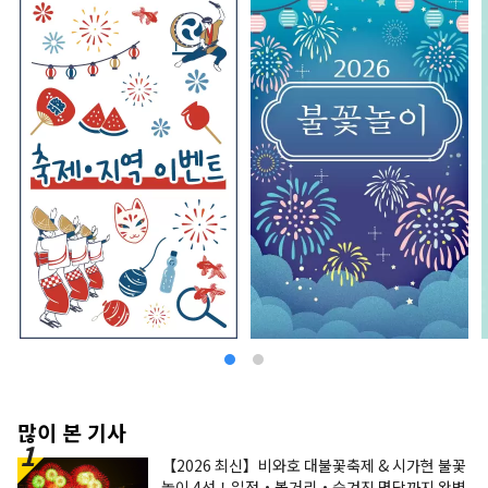
많이 본 기사
【2026 최신】비와호 대불꽃축제 & 시가현 불꽃
놀이 4선！일정・볼거리・숨겨진 명당까지 완벽