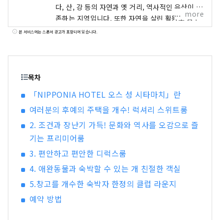
다, 산, 강 등의 자연과 옛 거리, 역사적인 유산이 공
more
존하는 지역입니다. 또한 자연을 살린 활동도 풍부
하고, 1주일 이상의 장기 체류도 즐길 수 있습니다.
본 서비스에는 스폰서 광고가 포함되어 있습니다.
부디, 에히메현 남예지방에서 천천히 여행을 즐겨
주세요.
목차
「NIPPONIA HOTEL 오스 성 시타마치」란
여러분의 후예의 주택을 개수! 럭셔리 스위트룸
2. 조건과 장난기 가득! 문화와 역사를 오감으로 즐
기는 프리미어룸
3. 편안하고 편안한 디럭스룸
4. 애완동물과 숙박할 수 있는 개 친절한 객실
5.창고를 개수한 숙박자 한정의 클럽 라운지
예약 방법