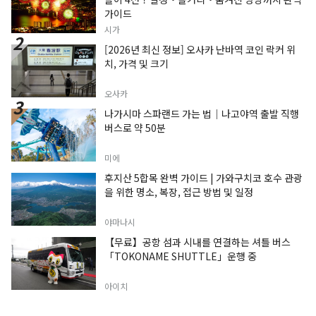
가이드
시가
[2026년 최신 정보] 오사카 난바역 코인 락커 위
치, 가격 및 크기
오사카
나가시마 스파랜드 가는 법｜나고야역 출발 직행
버스로 약 50분
미에
후지산 5합목 완벽 가이드 | 가와구치코 호수 관광
을 위한 명소, 복장, 접근 방법 및 일정
야마나시
【무료】공항 섬과 시내를 연결하는 셔틀 버스
「TOKONAME SHUTTLE」운행 중
아이치