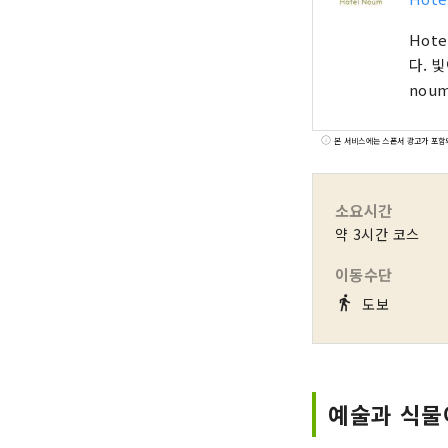
Hot
다. 빛이
noum
본 서비스에는 스폰서 광고가 포함
소요시간
약 3시간 코스
이동수단
directions_walk
도보
예술과 식물이