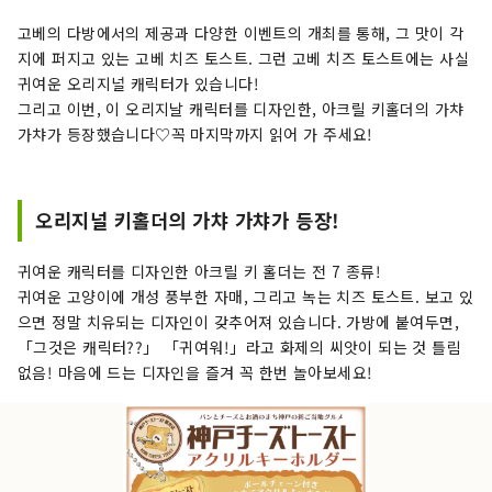
을 검증해, 「검은 콩」 「오징어」 「술」의 3개
의 재료가 최종 후보로 선택되었습니다. 약 20일간
고베의 다방에서의 제공과 다양한 이벤트의 개최를 통해, 그 맛이 각
고베의 거리의 사람들의 목소리를 모은 총선거를
지에 퍼지고 있는 고베 치즈 토스트. 그런 고베 치즈 토스트에는 사실
실시해, 3개의 토스트 중에서 선택된 것은 「술배
귀여운 오리지널 캐릭터가 있습니다!
추 치즈 토스트」! 「의외의 콜라보레이션이지만
그리고 이번, 이 오리지날 캐릭터를 디자인한, 아크릴 키홀더의 가챠
맛있다」 「한 번 먹으면 빠졌다」 「집에서도 만
가챠가 등장했습니다♡꼭 마지막까지 읽어 가 주세요!
들 수 있을 것 같다」라는 목소리도. 술과 치즈를 사
용한 「술 치즈 토스트」를 고베 치즈 토스트로 고
베의 음식점이나 다방 등에서 먹을 수 있도록 전개
오리지널 키홀더의 가챠 가챠가 등장!
해 갑니다.
귀여운 캐릭터를 디자인한 아크릴 키 홀더는 전 7 종류!
귀여운 고양이에 개성 풍부한 자매, 그리고 녹는 치즈 토스트. 보고 있
으면 정말 치유되는 디자인이 갖추어져 있습니다. 가방에 붙여두면,
「그것은 캐릭터??」 「귀여워!」라고 화제의 씨앗이 되는 것 틀림
없음! 마음에 드는 디자인을 즐겨 꼭 한번 놀아보세요!