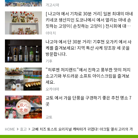
가고시마
[ 나고야 에서 기차로 30분 거리] 일본 최대의 마네
키네코 생산지인 도코나메시 에서 열리는 마네 손
짓하는 고양이( 손짓하는 고양이 ) 전시회에 대한
정보입니다.
아이치
나고야 에서 단 30분 거리! 기후현 오가키 에서 사
케를 즐겨보세요! 지역 특산 사케 양조장 세 곳을
방문합니다.
기후
"히루젠 저지랜드"에서 진하고 풍부한 맛의 저지
소고기와 부드러운 소프트 아이스크림을 즐겨보
세요.
오카야마
교토 에서 가을 단풍을 구경하기 좋은 추천 명소 7
곳
교토
HOME
효고
고베 치즈 토스트 오리지널 캐릭터가 귀엽다! 아크릴 열쇠 고리의 가챠 