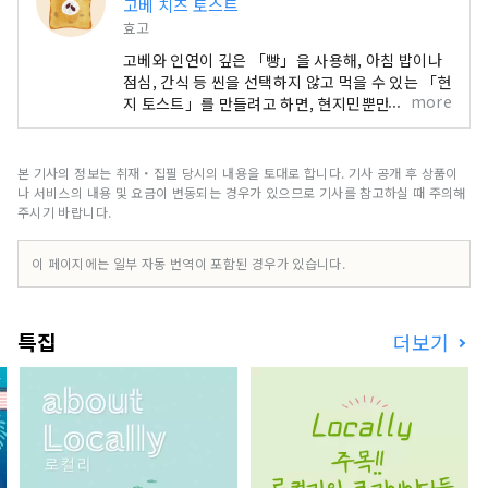
고베 치즈 토스트
효고
고베와 인연이 깊은 「빵」을 사용해, 아침 밥이나
점심, 간식 등 씬을 선택하지 않고 먹을 수 있는 「현
more
지 토스트」를 만들려고 하면, 현지민뿐만 아니라
현지 기업에도 협력해 주면서, 약 4인가 월간에 걸
쳐 「독창성이 있는 치즈 토스트와의 편성」을 검증
해, 「검은 콩」 「오징어」 「술」의 3개의 재료
본 기사의 정보는 취재・집필 당시의 내용을 토대로 합니다. 기사 공개 후 상품이
가 최종 후보로 선택되었습니다. 약 20일간 고베의
나 서비스의 내용 및 요금이 변동되는 경우가 있으므로 기사를 참고하실 때 주의해
거리의 사람들의 목소리를 모은 총선거를 실시해, 3
주시기 바랍니다.
개의 토스트 중에서 선택된 것은 「술배추 치즈 토
스트」! 「의외의 콜라보레이션이지만 맛있다」
이 페이지에는 일부 자동 번역이 포함된 경우가 있습니다.
「한 번 먹으면 빠졌다」 「집에서도 만들 수 있을
것 같다」라는 목소리도. 술과 치즈를 사용한 「술
치즈 토스트」를 고베 치즈 토스트로 고베의 음식점
특집
더보기
이나 다방 등에서 먹을 수 있도록 전개해 갑니다.