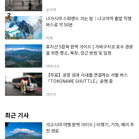
오사카
나가시마 스파랜드 가는 법｜나고야역 출발 직행
버스로 약 50분
미에
후지산 5합목 완벽 가이드 | 가와구치코 호수 관광
을 위한 명소, 복장, 접근 방법 및 일정
야마나시
【무료】공항 섬과 시내를 연결하는 셔틀 버스
「TOKONAME SHUTTLE」운행 중
아이치
최근 기사
가고시마 여행 완벽 가이드 | 비행기, 기차, 페리 추
천 경로