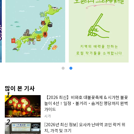
많이 본 기사
【2026 최신】비와호 대불꽃축제 & 시가현 불꽃
놀이 4선！일정・볼거리・숨겨진 명당까지 완벽
가이드
시가
[2026년 최신 정보] 오사카 난바역 코인 락커 위
치, 가격 및 크기