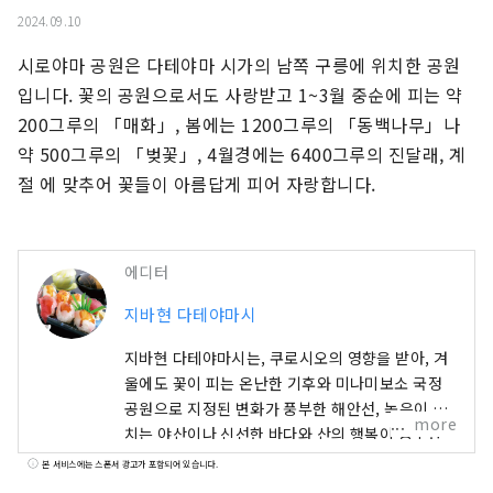
2024.09.10
시로야마 공원은 다테야마 시가의 남쪽 구릉에 위치한 공원
입니다. 꽃의 공원으로서도 사랑받고 1~3월 중순에 피는 약 
200그루의 「매화」, 봄에는 1200그루의 「동백나무」나 
약 500그루의 「벚꽃」, 4월경에는 6400그루의 진달래, 계
절 에 맞추어 꽃들이 아름답게 피어 자랑합니다.
에디터
지바현 다테야마시
지바현 다테야마시는, 쿠로시오의 영향을 받아, 겨
울에도 꽃이 피는 온난한 기후와 미나미보소 국정
공원으로 지정된 변화가 풍부한 해안선, 녹음이 넘
more
치는 야산이나 신선한 바다와 산의 행복이 풍부한
자연 풍부한 거리입니다. 그리고, 미나미 소리미 하
본 서비스에는 스폰서 광고가 포함되어 있습니다.
치견전의 모델이 된 전국 다이묘 사토미씨 연고의