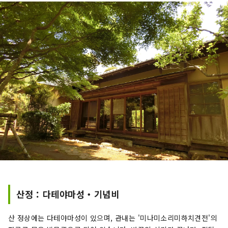
산정：다테야마성・기념비
산 정상에는 다테야마성이 있으며, 관내는 '미나미소리미하치견전'의