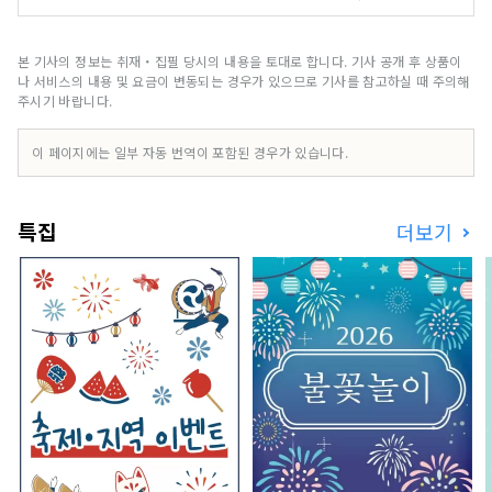
는 야산이나 신선한 바다와 산의 행복이 풍부한 자
연 풍부한 거리입니다. 그리고, 미나미 소리미 하치
견전의 모델이 된 전국 다이묘 사토미씨 연고의 사
본 기사의 정보는 취재・집필 당시의 내용을 토대로 합니다. 기사 공개 후 상품이
적 등이 남는 역사와 로망 감도는 거리이기도 합니
나 서비스의 내용 및 요금이 변동되는 경우가 있으므로 기사를 참고하실 때 주의해
다. 지바현의 남쪽 끝, 도쿄에서 불과 100km 이내
주시기 바랍니다.
에 있는 다테야마에서, 도시의 번잡함을 떠나 느긋
하게 치유 시간을 보내십시오.
이 페이지에는 일부 자동 번역이 포함된 경우가 있습니다.
특집
더보기