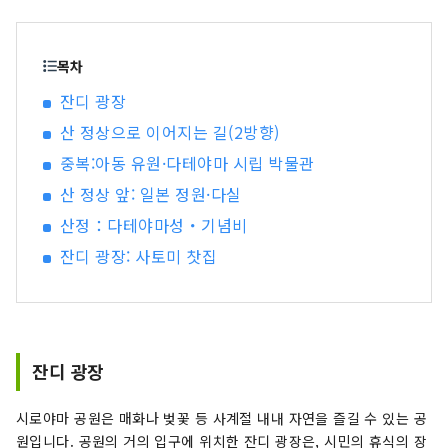
사적 등이 남는 역사와 로망 감도는 거리이기도 합
니다. 지바현의 남쪽 끝, 도쿄에서 불과 100km 이
내에 있는 다테야마에서, 도시의 번잡함을 떠나 느
목차
긋하게 치유 시간을 보내십시오.
잔디 광장
산 정상으로 이어지는 길(2방향)
중복:아동 유원·다테야마 시립 박물관
산 정상 앞: 일본 정원·다실
산정：다테야마성・기념비
잔디 광장: 사토미 찻집
잔디 광장
시로야마 공원은 매화나 벚꽃 등 사계절 내내 자연을 즐길 수 있는 공
원입니다. 공원의 거의 입구에 위치한 잔디 광장은, 시민의 휴식의 장