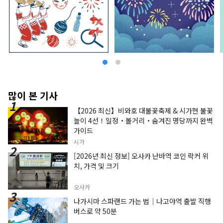
많이 본 기사
【2026 최신】비와호 대불꽃축제 & 시가현 불꽃
놀이 4선！일정・볼거리・숨겨진 명당까지 완벽
가이드
시가
[2026년 최신 정보] 오사카 난바역 코인 락커 위
치, 가격 및 크기
오사카
나가시마 스파랜드 가는 법｜나고야역 출발 직행
버스로 약 50분