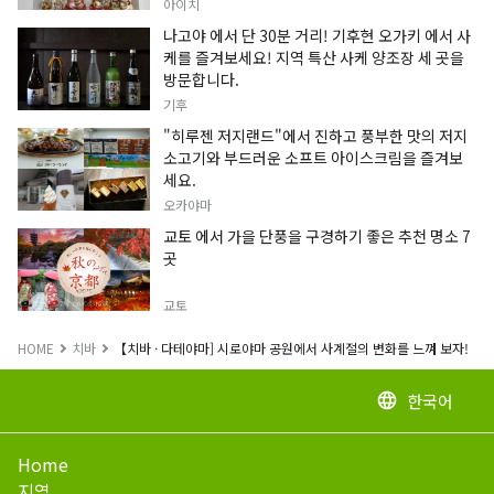
정보입니다.
아이치
나고야 에서 단 30분 거리! 기후현 오가키 에서 사
케를 즐겨보세요! 지역 특산 사케 양조장 세 곳을
방문합니다.
기후
"히루젠 저지랜드"에서 진하고 풍부한 맛의 저지
소고기와 부드러운 소프트 아이스크림을 즐겨보
세요.
오카야마
교토 에서 가을 단풍을 구경하기 좋은 추천 명소 7
곳
교토
HOME
치바
【치바 · 다테야마] 시로야마 공원에서 사계절의 변화를 느껴 보자!
한국어
language
Home
지역