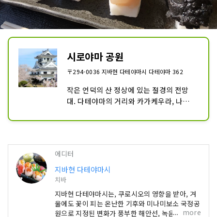
시로야마 공원
〒294-0036 지바현 다테야마시 다테야마 362
작은 언덕의 산 정상에 있는 절경의 전망
대. 다테야마의 거리와 카가케우라, 나아
가 이즈 반도를 원망할 수 있으며, 다테야
마 굴지의 전망 명소로 알려져 있습니다. 
벚꽃이나 진달래, 동백나무나 매화 등 계절
의 꽃들도 즐길 수 있는 시민이나 관광객의 
에디터
휴식의 장소가 되고 있습니다.
지바현 다테야마시
치바
지바현 다테야마시는, 쿠로시오의 영향을 받아, 겨
울에도 꽃이 피는 온난한 기후와 미나미보소 국정공
more
원으로 지정된 변화가 풍부한 해안선, 녹음이 넘치