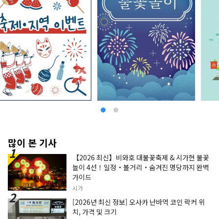
많이 본 기사
【2026 최신】비와호 대불꽃축제 & 시가현 불꽃
놀이 4선！일정・볼거리・숨겨진 명당까지 완벽
가이드
시가
[2026년 최신 정보] 오사카 난바역 코인 락커 위
치, 가격 및 크기