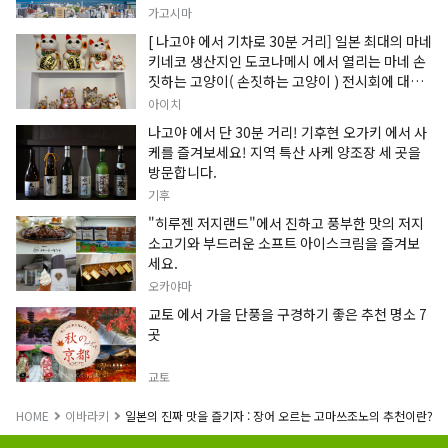
가고시마
[ 나고야 에서 기차로 30분 거리] 일본 최대의 마네
키네코 생산지인 도코나메시 에서 열리는 마네 손
짓하는 고양이( 손짓하는 고양이 ) 전시회에 대한
정보입니다.
아이치
나고야 에서 단 30분 거리! 기후현 오가키 에서 사
케를 즐겨보세요! 지역 특산 사케 양조장 세 곳을
방문합니다.
기후
"히루젠 저지랜드"에서 진하고 풍부한 맛의 저지
소고기와 부드러운 소프트 아이스크림을 즐겨보
세요.
오카야마
교토 에서 가을 단풍을 구경하기 좋은 추천 명소 7
곳
교토
HOME
이바라키
일본의 진짜 맛을 즐기자 : 장어 오르는 고마쓰조노의 추천이란? ?