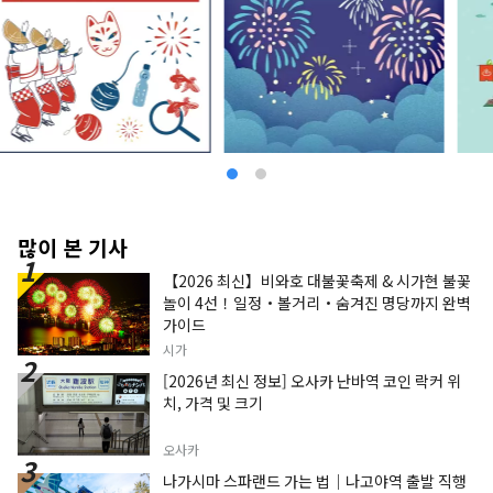
많이 본 기사
【2026 최신】비와호 대불꽃축제 & 시가현 불꽃
놀이 4선！일정・볼거리・숨겨진 명당까지 완벽
가이드
시가
[2026년 최신 정보] 오사카 난바역 코인 락커 위
치, 가격 및 크기
오사카
나가시마 스파랜드 가는 법｜나고야역 출발 직행