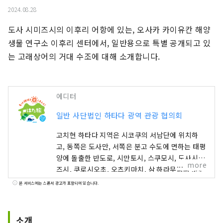
2024.08.28
도사 시미즈시의 이후리 어항에 있는, 오사카 카이유칸 해양 
생물 연구소 이후리 센터에서, 일반용으로 특별 공개되고 있
는 고래상어의 거대 수조에 대해 소개합니다.
에디터
일반 사단법인 하타다 광역 관광 협의회
고치현 하타다 지역은 시코쿠의 서남단에 위치하
고, 동쪽은 도사만, 서쪽은 분고 수도에 면하는 태평
양에 돌출한 반도로, 시만토시, 스쿠모시, 도사시미
more
즈시, 쿠로시오초, 오츠키마치, 삼 하라무라의 3시
2정 1마을로 구성되어 있습니다. 전국적으로 유명
본 서비스에는 스폰서 광고가 포함되어 있습니다.
한 시만토강과 아시즈리곶을 비롯해 연안을 흐르는
쿠로시오의 은혜, 전국에서도 톱의 삼림 면적을 자
랑하는 산의 은혜 풍부한 자연 대국입니다.
소개