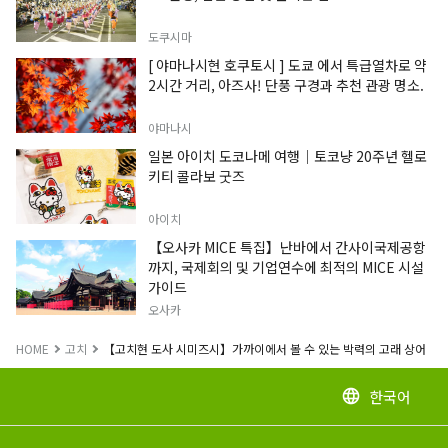
도쿠시마
[ 야마나시현 호쿠토시 ] 도쿄 에서 특급열차로 약
2시간 거리, 아즈사! 단풍 구경과 추천 관광 명소.
야마나시
일본 아이치 도코나메 여행｜토코냥 20주년 헬로
키티 콜라보 굿즈
아이치
【오사카 MICE 특집】난바에서 간사이국제공항
까지, 국제회의 및 기업연수에 최적의 MICE 시설
가이드
오사카
HOME
고치
【고치현 도사 시미즈시】가까이에서 볼 수 있는 박력의 고래 상어
한국어
language