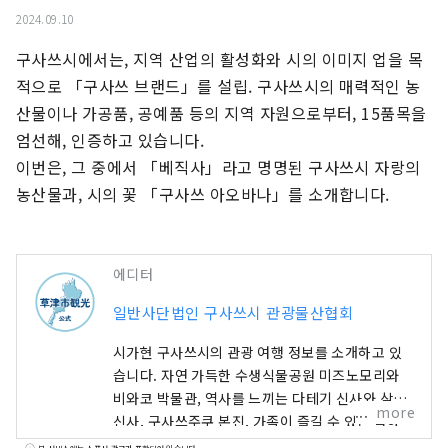
2024.09.10
구사쓰시에서는, 지역 산업의 활성화와 시의 이미지 업을 목
적으로 「구사쓰 브랜드」를 설립. 구사쓰시의 매력적인 농
산물이나 가공품, 공예품 등의 지역 자원으로부터, 15품목을 
엄선해, 인증하고 있습니다.

이번은, 그 중에서 「베직사」라고 명명된 구사쓰시 자랑의 
농산물과, 시의 꽃 「구사쓰 아오바나」를 소개합니다.
에디터
일반사단법인 구사쓰시 관광물산협회
시가현 구사쓰시의 관광 여행 정보를 소개하고 있
습니다. 자연 가득한 수생식물공원 미즈노모리와
비와코 박물관, 역사를 느끼는 다테기 신사와 삼대
more
신사, 구사쓰주쿠 본진, 가족이 즐길 수 있는 록하
공원 등 매력적인 명소·호텔·음식 정보가 가득.