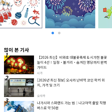
많이 본 기사
【2026 최신】비와호 대불꽃축제 & 시가현 불꽃
놀이 4선！일정・볼거리・숨겨진 명당까지 완벽
가이드
시가
[2026년 최신 정보] 오사카 난바역 코인 락커 위
치, 가격 및 크기
오사카
나가시마 스파랜드 가는 법｜나고야역 출발 직행
버스로 약 50분