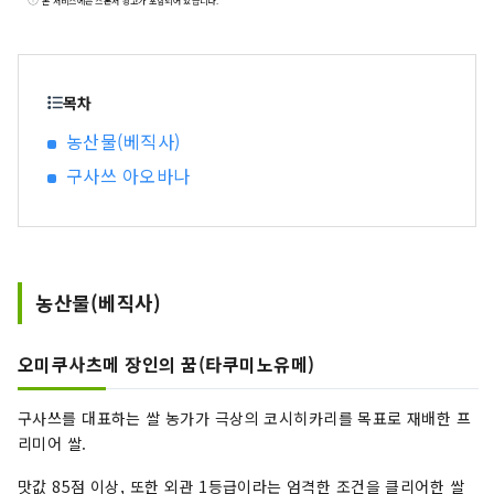
본 서비스에는 스폰서 광고가 포함되어 있습니다.
목차
농산물(베직사)
구사쓰 아오바나
농산물(베직사)
오미쿠사츠메 장인의 꿈(타쿠미노유메)
구사쓰를 대표하는 쌀 농가가 극상의 코시히카리를 목표로 재배한 프
리미어 쌀.
맛값 85점 이상, 또한 외관 1등급이라는 엄격한 조건을 클리어한 쌀