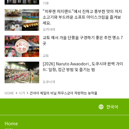
기후
"히루젠 저지랜드"에서 진하고 풍부한 맛의 저지
소고기와 부드러운 소프트 아이스크림을 즐겨보
세요.
오카야마
교토 에서 가을 단풍을 구경하기 좋은 추천 명소 7
곳
교토
[2026] Naruto Awaodori , 도쿠시마 완벽 가이
드: 일정, 접근 방법 및 즐기는 법
도쿠시마
HOME
시가
간사이 제일의 비닐 하우스군이 자랑하는 농작물
한국어
language
Home